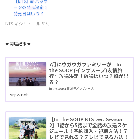
【BTS】新パッケ
ージの発売決定！
発売日はいつ？
BTS キシリトールガム
★関連記事★
7月にウガウガファミリーが『In
the SOOP (インザスープ)友情旅
行』放送決定！放送はいつ？誰が出
る？
in the soop 友情 旅行,インザスープ,
srpw.net
【In the SOOP BTS ver. Season
2】1話から5話まで全話の放送スケ
ジュール！予約購入・視聴方法！テ
レビで見れる？テレビで見る方法！