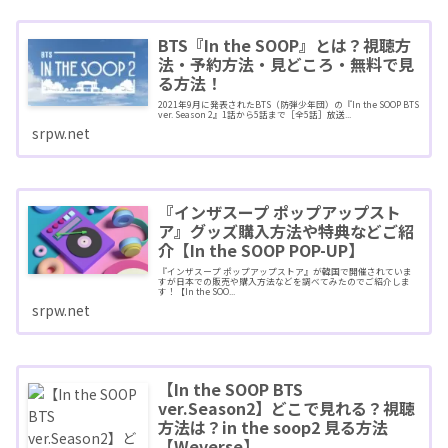
BTS『In the SOOP』とは？視聴方
法・予約方法・見どころ・無料で見
る方法！
2021年9月に発表されたBTS（防弾少年団）の『In the SOOP BTS
ver. Season 2』1話から5話まで［全5話］放送...
srpw.net
『インザスープ ポップアップスト
ア』グッズ購入方法や特典などご紹
介【In the SOOP POP-UP】
『インザスープ ポップアップストア』が韓国で開催されていま
すが日本での販売や購入方法などを調べてみたのでご紹介しま
す！【In the SOO...
srpw.net
【In the SOOP BTS
ver.Season2】どこで見れる？視聴
方法は？in the soop2 見る方法
【Weverse】