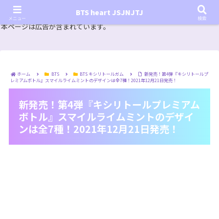
『In the SOOP BTS ver.』シーズン2放送決定！いつから始まる？インザスープの放送開始日・視聴
BTS heart JSJNJTJ
方法は？【In the SOOP BTS ver. Season 2】
メニュー
検索
本ページは広告が含まれています。
ホーム
BTS
BTS キシリトールガム
新発売！第4弾『キシリトールプ
レミアムボトル』スマイルライムミントのデザインは全7種！2021年12月21日発売！
新発売！第4弾『キシリトールプレミアム
ボトル』スマイルライムミントのデザイ
ンは全7種！2021年12月21日発売！