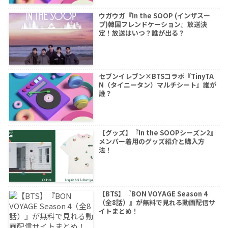
ウガウガ『In the SOOP (インザスー
プ)韓国フレンドケーション』放送決
定！放送はいつ？誰が出る？
セブンイレブン×BTSコラボ『TinyTA
N（タイニータン）マルチシート』誰が
誰？
【グッズ】『In the SOOPシーズン2』
メンバー着用のグッズ紹介と購入方
法！
【BTS】『BON VOYAGE Season 4
（全8話）』が無料で見れる動画配信サ
イトまとめ！