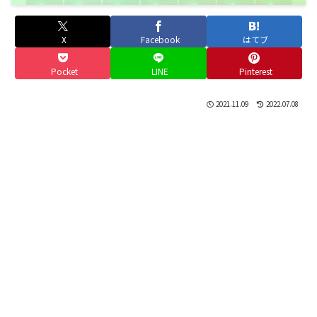
X
Facebook
はてブ
Pocket
LINE
Pinterest
2021.11.09
2022.07.08