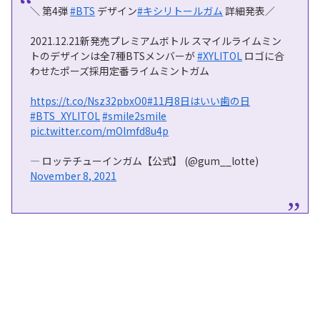
＼ 第4弾
#BTS
デザイン
#キシリトールガム
詳細発表／
2021.12.21新発売プレミアムボトル スマイルライムミン
トのデザインは全7種BTSメンバーが
#XYLITOL
ロゴに合
わせたポーズ採用定番ライムミントガム
https://t.co/Nsz32pbxO0
#11月8日はいい歯の日
#BTS_XYLITOL
#smile2smile
pic.twitter.com/mOlmfd8u4p
— ロッテチューインガム【公式】 (@gum__lotte)
November 8, 2021