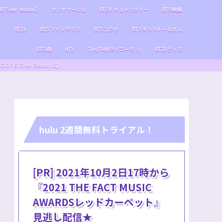
BTS ver. season2
ボンボヤージュ
BTSドキュメンタリー
BTS 映画
ブ
BT21
BTS ファンクラブ
BTS コラボ
BTS キシリトールガム
BTS 曲
dTV
TinyTAN(タイニータン)
BT21グッズ
S ver. Season 2】
hulu 2週間無料トライアル！
[PR] 2021年10月2日17時から
『2021 THE FACT MUSIC
AWARDSレッドカーペット』
見逃し配信★