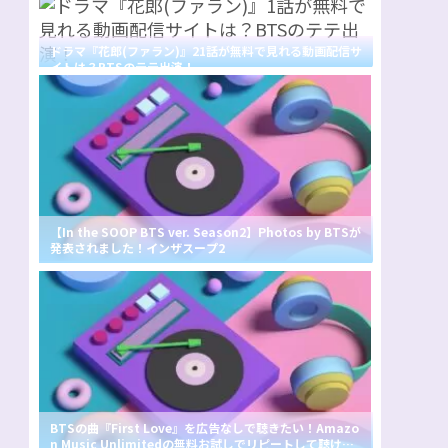
ドラマ『花郎(ファラン)』21話が無料で見れる動画配信サ
イトは？BTSのテテ出演！
【In the SOOP BTS ver. Season2】Photos by BTSが
発表されました！インザスープ2
BTSの曲『First Love』を広告なしで聴きたい！Amazo
n Music Unlimitedの無料お試しでリピートして聴け