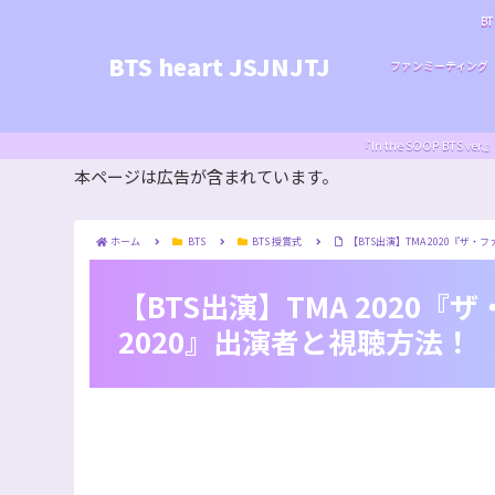
BT
BTS heart JSJNJTJ
ファンミーティング
『In the SOOP BT
本ページは広告が含まれています。
ホーム
BTS
BTS 授賞式
【BTS出演】TMA 2020『ザ
【BTS出演】TMA 2020
2020』出演者と視聴方法！