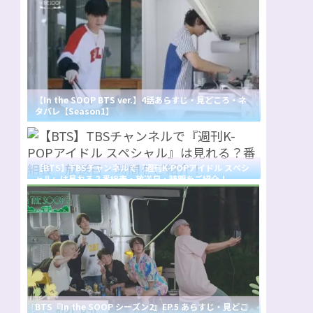
【In the SOOP BTS ver.】4話あらすじ・見どころ・ネ
タバレ【Season1】
【BTS】TBSチャンネルで『週刊K-POPアイドル スペシ
ャル』は見れる？番組表・放送日・時間をご紹介！
BTS『In the SOOP シーズン2』EP.5 あらすじ・見どこ