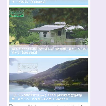
ろ・ネタバレ【Season2】
BTS『In the SOOP シーズン2』4話 感想・見どころ・ネ
タバレ【Season2】
【In the SOOP BTS ver.】EP.1からEP.8まで全話の感
想・見どころ・ネタバレまとめ【Season1】