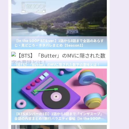
【In the SOOP BTS ver.】1話から8話まで全話のあらす
じ・見どころ・ネタバレまとめ【Season1】
【BTS】「Butter」のMVに隠された数字の意味とは！
【BTSメンバーの1日】1話から8話まで「インザスープ」
全話の内容まとめ‼旅行バラエティ番組【In the SOOP B
TS ver.】