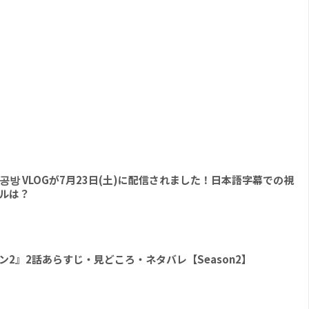
 l 팔찌공방 VLOGが7月23日(土)に配信されました！日本語字幕での視
ルは？
 シーズン2』2話あらすじ・見どころ・ネタバレ【Season2】