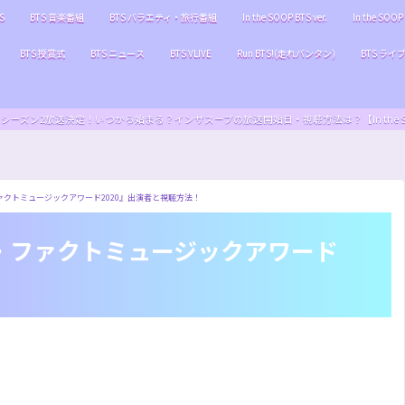
S
BTS 音楽番組
BTS バラエティ・旅行番組
In the SOOP BTS ver.
In the SOOP 
BTS 授賞式
BTS ニュース
BTS VLIVE
Run BTS!(走れバンタン)
BTS ライ
S ver.』シーズン2放送決定！いつから始まる？インザスープの放送開始日・視聴方法は？【In the SOOP BT
・ファクトミュージックアワード2020』出演者と視聴方法！
『ザ・ファクトミュージックアワード