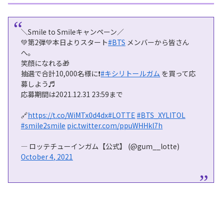
＼Smile to Smileキャンペーン／
💚第2弾💚本日よりスタート
#BTS
メンバーから皆さん
へ。
笑顔になれる🎁
抽選で合計10,000名様に❗
#キシリトールガム
を買って応
募しよう♬
応募期間は2021.12.31 23:59まで
🔗
https://t.co/WiMTx0d4dx
#LOTTE
#BTS_XYLITOL
#smile2smile
pic.twitter.com/ppuWHHkl7h
— ロッテチューインガム【公式】 (@gum__lotte)
October 4, 2021