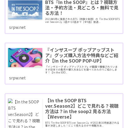
BTS『In the SOOP』とは？視聴方
法・予約方法・見どころ・無料で見
る方法！
2021年9月に発表されたBTS（防弾少年団）の『In the SOOP BTS
ver. Season 2』1話から5話まで［全5話］放送...
srpw.net
『インザスープ ポップアップスト
ア』グッズ購入方法や特典などご紹
介【In the SOOP POP-UP】
『インザスープ ポップアップストア』が韓国で開催されていま
すが日本での販売や購入方法などを調べてみたのでご紹介しま
す！【In the SOO...
srpw.net
【In the SOOP BTS
ver.Season2】どこで見れる？視聴
方法は？in the soop2 見る方法
【Weverse】
BTS『In the SOOP BTS ver. Season 2』が2021年10月放送される
事が決定しました！どこで見れるのかや視聴方法...