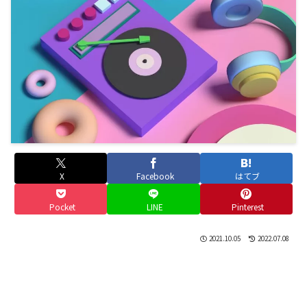
X
Facebook
はてブ
Pocket
LINE
Pinterest
2021.10.05
2022.07.08