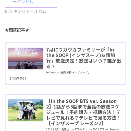
ーインガム
BTS キシリトールガム
★関連記事★
7月にウガウガファミリーが『In
the SOOP (インザスープ)友情旅
行』放送決定！放送はいつ？誰が出
る？
in the soop 友情 旅行,インザスープ,
srpw.net
【In the SOOP BTS ver. Season
2】1話から5話まで全話の放送スケ
ジュール！予約購入・視聴方法！テ
レビで見れる？テレビで見る方法！
【インザスープ シーズン2】
2021年9月に発表されたBTSの『In the SOOP BTS ver. Season