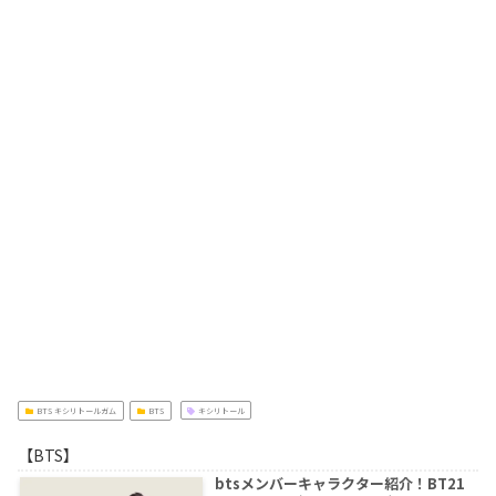
BTS キシリトールガム
BTS
キシリトール
【BTS】
btsメンバーキャラクター紹介！BT21