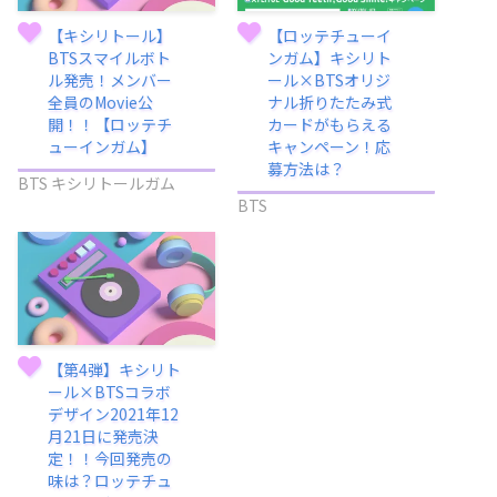
【キシリトール】
【ロッテチューイ
BTSスマイルボト
ンガム】キシリト
ル発売！メンバー
ール×BTSオリジ
全員のMovie公
ナル折りたたみ式
開！！【ロッテチ
カードがもらえる
ューインガム】
キャンペーン！応
募方法は？
BTS キシリトールガム
BTS
【第4弾】キシリト
ール×BTSコラボ
デザイン2021年12
月21日に発売決
定！！今回発売の
味は？ロッテチュ