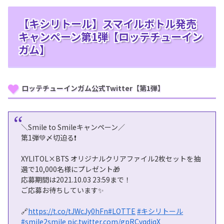
【キシリトール】スマイルボトル発売
キャンペーン第1弾【ロッテチューイン
ガム】
ロッテチューインガム公式Twitter【第1弾】
＼Smile to Smileキャンペーン／
第1弾💚〆切迫る❗
XYLITOL×BTS オリジナルクリアファイル2枚セットを抽
選で10,000名様にプレゼント🎁
応募期間は2021.10.03 23:59まで！
ご応募お待ちしています✨
🔗
https://t.co/tJWcJy0hFn
#LOTTE
#キシリトール
#smile2smile
pic.twitter.com/gpRCvqdjqX