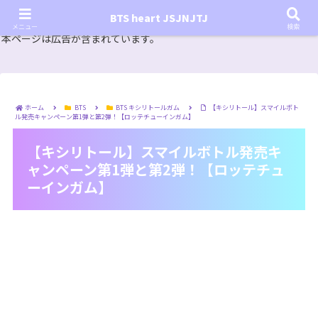
『In the SOOP BTS ver.』シーズン2放送決定！いつから始まる？インザスープの放送開始日・視聴
BTS heart JSJNJTJ
方法は？【In the SOOP BTS ver. Season 2】
メニュー
検索
本ページは広告が含まれています。
ホーム
BTS
BTS キシリトールガム
【キシリトール】スマイルボト
ル発売キャンペーン第1弾と第2弾！【ロッテチューインガム】
【キシリトール】スマイルボトル発売キ
ャンペーン第1弾と第2弾！【ロッテチュ
ーインガム】