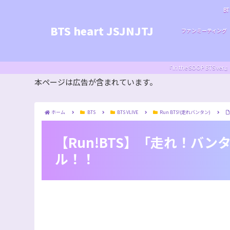
BT
BTS heart JSJNJTJ
ファンミーティング
『In the SOOP BT
本ページは広告が含まれています。
ホーム
BTS
BTS VLIVE
Run BTS!(走れバンタン)
【Run!BTS】「走れ！バン
ル！！