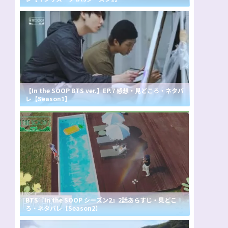
【In the SOOP BTS ver.】EP.7 感想・見どころ・ネタバ
レ【Season1】
BTS『In the SOOP シーズン2』2話あらすじ・見どこ
ろ・ネタバレ【Season2】