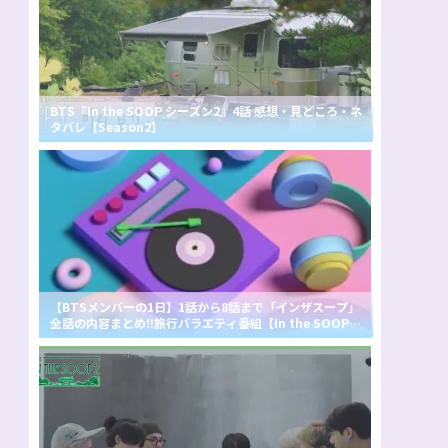
BTS『In the SOOP シーズン2』4話 感想・見どころ・ネ
タバレ【Season2】
【BTSメンバーの1日】1話から8話まで「インザスープ」
全話の内容まとめ‼旅行バラエティ番組【In the SOOP B
TS ver.】