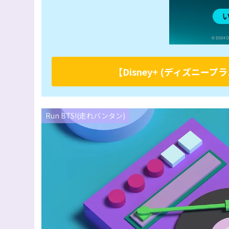
【Disney+ (ディズニ
Run BTS!(走れバンタン)