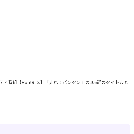
エティ番組【Run!BTS】「走れ！バンタン」の105話のタイトルと