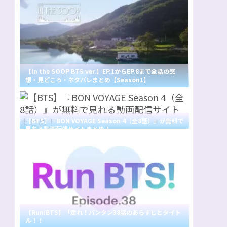
【In the SOOP BTS ver.】EP.1からEP.8まで全話の感
想・見どころ・ネタバレまとめ【Season1】
【BTS】『BON VOYAGE Season 4（全8話）』が無料で
見れる動画配信サイトまとめ！
【Run!BTS】「走れ！バンタン38話のあらすじとタイト
ル！！