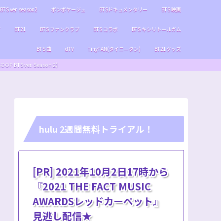
BTS ver. season2
ボンボヤージュ
BTSドキュメンタリー
BTS 映画
ブ
BT21
BTS ファンクラブ
BTS コラボ
BTS キシリトールガム
BTS 曲
dTV
TinyTAN(タイニータン)
BT21グッズ
S ver. Season 2】
hulu 2週間無料トライアル！
[PR] 2021年10月2日17時から
『2021 THE FACT MUSIC
AWARDSレッドカーペット』
見逃し配信★