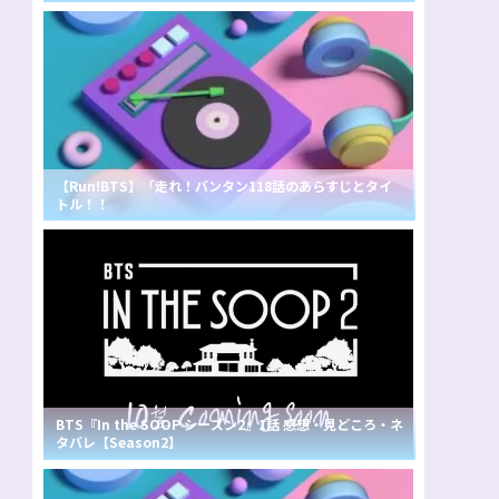
【Run!BTS】「走れ！バンタン118話のあらすじとタイ
トル！！
BTS『In the SOOP シーズン2』1話 感想・見どころ・ネ
タバレ【Season2】