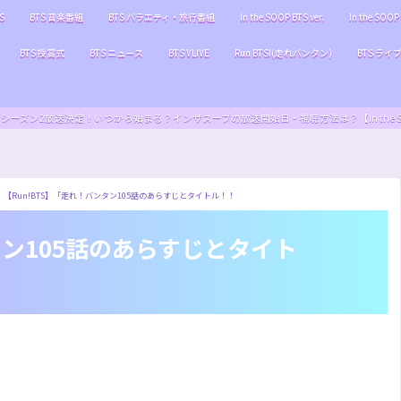
S
BTS 音楽番組
BTS バラエティ・旅行番組
In the SOOP BTS ver.
In the SOOP 
BTS 授賞式
BTS ニュース
BTS VLIVE
Run BTS!(走れバンタン)
BTS ライ
S ver.』シーズン2放送決定！いつから始まる？インザスープの放送開始日・視聴方法は？【In the SOOP BT
【Run!BTS】「走れ！バンタン105話のあらすじとタイトル！！
タン105話のあらすじとタイト