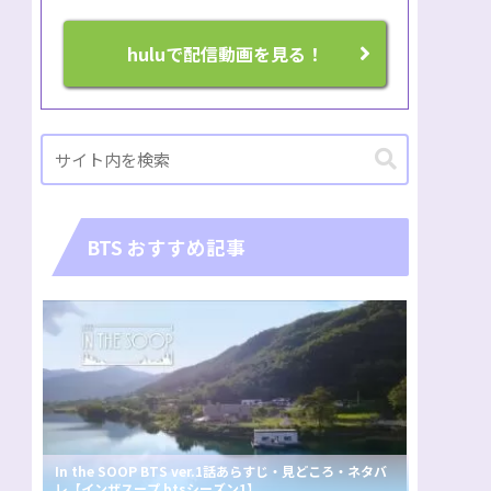
huluで配信動画を見る！
BTS おすすめ記事
In the SOOP BTS ver.1話あらすじ・見どころ・ネタバ
レ【インザスープ btsシーズン1】