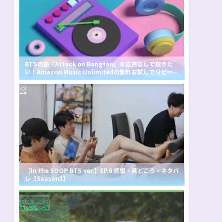
BTSの曲『Attack on Bangtan』を広告なしで聴きた
い！Amazon Music Unlimitedの無料お試しでリピート
して聴ける？
【In the SOOP BTS ver.】EP.6 感想・見どころ・ネタバ
レ【Season1】