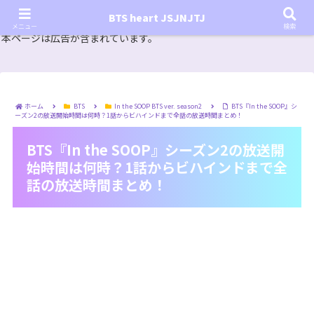
『In the SOOP BTS ver.』シーズン2放送決定！いつから始まる？インザスープの放送開始日・視聴
BTS heart JSJNJTJ
方法は？【In the SOOP BTS ver. Season 2】
メニュー
検索
本ページは広告が含まれています。
ホーム
BTS
In the SOOP BTS ver. season2
BTS『In the SOOP』シ
ーズン2の放送開始時間は何時？1話からビハインドまで全話の放送時間まとめ！
BTS『In the SOOP』シーズン2の放送開
始時間は何時？1話からビハインドまで全
話の放送時間まとめ！