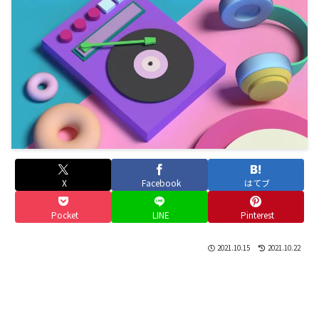
X
Facebook
はてブ
Pocket
LINE
Pinterest
2021.10.15
2021.10.22