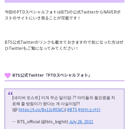
今回のPTDスペシャルフォトはBTSの公式TwitterからNAVERポ
ストのサイトにいき見ることが可能です！
BTS公式Twitterのリンクも載せておきますので気になった方はぜ
ひTwitterもご覧になってみてください！
BTS公式Twitter『PTDスペシャルフォト』
[네이버 포스트] 이게 무슨 일이얌..?? 아미들의 월요병을 치
료해 줄 방림이가 왔다는 게 사실이얌?!
(@
https://t.co/Bs12cRO8Ci
)
#BTS
#방탄소년단
— BTS_official (@bts_bighit)
July 26, 2021