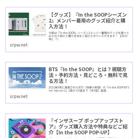
【グッズ】『In the SOOPシーズン
2』メンバー着用のグッズ紹介と購
入方法！
今回は『In the SOOP』シーズン2メンバー着用のグッズを調べて
みたので紹介と購入方法をご紹介させていただきます！ 【2022
年】『I...
srpw.net
BTS『In the SOOP』とは？視聴方
法・予約方法・見どころ・無料で見
る方法！
2021年9月に発表されたBTS（防弾少年団）の『In the SOOP BTS
ver. Season 2』1話から5話まで［全5話］放送...
srpw.net
『インザスープ ポップアップスト
ア』グッズ購入方法や特典などご紹
介【In the SOOP POP-UP】