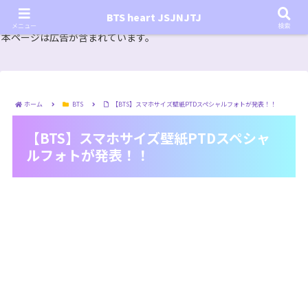
『In the SOOP BTS ver.』シーズン2放送決定！いつから始まる？インザスープの放送開始日・視聴
BTS heart JSJNJTJ
方法は？【In the SOOP BTS ver. Season 2】
メニュー
検索
本ページは広告が含まれています。
ホーム
BTS
【BTS】スマホサイズ壁紙PTDスペシャルフォトが発表！！
【BTS】スマホサイズ壁紙PTDスペシャ
ルフォトが発表！！