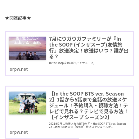
★関連記事★
7月にウガウガファミリーが『In
the SOOP (インザスープ)友情旅
行』放送決定！放送はいつ？誰が出
る？
in the soop 友情 旅行,インザスープ,
srpw.net
【In the SOOP BTS ver. Season
2】1話から5話まで全話の放送スケ
ジュール！予約購入・視聴方法！テ
レビで見れる？テレビで見る方法！
【インザスープ シーズン2】
2021年9月に発表されたBTSの『In the SOOP BTS ver. Season
2』1話から5話まで［全5話］放送スケジュールが...
srpw.net