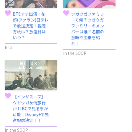
BTSテテ出演！花
ウガウガファミリ
郎(ファラン)日テレ
ーて何？ウガウガ
で放送決定！視聴
ファミリーのメン
方法は？放送日は
バーは誰？名前の
いつ？
意味や由来を紹
介！
BTS
In the SOOP
【インザスープ】
ウガウガ友情旅行
がJTBCで見る事が
可能！Disney+で独
占配信決定！！
In the SOOP