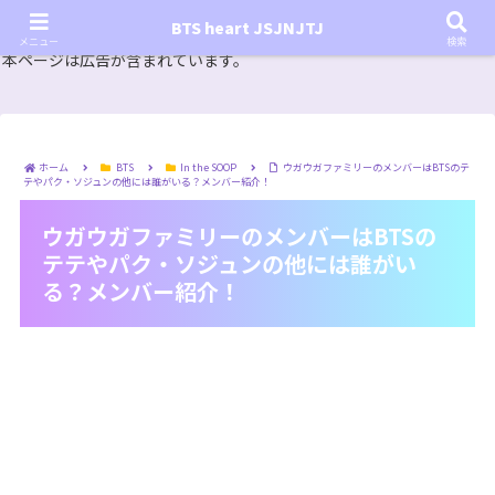
『In the SOOP BTS ver.』シーズン2放送決定！いつから始まる？インザスープの放送開始日・視聴
BTS heart JSJNJTJ
方法は？【In the SOOP BTS ver. Season 2】
メニュー
検索
本ページは広告が含まれています。
ホーム
BTS
In the SOOP
ウガウガファミリーのメンバーはBTSのテ
テやパク・ソジュンの他には誰がいる？メンバー紹介！
ウガウガファミリーのメンバーはBTSの
テテやパク・ソジュンの他には誰がい
る？メンバー紹介！