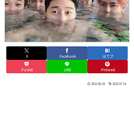
X
Facebook
はてブ
Pocket
LINE
Pinterest
2022.06.16
2022.07.14