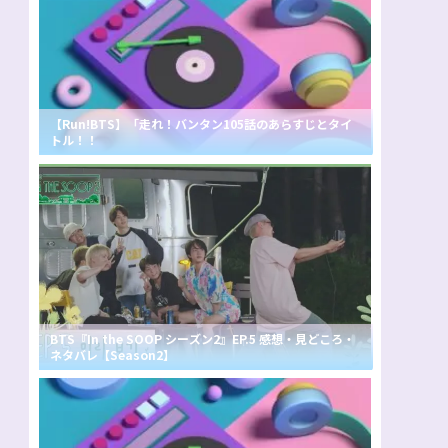
【Run!BTS】「走れ！バンタン105話のあらすじとタイ
トル！！
BTS『In the SOOP シーズン2』EP.5 感想・見どころ・
ネタバレ【Season2】