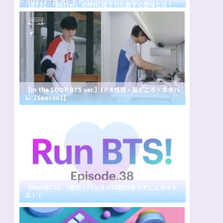
【BTS】「Butter」のMVに隠された数字の意味とは！
【In the SOOP BTS ver.】EP.4 感想・見どころ・ネタバ
レ【Season1】
【Run!BTS】「走れ！バンタン38話のあらすじとタイト
ル！！