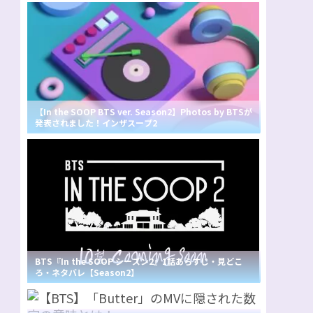
【In the SOOP BTS ver. Season2】Photos by BTSが
発表されました！インザスープ2
BTS『In the SOOP シーズン2』1話あらすじ・見どこ
ろ・ネタバレ【Season2】