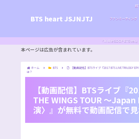
BT
BTS heart JSJNJTJ
ファンミーティング
『In the SOOP BT
本ページは広告が含まれています。
ホーム
BTS
【動画配信】BTSライブ『2017 BTS LIVE TRILOGY E
は？
【動画配信】BTSライブ『2017 BTS
THE WINGS TOUR ～Japa
演〉』が無料で動画配信で見