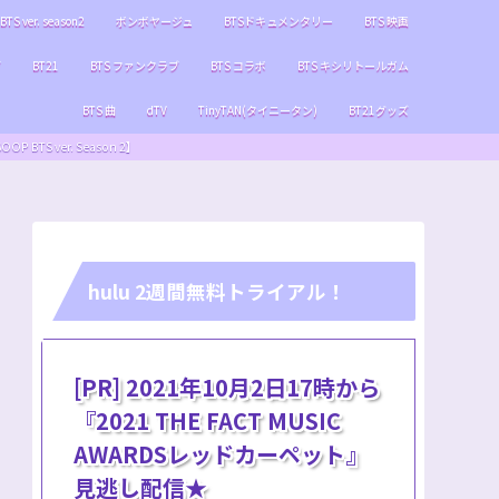
BTS ver. season2
ボンボヤージュ
BTSドキュメンタリー
BTS 映画
ブ
BT21
BTS ファンクラブ
BTS コラボ
BTS キシリトールガム
BTS 曲
dTV
TinyTAN(タイニータン)
BT21グッズ
S ver. Season 2】
hulu 2週間無料トライアル！
[PR] 2021年10月2日17時から
『2021 THE FACT MUSIC
AWARDSレッドカーペット』
見逃し配信★