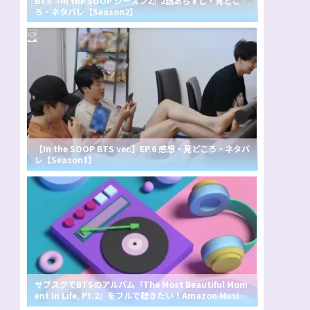
BTS『In the SOOP シーズン2』2話あらすじ・見どこ
ろ・ネタバレ【Season2】
【In the SOOP BTS ver.】EP.6 感想・見どころ・ネタバ
レ【Season1】
サブスクでBTSのアルバム『The Most Beautiful Mom
ent In Life, Pt.2』をフルで聴きたい！Amazon Music
Unlimitedでは無料で聴ける？