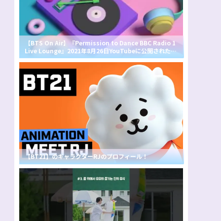
【BTS On Air】『Permission to Dance BBC Radio 1
Live Lounge』2021年8月26日YouTubeに公開された
【動画】
【BT21】のキャラクターRJのプロフィール！