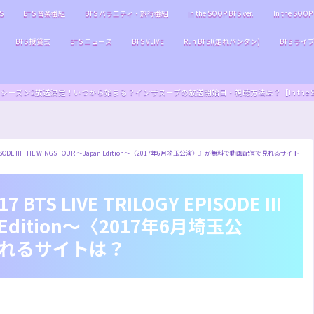
S
BTS 音楽番組
BTS バラエティ・旅行番組
In the SOOP BTS ver.
In the SOOP 
BTS 授賞式
BTS ニュース
BTS VLIVE
Run BTS!(走れバンタン)
BTS ライ
S ver.』シーズン2放送決定！いつから始まる？インザスープの放送開始日・視聴方法は？【In the SOOP BT
PISODE III THE WINGS TOUR ～Japan Edition～〈2017年6月埼玉公演〉』が無料で動画配信で見れるサイト
 LIVE TRILOGY EPISODE III
n Edition～〈2017年6月埼玉公
れるサイトは？