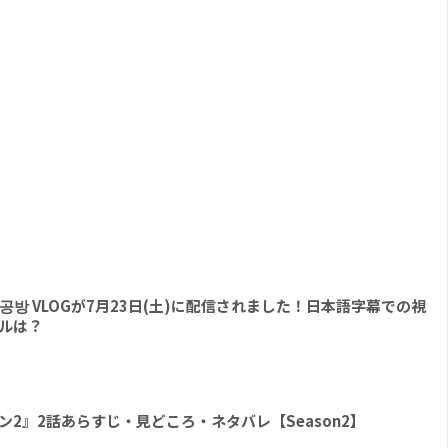
 l 팔찌공방 VLOGが7月23日(土)に配信されました！日本語字幕での視
ルは？
 シーズン2』2話あらすじ・見どころ・ネタバレ【Season2】