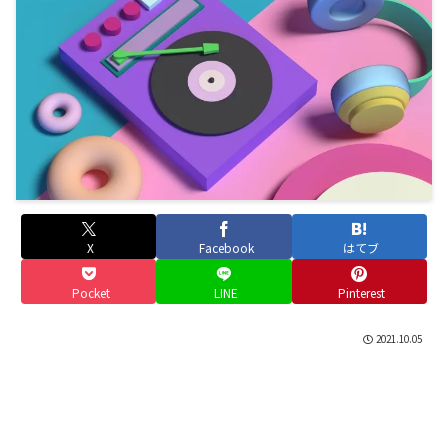
X
Facebook
はてブ
Pocket
LINE
Pinterest
2021.10.05