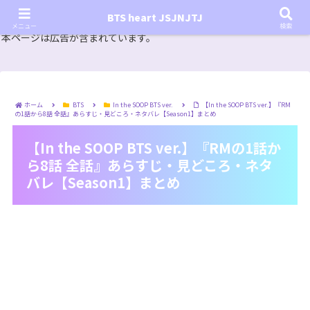
『In the SOOP BTS ver.』シーズン2放送決定！いつから始まる？インザスープの放送開始日・視聴
BTS heart JSJNJTJ
方法は？【In the SOOP BTS ver. Season 2】
メニュー
検索
本ページは広告が含まれています。
ホーム
BTS
In the SOOP BTS ver.
【In the SOOP BTS ver.】『RM
の1話から8話 全話』あらすじ・見どころ・ネタバレ【Season1】まとめ
【In the SOOP BTS ver.】『RMの1話か
ら8話 全話』あらすじ・見どころ・ネタ
バレ【Season1】まとめ