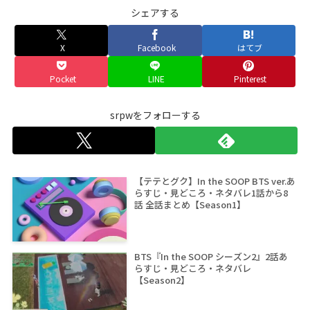
シェアする
X
Facebook
はてブ
Pocket
LINE
Pinterest
srpwをフォローする
【テテとグク】In the SOOP BTS ver.あ
らすじ・見どころ・ネタバレ1話から8
話 全話まとめ【Season1】
BTS『In the SOOP シーズン2』2話あ
らすじ・見どころ・ネタバレ
【Season2】