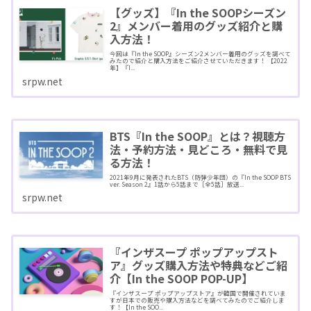
【グッズ】『In the SOOPシーズン
2』メンバー着用のグッズ紹介と購
入方法！
今回は『In the SOOP』シーズン2メンバー着用のグッズを調べて
みたので紹介と購入方法をご紹介させていただきます！ 【2022
年】『I...
srpw.net
BTS『In the SOOP』とは？視聴方
法・予約方法・見どころ・無料で見
る方法！
2021年9月に発表されたBTS（防弾少年団）の『In the SOOP BTS
ver. Season 2』1話から5話まで［全5話］放送...
srpw.net
『インザスープ ポップアップスト
ア』グッズ購入方法や特典などご紹
介【In the SOOP POP-UP】
『インザスープ ポップアップストア』が韓国で開催されていま
すが日本での販売や購入方法などを調べてみたのでご紹介しま
す！【In the SOO...