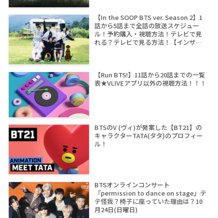
【In the SOOP BTS ver. Season 2】1
話から5話まで全話の放送スケジュー
ル！予約購入・視聴方法！テレビで見
れる？テレビで見る方法！【インザス
ープ シーズン2】
【Run BTS!】11話から20話までの一覧
表★VLIVEアプリ以外の視聴方法！！！
BTSのV (ヴィ)が発案した【BT21】の
キャラクターTATA(タタ)のプロフィー
ル！
BTSオンラインコンサート
『permission to dance on stage』テ
テ怪我？椅子に座っていた理由は？10
月24日(日曜日)