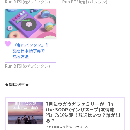
Run BTS!(走れバンタン)
Run BTS!(走れバンタン)
『走れバンタン』3
話を日本語字幕で
見る方法
Run BTS!(走れバンタン)
★関連記事★
7月にウガウガファミリーが『In
the SOOP (インザスープ)友情旅
行』放送決定！放送はいつ？誰が出
る？
in the soop 友情 旅行,インザスープ,