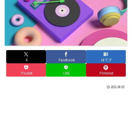
X
Facebook
はてブ
Pocket
LINE
Pinterest
2021.08.05