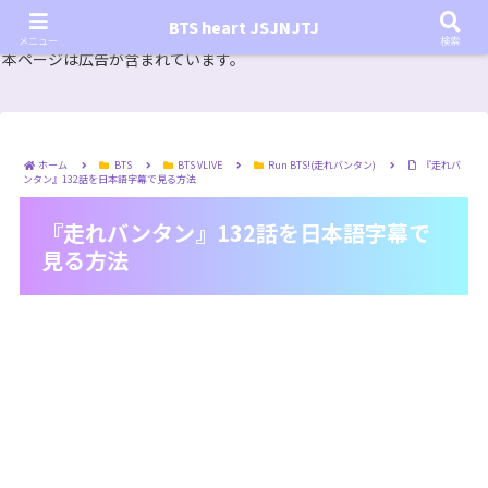
『In the SOOP BTS ver.』シーズン2放送決定！いつから始まる？インザスープの放送開始日・視聴
BTS heart JSJNJTJ
方法は？【In the SOOP BTS ver. Season 2】
メニュー
検索
本ページは広告が含まれています。
ホーム
BTS
BTS VLIVE
Run BTS!(走れバンタン)
『走れバ
ンタン』132話を日本語字幕で見る方法
『走れバンタン』132話を日本語字幕で
見る方法