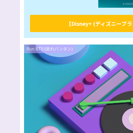
【Disney+ (ディズニ
Run BTS!(走れバンタン)