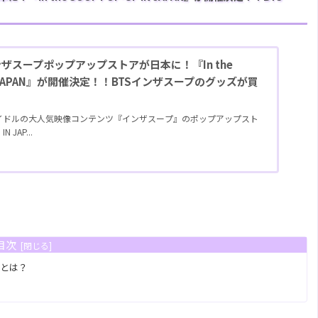
インザスープポップアップストアが日本に！『In the
 IN JAPAN』が開催決定！！BTSインザスープのグッズが買
アイドルの大人気映像コンテンツ『インザスープ』のポップアップスト
N JAP...
目次
法とは？