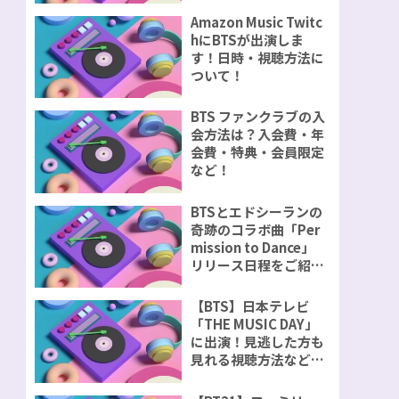
Amazon Music Twitc
hにBTSが出演しま
す！日時・視聴方法に
ついて！
BTS ファンクラブの入
会方法は？入会費・年
会費・特典・会員限定
など！
BTSとエドシーランの
奇跡のコラボ曲「Per
mission to Dance」
リリース日程をご紹
介！
【BTS】日本テレビ
「THE MUSIC DAY」
に出演！見逃した方も
見れる視聴方法などを
ご紹介！