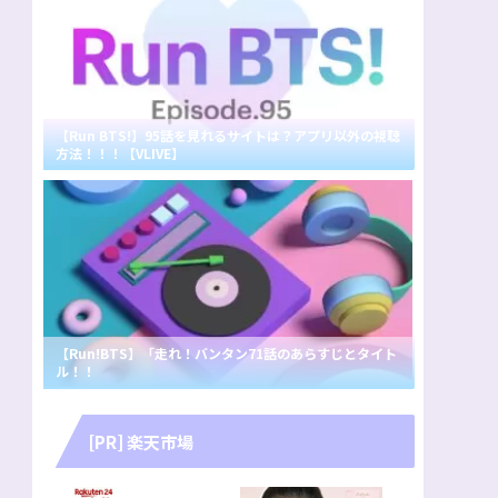
【Run BTS!】95話を見れるサイトは？アプリ以外の視聴
方法！！！【VLIVE】
【Run!BTS】「走れ！バンタン71話のあらすじとタイト
ル！！
[PR] 楽天市場