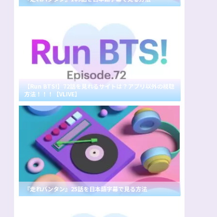
【Run BTS!】72話を見れるサイトは？アプリ以外の視聴
方法！！！【VLIVE】
『走れバンタン』25話を日本語字幕で見る方法