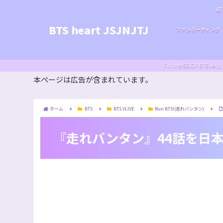
BT
BTS heart JSJNJTJ
ファンミーティング
『In the SOOP BT
本ページは広告が含まれています。
ホーム
BTS
BTS VLIVE
Run BTS!(走れバンタン)
『走れバンタン』44話を日