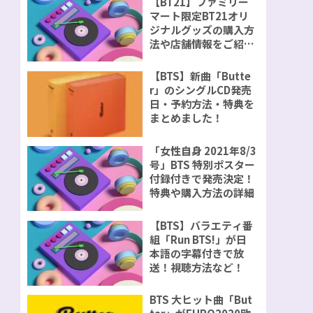
【BT21】ファミリー
マート限定BT21オリ
ジナルグッズの購入方
法や店舗情報をご紹
介！
【BTS】新曲「Butte
r」のシングルCD発売
日・予約方法・特典を
まとめました！
「女性自身 2021年8/3
号」BTS 特別ポスター
付録付きで発売決定！
特典や購入方法の詳細
【BTS】バラエティ番
組「Run BTS!」が日
本語の字幕付きで放
送！視聴方法など！
BTS 大ヒット曲「But