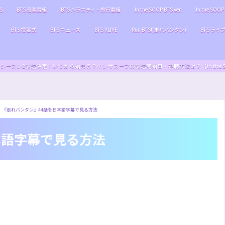
S
BTS 音楽番組
BTS バラエティ・旅行番組
In the SOOP BTS ver.
In the SOOP 
BTS 授賞式
BTS ニュース
BTS VLIVE
Run BTS!(走れバンタン)
BTS ライ
S ver.』シーズン2放送決定！いつから始まる？インザスープの放送開始日・視聴方法は？【In the SOOP BT
『走れバンタン』44話を日本語字幕で見る方法
本語字幕で見る方法