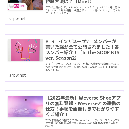
視聴方法は？【Mnet】
BTSが出演する『アメリカンハッスルライフ』はどこで見れるの
かについてと無料視聴、視聴方法について調べたのでまとめてみ
ました！ BTS『アメ...
srpw.net
BTS『インザスープ2』メンバーが
書いた絵が全て公開されました！各
メンバー紹介！【In the SOOP BTS
ver. Season2】
BTS『インザスープ2』メンバーが書いた絵が全て公開されまし
たので今回は各メンバーの書いた絵をご紹介します！【In the
SOOP BTS...
srpw.net
【2022年最新】Weverse Shopアプ
リの無料登録・Weverseとの連携の
仕方！手順を画像付きでわかりやす
くご紹介！
2022年最新の画像付きでWeverse Shop（ウィバースショップ）
アプリからの無料会員登録・Weverseとの連携の仕方と手順を
わかり...