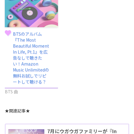
BTSのアルバム
『The Most
Beautiful Moment
In Life, Pt.1』を広
告なしで聴きた
い！Amazon
Music Unlimitedの
無料お試しでリピ
ートして聴ける？
BTS 曲
★関連記事★
7月にウガウガファミリーが『In