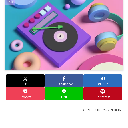
BTS 曲
X
Facebook
はてブ
Pocket
LINE
Pinterest
2021.08.08
2021.08.16