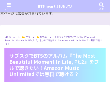
『In the SOOP BTS ver.』シーズン2放送決定！いつから始まる？インザスープの放送開始日・視聴
BTS heart JSJNJTJ
方法は？【In the SOOP BTS ver. Season 2】
メニュー
検索
本ページは広告が含まれています。
ホーム
BTS
BTS 曲
サブスクでBTSのアルバム『The Most
Beautiful Moment In Life, Pt.2』をフルで聴きたい！Amazon Music Unlimitedでは無料で聴け
る？
サブスクでBTSのアルバム『The Most
Beautiful Moment In Life, Pt.2』をフ
ルで聴きたい！Amazon Music
Unlimitedでは無料で聴ける？