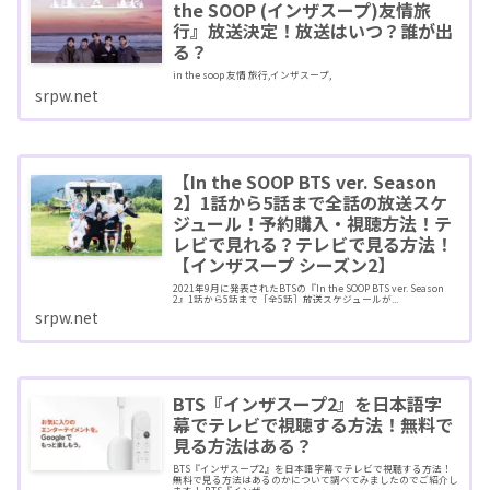
the SOOP (インザスープ)友情旅
行』放送決定！放送はいつ？誰が出
る？
in the soop 友情 旅行,インザスープ,
srpw.net
【In the SOOP BTS ver. Season
2】1話から5話まで全話の放送スケ
ジュール！予約購入・視聴方法！テ
レビで見れる？テレビで見る方法！
【インザスープ シーズン2】
2021年9月に発表されたBTSの『In the SOOP BTS ver. Season
2』1話から5話まで［全5話］放送スケジュールが...
srpw.net
BTS『インザスープ2』を日本語字
幕でテレビで視聴する方法！無料で
見る方法はある？
BTS『インザスープ2』を日本語字幕でテレビで視聴する方法！
無料で見る方法はあるのかについて調べてみましたのでご紹介し