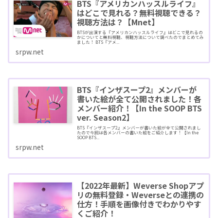
BTS『アメリカンハッスルライフ』
はどこで見れる？無料視聴できる？
視聴方法は？【Mnet】
BTSが出演する『アメリカンハッスルライフ』はどこで見れるの
かについてと無料視聴、視聴方法について調べたのでまとめてみ
ました！ BTS『アメ...
srpw.net
BTS『インザスープ2』メンバーが
書いた絵が全て公開されました！各
メンバー紹介！【In the SOOP BTS
ver. Season2】
BTS『インザスープ2』メンバーが書いた絵が全て公開されまし
たので今回は各メンバーの書いた絵をご紹介します！【In the
SOOP BTS...
srpw.net
【2022年最新】Weverse Shopアプ
リの無料登録・Weverseとの連携の
仕方！手順を画像付きでわかりやす
くご紹介！