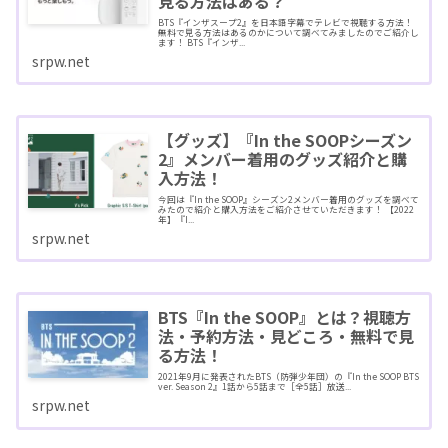
見る方法はある？
BTS『インザスープ2』を日本語字幕でテレビで視聴する方法！
無料で見る方法はあるのかについて調べてみましたのでご紹介し
ます！ BTS『インザ...
srpw.net
【グッズ】『In the SOOPシーズン
2』メンバー着用のグッズ紹介と購
入方法！
今回は『In the SOOP』シーズン2メンバー着用のグッズを調べて
みたので紹介と購入方法をご紹介させていただきます！ 【2022
年】『I...
srpw.net
BTS『In the SOOP』とは？視聴方
法・予約方法・見どころ・無料で見
る方法！
2021年9月に発表されたBTS（防弾少年団）の『In the SOOP BTS
ver. Season 2』1話から5話まで［全5話］放送...
srpw.net