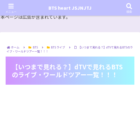
『In the SOOP BTS ver.』シーズン2放送決定！いつから始まる？インザスープの放送開始日・視聴
BTS heart JSJNJTJ
方法は？【In the SOOP BTS ver. Season 2】
メニュー
検索
本ページは広告が含まれています。
ホーム
BTS
BTS ライブ
【いつまで見れる？】dTVで見れるBTSのラ
イブ・ワールドツアー一覧！！！
【いつまで見れる？】dTVで見れるBTS
のライブ・ワールドツアー一覧！！！