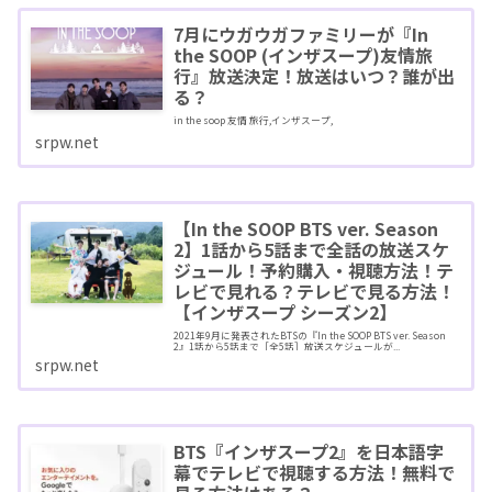
7月にウガウガファミリーが『In
the SOOP (インザスープ)友情旅
行』放送決定！放送はいつ？誰が出
る？
in the soop 友情 旅行,インザスープ,
srpw.net
【In the SOOP BTS ver. Season
2】1話から5話まで全話の放送スケ
ジュール！予約購入・視聴方法！テ
レビで見れる？テレビで見る方法！
【インザスープ シーズン2】
2021年9月に発表されたBTSの『In the SOOP BTS ver. Season
2』1話から5話まで［全5話］放送スケジュールが...
srpw.net
BTS『インザスープ2』を日本語字
幕でテレビで視聴する方法！無料で