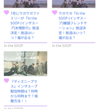
7月にウガウガファ
ウガウガ『In the
ミリーが『In the
SOOP (インザスー
SOOP (インザスー
プ)韓国フレンドケ
プ)友情旅行』放送
ーション』放送決
決定！放送はい
定！放送はいつ？
つ？誰が出る？
誰が出る？
In the SOOP
In the SOOP
『ディズニープラ
ス』インザスープ
配信時間は？何時
から何時まで？視
聴方法！！
In the SOOP