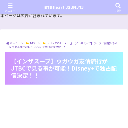
『In the SOOP BTS ver.』シーズン2放送決定！いつから始まる？インザスープの放送開始日・視聴
BTS heart JSJNJTJ
方法は？【In the SOOP BTS ver. Season 2】
メニュー
検索
本ページは広告が含まれています。
ホーム
BTS
In the SOOP
【インザスープ】ウガウガ友情旅行が
JTBCで見る事が可能！Disney+で独占配信決定！！
【インザスープ】ウガウガ友情旅行が
JTBCで見る事が可能！Disney+で独占配
信決定！！