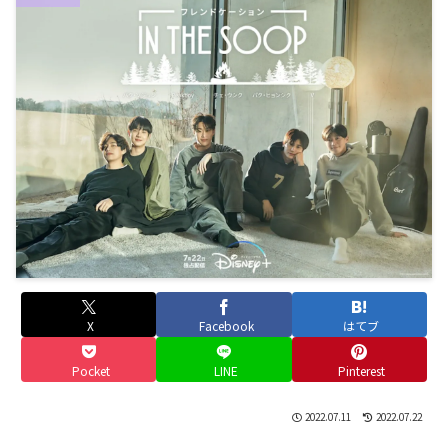
X
Facebook
はてブ
Pocket
LINE
Pinterest
2022.07.11
2022.07.22