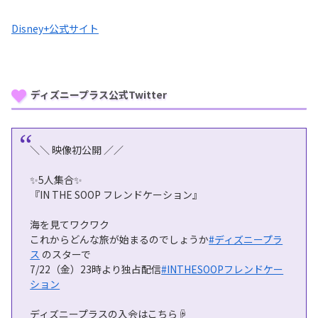
Disney+公式サイト
ディズニープラス公式Twitter
＼＼ 映像初公開 ／／
✨5人集合✨
『IN THE SOOP フレンドケーション』
海を見てワクワク
これからどんな旅が始まるのでしょうか
#ディズニープラ
ス
のスターで
7/22（金）23時より独占配信
#INTHESOOPフレンドケー
ション
ディズニープラスの入会はこちら☟