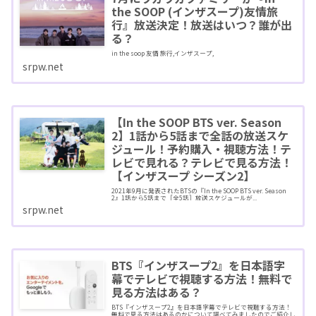
the SOOP (インザスープ)友情旅
行』放送決定！放送はいつ？誰が出
る？
in the soop 友情 旅行,インザスープ,
srpw.net
【In the SOOP BTS ver. Season
2】1話から5話まで全話の放送スケ
ジュール！予約購入・視聴方法！テ
レビで見れる？テレビで見る方法！
【インザスープ シーズン2】
2021年9月に発表されたBTSの『In the SOOP BTS ver. Season
2』1話から5話まで［全5話］放送スケジュールが...
srpw.net
BTS『インザスープ2』を日本語字
幕でテレビで視聴する方法！無料で
見る方法はある？
BTS『インザスープ2』を日本語字幕でテレビで視聴する方法！
無料で見る方法はあるのかについて調べてみましたのでご紹介し