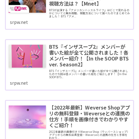
視聴方法は？【Mnet】
BTSが出演する『アメリカンハッスルライフ』はどこで見れるの
かについてと無料視聴、視聴方法について調べたのでまとめてみ
ました！ BTS『アメ...
srpw.net
BTS『インザスープ2』メンバーが
書いた絵が全て公開されました！各
メンバー紹介！【In the SOOP BTS
ver. Season2】
BTS『インザスープ2』メンバーが書いた絵が全て公開されまし
たので今回は各メンバーの書いた絵をご紹介します！【In the
SOOP BTS...
srpw.net
【2022年最新】Weverse Shopアプ
リの無料登録・Weverseとの連携の
仕方！手順を画像付きでわかりやす
くご紹介！
2022年最新の画像付きでWeverse Shop（ウィバースショップ）
アプリからの無料会員登録・Weverseとの連携の仕方と手順を
わかり...