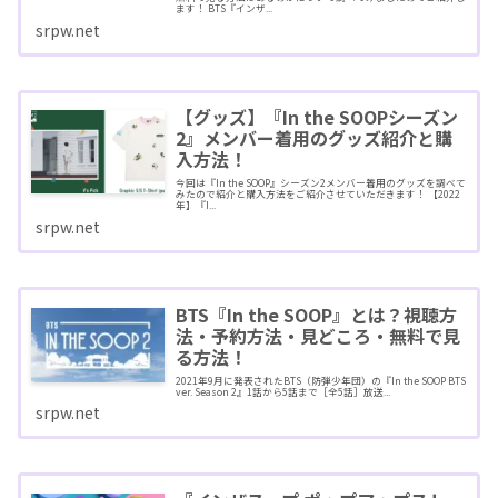
ます！ BTS『インザ...
srpw.net
【グッズ】『In the SOOPシーズン
2』メンバー着用のグッズ紹介と購
入方法！
今回は『In the SOOP』シーズン2メンバー着用のグッズを調べて
みたので紹介と購入方法をご紹介させていただきます！ 【2022
年】『I...
srpw.net
BTS『In the SOOP』とは？視聴方
法・予約方法・見どころ・無料で見
る方法！
2021年9月に発表されたBTS（防弾少年団）の『In the SOOP BTS
ver. Season 2』1話から5話まで［全5話］放送...
srpw.net