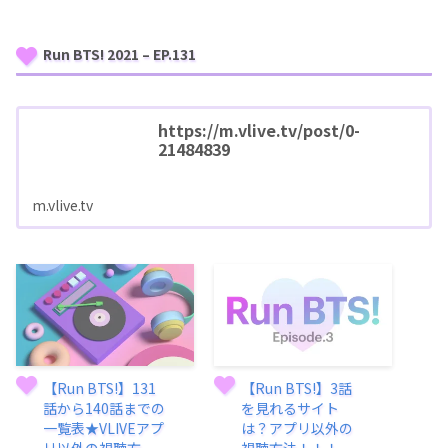
Run BTS! 2021 – EP.131
https://m.vlive.tv/post/0-
21484839
m.vlive.tv
【Run BTS!】131
【Run BTS!】3話
話から140話までの
を見れるサイト
一覧表★VLIVEアプ
は？アプリ以外の
リ以外の視聴方
視聴方法！！！