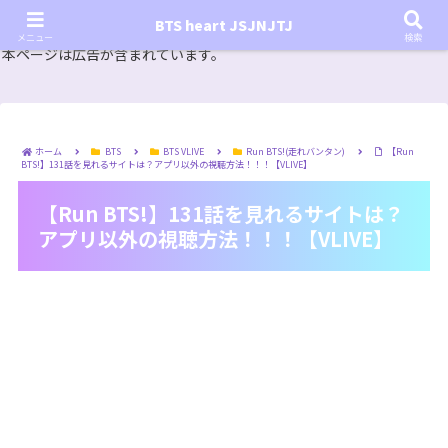
『In the SOOP BTS ver.』シーズン2放送決定！いつから始まる？インザスープの放送開始日・視聴
BTS heart JSJNJTJ
方法は？【In the SOOP BTS ver. Season 2】
メニュー
検索
本ページは広告が含まれています。
ホーム
BTS
BTS VLIVE
Run BTS!(走れバンタン)
【Run
BTS!】131話を見れるサイトは？アプリ以外の視聴方法！！！【VLIVE】
【Run BTS!】131話を見れるサイトは？
アプリ以外の視聴方法！！！【VLIVE】