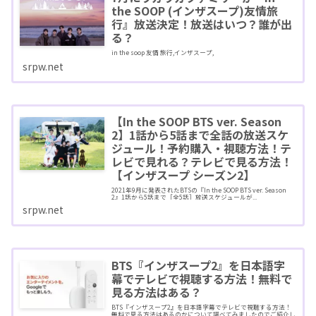
the SOOP (インザスープ)友情旅
行』放送決定！放送はいつ？誰が出
る？
in the soop 友情 旅行,インザスープ,
srpw.net
【In the SOOP BTS ver. Season
2】1話から5話まで全話の放送スケ
ジュール！予約購入・視聴方法！テ
レビで見れる？テレビで見る方法！
【インザスープ シーズン2】
2021年9月に発表されたBTSの『In the SOOP BTS ver. Season
2』1話から5話まで［全5話］放送スケジュールが...
srpw.net
BTS『インザスープ2』を日本語字
幕でテレビで視聴する方法！無料で
見る方法はある？
BTS『インザスープ2』を日本語字幕でテレビで視聴する方法！
無料で見る方法はあるのかについて調べてみましたのでご紹介し