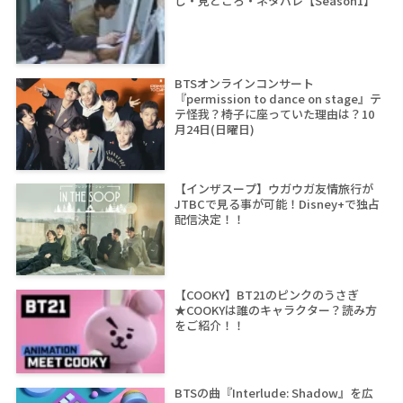
じ・見どころ・ネタバレ【Season1】
BTSオンラインコンサート
『permission to dance on stage』テ
テ怪我？椅子に座っていた理由は？10
月24日(日曜日)
【インザスープ】ウガウガ友情旅行が
JTBCで見る事が可能！Disney+で独占
配信決定！！
【COOKY】BT21のピンクのうさぎ
★COOKYは誰のキャラクター？読み方
をご紹介！！
BTSの曲『Interlude: Shadow』を広