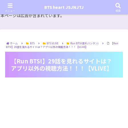
『In the SOOP BTS ver.』シーズン2放送決定！いつから始まる？インザスープの放送開始日・視聴
BTS heart JSJNJTJ
方法は？【In the SOOP BTS ver. Season 2】
メニュー
検索
本ページは広告が含まれています。
ホーム
BTS
BTS VLIVE
Run BTS!(走れバンタン)
【Run
BTS!】29話を見れるサイトは？アプリ以外の視聴方法！！！【VLIVE】
【Run BTS!】29話を見れるサイトは？
アプリ以外の視聴方法！！！【VLIVE】