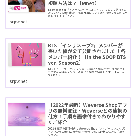
視聴方法は？【Mnet】
BTSが出演する『アメリカンハッスルライフ』はどこで見れるの
かについてと無料視聴、視聴方法について調べたのでまとめてみ
ました！ BTS『アメ...
srpw.net
BTS『インザスープ2』メンバーが
書いた絵が全て公開されました！各
メンバー紹介！【In the SOOP BTS
ver. Season2】
BTS『インザスープ2』メンバーが書いた絵が全て公開されまし
たので今回は各メンバーの書いた絵をご紹介します！【In the
SOOP BTS...
srpw.net
【2022年最新】Weverse Shopアプ
リの無料登録・Weverseとの連携の
仕方！手順を画像付きでわかりやす
くご紹介！
2022年最新の画像付きでWeverse Shop（ウィバースショップ）
アプリからの無料会員登録・Weverseとの連携の仕方と手順を
わかり...