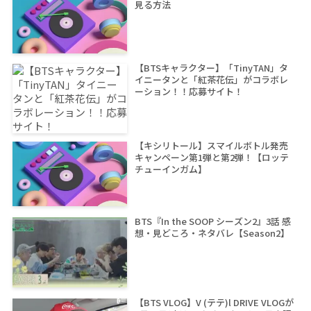
見る方法
【BTSキャラクター】「TinyTAN」タ
イニータンと「紅茶花伝」がコラボレ
ーション！！応募サイト！
【キシリトール】スマイルボトル発売
キャンペーン第1弾と第2弾！【ロッテ
チューインガム】
BTS『In the SOOP シーズン2』3話 感
想・見どころ・ネタバレ【Season2】
【BTS VLOG】V (テテ)l DRIVE VLOGが