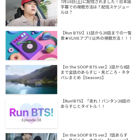
7月10日(土)に配信されました！日本語
字幕での視聴方法は？配信スケジュー
ルは？
【Run BTS!】11話から20話までの一覧
表★VLIVEアプリ以外の視聴方法！！！
【In the SOOP BTS ver.】1話から8話
まで全話のあらすじ・見どころ・ネタ
バレまとめ【Season1】
【Run!BTS】「走れ！バンタン28話の
あらすじとタイトル！！
【In the SOOP BTS ver.】7話あらす