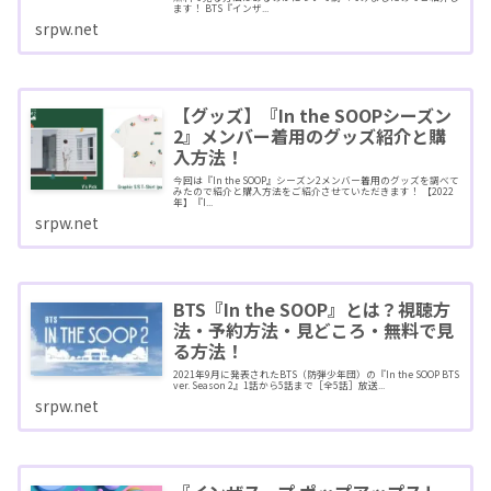
ます！ BTS『インザ...
srpw.net
【グッズ】『In the SOOPシーズン
2』メンバー着用のグッズ紹介と購
入方法！
今回は『In the SOOP』シーズン2メンバー着用のグッズを調べて
みたので紹介と購入方法をご紹介させていただきます！ 【2022
年】『I...
srpw.net
BTS『In the SOOP』とは？視聴方
法・予約方法・見どころ・無料で見
る方法！
2021年9月に発表されたBTS（防弾少年団）の『In the SOOP BTS
ver. Season 2』1話から5話まで［全5話］放送...
srpw.net