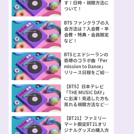
す！日時・視聴方法に
ついて！
BTS ファンクラブの入
会方法は？入会費・年
会費・特典・会員限定
など！
BTSとエドシーランの
奇跡のコラボ曲「Per
mission to Dance」
リリース日程をご紹
介！
【BTS】日本テレビ
「THE MUSIC DAY」
に出演！見逃した方も
見れる視聴方法などを
ご紹介！
【BT21】ファミリー
マート限定BT21オリ
ジナルグッズの購入方