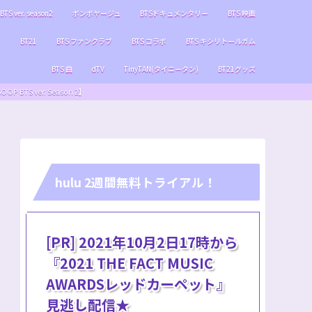
BTS ver. season2
ボンボヤージュ
BTSドキュメンタリー
BTS 映画
ブ
BT21
BTS ファンクラブ
BTS コラボ
BTS キシリトールガム
BTS 曲
dTV
TinyTAN(タイニータン)
BT21グッズ
S ver. Season 2】
hulu 2週間無料トライアル！
[PR] 2021年10月2日17時から
『2021 THE FACT MUSIC
AWARDSレッドカーペット』
見逃し配信★