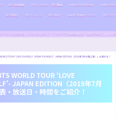
S
BTS 音楽番組
BTS バラエティ・旅行番組
In the SOOP BTS ver.
In the SOOP 
BTS 授賞式
BTS ニュース
BTS VLIVE
Run BTS!(走れバンタン)
BTS ライ
S ver.』シーズン2放送決定！いつから始まる？インザスープの放送開始日・視聴方法は？【In the SOOP BT
LD TOUR ‘LOVE YOURSELF: SPEAK YOURSELF’- JAPAN EDITION〈2019年7月大阪公演〉』は見れる？
 WORLD TOUR ‘LOVE
LF’- JAPAN EDITION〈2019年7月
表・放送日・時間をご紹介！