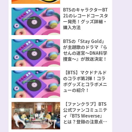
で演奏が決定！
BTSのキャラクターBT
21のレコードコースタ
ー発売！グッズ詳細・
購入方法
BTSの「Stay Gold」
が主題歌のドラマ『ら
せんの迷宮～DNA科学
捜査～』が放送決定！
【BTS】マクドナルド
のコラボ第2弾！コラ
ボグッズとコラボメニ
ューの紹介！
【ファンクラブ】BTS
公式ファンコミュニテ
ィ『BTS Weverse』
とは？登録の注意点を
ご紹介！