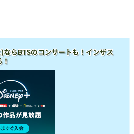
ープラス)ならBTSのコンサートも！インザス
る！