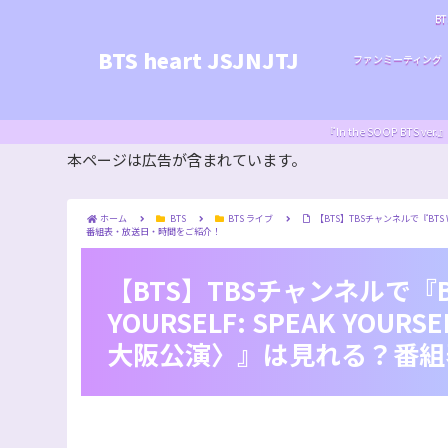
BT
BTS heart JSJNJTJ
ファンミーティング
『In the SOOP BT
本ページは広告が含まれています。
ホーム
BTS
BTS ライブ
【BTS】TBSチャンネルで『BTS WOR
番組表・放送日・時間をご紹介！
【BTS】TBSチャンネルで『BTS
YOURSELF: SPEAK YOURSE
大阪公演〉』は見れる？番組