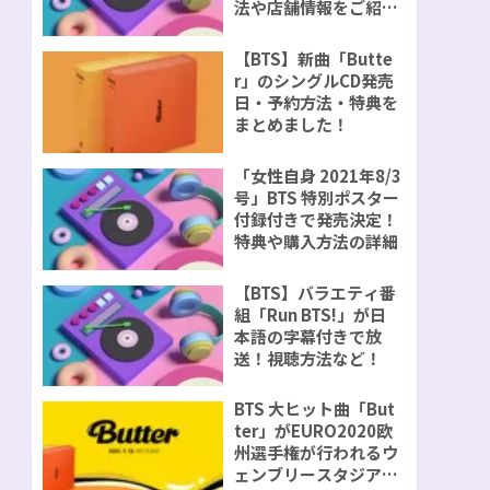
法や店舗情報をご紹
介！
【BTS】新曲「Butte
r」のシングルCD発売
日・予約方法・特典を
まとめました！
「女性自身 2021年8/3
号」BTS 特別ポスター
付録付きで発売決定！
特典や購入方法の詳細
【BTS】バラエティ番
組「Run BTS!」が日
本語の字幕付きで放
送！視聴方法など！
BTS 大ヒット曲「But
ter」がEURO2020欧
州選手権が行われるウ
ェンブリースタジアム