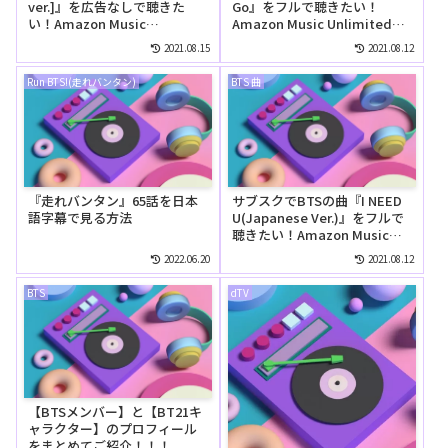
ver.]』を広告なしで聴きた
Go』をフルで聴きたい！
い！Amazon Music
Amazon Music Unlimitedで
Unlimitedの無料お試しでリ
は無料で聴ける？
2021.08.15
2021.08.12
ピートして聴ける？
Run BTS!(走れバンタン)
BTS 曲
『走れバンタン』65話を日本
サブスクでBTSの曲『I NEED
語字幕で見る方法
U(Japanese Ver.)』をフルで
聴きたい！Amazon Music
Unlimitedでは無料で聴け
2022.06.20
2021.08.12
る？
BTS
dTV
【BTSメンバー】と【BT21キ
ャラクター】のプロフィール
をまとめてご紹介！！！