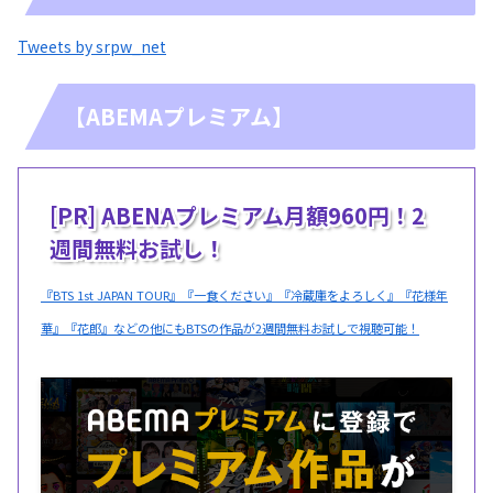
Tweets by srpw_net
【ABEMAプレミアム】
[PR] ABENAプレミアム月額960円！2
週間無料お試し！
『BTS 1st JAPAN TOUR』『一食ください』『冷蔵庫をよろしく』『花様年
華』『花郎』などの他にもBTSの作品が2週間無料お試しで視聴可能！