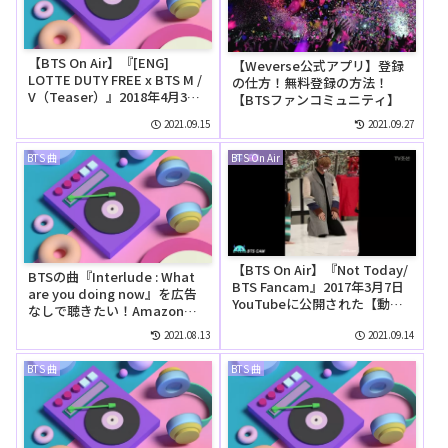
【BTS On Air】『[ENG]
【Weverse公式アプリ】登録
LOTTE DUTY FREE x BTS M /
の仕方！無料登録の方法！
V（Teaser）』2018年4月3日
【BTSファンコミュニティ】
YouTubeに公開された【動
2021.09.15
2021.09.27
画】
BTS 曲
BTS On Air
【BTS On Air】『Not Today/
BTSの曲『Interlude : What
BTS Fancam』2017年3月7日
are you doing now』を広告
YouTubeに公開された【動
なしで聴きたい！Amazon
画】
Music Unlimitedの無料お試
2021.08.13
2021.09.14
しでリピートして聴ける？
BTS 曲
BTS 曲