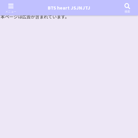
『In the SOOP BTS ver.』シーズン2放送決定！いつから始まる？インザスープの放送開始日・視聴
BTS heart JSJNJTJ
方法は？【In the SOOP BTS ver. Season 2】
メニュー
検索
本ページは広告が含まれています。