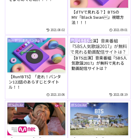
【dTVで見れる？】BTSの
MV『Black Swan』視聴方
法！！！
2021.08.02
2021.09.01
Run BTS!(走れバンタン)
BTS 音楽番組
【BTS出演】音楽番組『SBS人
気歌謡2017』が無料で見れる
動画配信サイトは？
【Run!BTS】「走れ！バンタ
ン122話のあらすじとタイト
ル！！
2021.10.06
2021.08.19
BTS On Air
BTS On Air