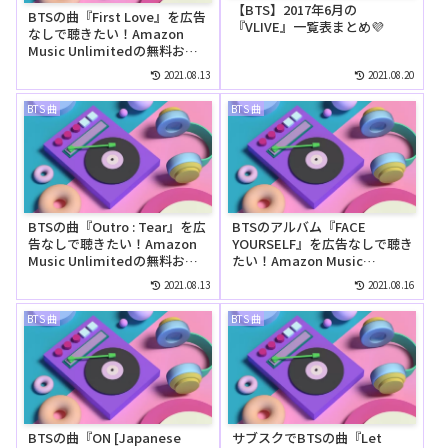
【BTS】2017年6月の
BTSの曲『First Love』を広告
『VLIVE』一覧表まとめ💜
なしで聴きたい！Amazon
Music Unlimitedの無料お試
しでリピートして聴ける？
2021.08.13
2021.08.20
BTS 曲
BTS 曲
BTSの曲『Outro : Tear』を広
BTSのアルバム『FACE
告なしで聴きたい！Amazon
YOURSELF』を広告なしで聴き
Music Unlimitedの無料お試
たい！Amazon Music
しでリピートして聴ける？
Unlimitedの無料お試しでリ
2021.08.13
2021.08.16
ピートして聴ける？
BTS 曲
BTS 曲
BTSの曲『ON [Japanese
サブスクでBTSの曲『Let