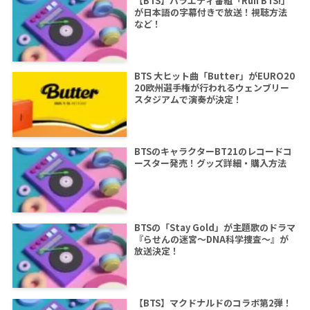
【BTS】バラエティ番組「Run BTS!」
が日本語の字幕付きで放送！視聴方法
など！
BTS 大ヒット曲「Butter」がEURO20
20欧州選手権が行われるウェンブリー
スタジアムで演奏が決定！
BTSのキャラクターBT21のレコードコ
ースター発売！グッズ詳細・購入方法
BTSの「Stay Gold」が主題歌のドラマ
『らせんの迷宮～DNA科学捜査～』が
放送決定！
【BTS】マクドナルドのコラボ第2弾！