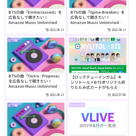
BTSの曲『Embarrassed』を
BTSの曲『Spine Breaker』を
広告なしで聴きたい！
広告なしで聴きたい！
Amazon Music Unlimitedの
Amazon Music Unlimitedの
無料お試しでリピートして聴
無料お試しでリピートして聴
2021.08.13
2021.08.13
ける？
ける？
BTS 曲
BTS
BTSの曲『Outro : Propose』
【ロッテチューインガム】キ
を広告なしで聴きたい！
シリトール×BTSオリジナル折
Amazon Music Unlimitedの
りたたみ式カードがもらえる
無料お試しでリピートして聴
キャンペーン！応募方法は？
2021.08.13
2022.07.08
ける？
BTS 曲
BTS VLIVE