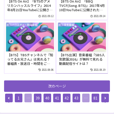
【BTS On Air】『BTSのアメ
【BTS On Air】『BBQ
リカンハッスルライフ』2014
TVCF(Song. BTS)』2017年4月
年8月21日YouTubeに公開され
10日YouTubeに公開された
た【動画】
【動画】
2021.09.12
2021.09.14
BTS バラエティ・旅行番組
BTS 音楽番組
【BTS】TBSチャンネルで『知
【BTS出演】音楽番組『SBS人
ってるお兄さん』は見れる？
気歌謡2016』が無料で見れる
番組表・放送日・時間をご紹
動画配信サイトは？
介！
2021.08.06
2021.08.19
次のページ
前
次
1
…
39
40
41
42
43
…
81
へ
へ