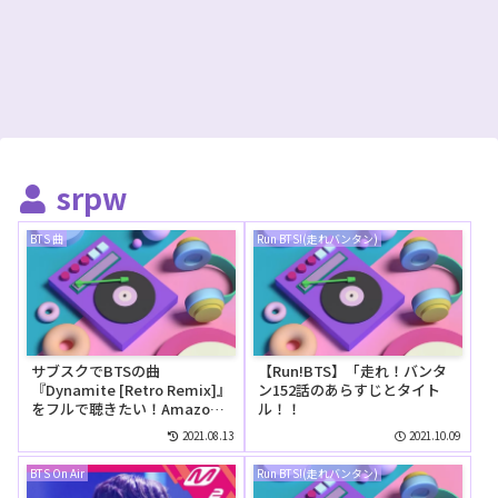
srpw
BTS 曲
Run BTS!(走れバンタン)
サブスクでBTSの曲
【Run!BTS】「走れ！バンタ
『Dynamite [Retro Remix]』
ン152話のあらすじとタイト
をフルで聴きたい！Amazon
ル！！
Music Unlimitedでは無料で
2021.08.13
2021.10.09
聴ける？
BTS On Air
Run BTS!(走れバンタン)