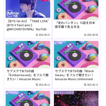
【BTS On Air】『’FAKE LOVE’
『走れバンタン』71話を日本
(BTS V FanCam) |
語字幕で見る方法
@MCOUNTDOWN』YouTube
に公開された【動画】
2021.09.15
2021.08.04
BTS 曲
BTS 曲
サブスクでBTSの曲
サブスクでBTSの曲『Black
『Embarrassed』をフルで聴
Swan』をフルで聴きたい！
きたい！Amazon Music
Amazon Music Unlimitedで
Unlimitedでは無料で聴け
は無料で聴ける？
2021.08.12
2021.08.13
る？
BTS On Air
BTS ファンクラブ