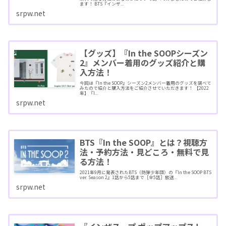
ます！ BTS『インザ...
srpw.net
【グッズ】『In the SOOPシーズン
2』メンバー着用のグッズ紹介と購
入方法！
今回は『In the SOOP』シーズン2メンバー着用のグッズを調べて
みたので紹介と購入方法をご紹介させていただきます！ 【2022
年】『I...
srpw.net
BTS『In the SOOP』とは？視聴方
法・予約方法・見どころ・無料で見
る方法！
2021年9月に発表されたBTS（防弾少年団）の『In the SOOP BTS
ver. Season 2』1話から5話まで［全5話］放送...
srpw.net