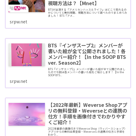
視聴方法は？【Mnet】
BTSが出演する『アメリカンハッスルライフ』はどこで見れるの
かについてと無料視聴、視聴方法について調べたのでまとめてみ
ました！ BTS『アメ...
srpw.net
BTS『インザスープ2』メンバーが
書いた絵が全て公開されました！各
メンバー紹介！【In the SOOP BTS
ver. Season2】
BTS『インザスープ2』メンバーが書いた絵が全て公開されまし
たので今回は各メンバーの書いた絵をご紹介します！【In the
SOOP BTS...
srpw.net
【2022年最新】Weverse Shopアプ
リの無料登録・Weverseとの連携の
仕方！手順を画像付きでわかりやす
くご紹介！
2022年最新の画像付きでWeverse Shop（ウィバースショップ）
アプリからの無料会員登録・Weverseとの連携の仕方と手順を
わかり...