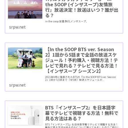
the SOOP (インザスープ)友情旅
行』放送決定！放送はいつ？誰が出
る？
in the soop 友情 旅行,インザスープ,
srpw.net
【In the SOOP BTS ver. Season
2】1話から5話まで全話の放送スケ
ジュール！予約購入・視聴方法！テ
レビで見れる？テレビで見る方法！
【インザスープ シーズン2】
2021年9月に発表されたBTSの『In the SOOP BTS ver. Season
2』1話から5話まで［全5話］放送スケジュールが...
srpw.net
BTS『インザスープ2』を日本語字
幕でテレビで視聴する方法！無料で
見る方法はある？
BTS『インザスープ2』を日本語字幕でテレビで視聴する方法！
無料で見る方法はあるのかについて調べてみましたのでご紹介し