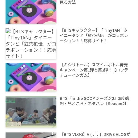
見る方法
【BTSキャラクター】「TinyTAN」タ
イニータンと「紅茶花伝」がコラボレ
ーション！！応募サイト！
【キシリトール】スマイルボトル発売
キャンペーン第1弾と第2弾！【ロッテ
チューインガム】
BTS『In the SOOP シーズン2』3話 感
想・見どころ・ネタバレ【Season2】
【BTS VLOG】V (テテ)l DRIVE VLOGが