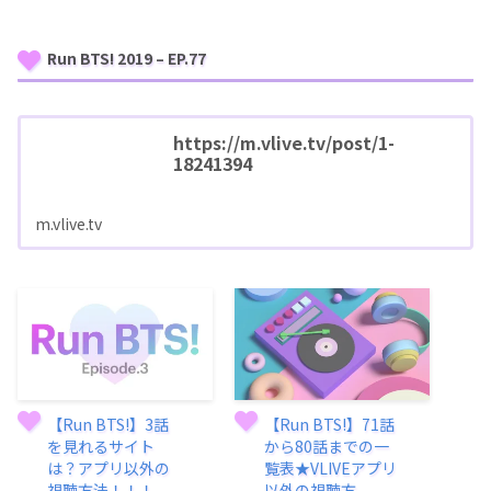
Run BTS! 2019 – EP.77
https://m.vlive.tv/post/1-
18241394
m.vlive.tv
【Run BTS!】3話
【Run BTS!】71話
を見れるサイト
から80話までの一
は？アプリ以外の
覧表★VLIVEアプリ
視聴方法！！！
以外の視聴方