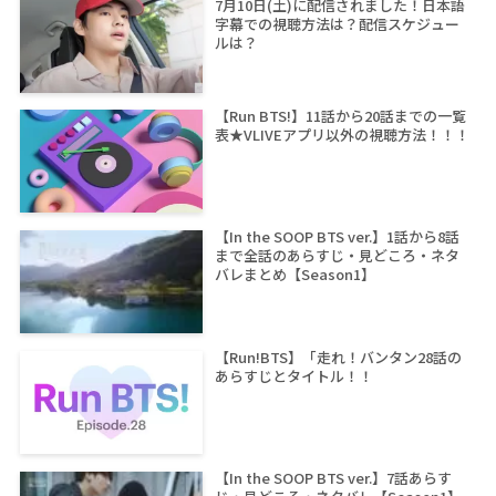
7月10日(土)に配信されました！日本語
字幕での視聴方法は？配信スケジュー
ルは？
【Run BTS!】11話から20話までの一覧
表★VLIVEアプリ以外の視聴方法！！！
【In the SOOP BTS ver.】1話から8話
まで全話のあらすじ・見どころ・ネタ
バレまとめ【Season1】
【Run!BTS】「走れ！バンタン28話の
あらすじとタイトル！！
【In the SOOP BTS ver.】7話あらす