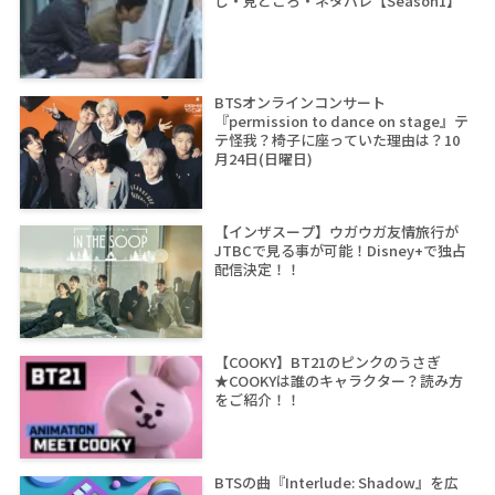
じ・見どころ・ネタバレ【Season1】
BTSオンラインコンサート
『permission to dance on stage』テ
テ怪我？椅子に座っていた理由は？10
月24日(日曜日)
【インザスープ】ウガウガ友情旅行が
JTBCで見る事が可能！Disney+で独占
配信決定！！
【COOKY】BT21のピンクのうさぎ
★COOKYは誰のキャラクター？読み方
をご紹介！！
BTSの曲『Interlude: Shadow』を広