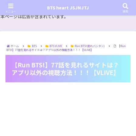
『In the SOOP BTS ver.』シーズン2放送決定！いつから始まる？インザスープの放送開始日・視聴
BTS heart JSJNJTJ
方法は？【In the SOOP BTS ver. Season 2】
メニュー
検索
本ページは広告が含まれています。
ホーム
BTS
BTS VLIVE
Run BTS!(走れバンタン)
【Run
BTS!】77話を見れるサイトは？アプリ以外の視聴方法！！！【VLIVE】
【Run BTS!】77話を見れるサイトは？
アプリ以外の視聴方法！！！【VLIVE】