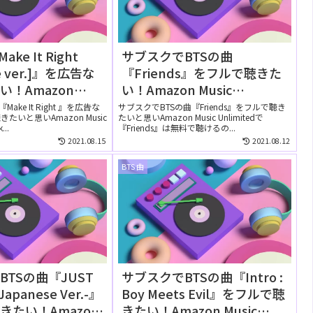
ke It Right
サブスクでBTSの曲
se ver.]』を広告な
『Friends』をフルで聴きた
い！Amazon
い！Amazon Music
nlimitedの無料お試
Unlimitedでは無料で聴け
ake It Right 』を広告な
サブスクでBTSの曲『Friends』をフルで聴き
たいと思いAmazon Music
たいと思いAmazon Music Unlimitedで
ートして聴ける？
る？
...
『Friends』は無料で聴けるの...
2021.08.15
2021.08.12
BTS 曲
TSの曲『JUST
サブスクでBTSの曲『Intro :
Japanese Ver.-』
Boy Meets Evil』をフルで聴
きたい！Amazon
きたい！Amazon Music