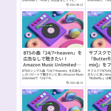
2021.08.13
BTS 曲
BTS 曲
BTSの曲『24/7=heaven』を
サブスクで
広告なしで聴きたい！
『Butterfl
Amazon Music Unlimitedの
mix]』
無料お試しでリピートして聴
Amazon M
BTSのシングル曲『24/7=heaven』を広告な
サブスクでBTSの曲
しのリピートで聴きたいと思いAmazon Music
きたいと思いAmazon
ける？
は無料で
Unlimitedで『24/7=h...
『Butterfly 』は無.
2021.08.13
BTS 曲
BTS 曲