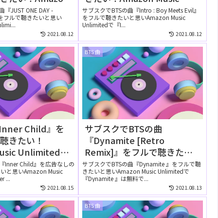
nlimitedでは無料で
Unlimitedでは無料で聴け
JUST ONE DAY -
サブスクでBTSの曲『Intro : Boy Meets Evil』
r.-』をフルで聴きたいと思い
をフルで聴きたいと思いAmazon Music
る？
imi...
Unlimitedで『I...
2021.08.12
2021.08.12
BTS 曲
nner Child』を
サブスクでBTSの曲
で聴きたい！
『Dynamite [Retro
usic Unlimitedの
Remix]』をフルで聴きた
しでリピートして聴
い！Amazon Music
Inner Child』を広告なしの
サブスクでBTSの曲『Dynamite 』をフルで聴
思いAmazon Music
きたいと思いAmazon Music Unlimitedで
Unlimitedでは無料で聴け
 ...
『Dynamite 』は無料で...
る？
2021.08.15
2021.08.13
BTS 曲