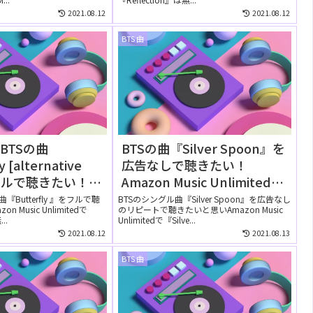
2021.08.12
2021.08.12
BTS 曲
BTSの曲
BTSの曲『Silver Spoon』を
y [alternative
広告なしで聴きたい！
をフルで聴きたい！
Amazon Music Unlimitedの
usic Unlimitedで
無料お試しでリピートして聴
『Butterfly 』をフルで聴
BTSのシングル曲『Silver Spoon』を広告なし
 Music Unlimitedで
のリピートで聴きたいと思いAmazon Music
聴ける？
ける？
..
Unlimitedで『Silve...
2021.08.12
2021.08.13
BTS 曲