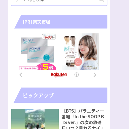
[PR] 楽天市場
ピックアップ
【BTS】バラエティー
番組「In the SOOP B
TS ver.」の次の放送
日いつ？見れるサイト