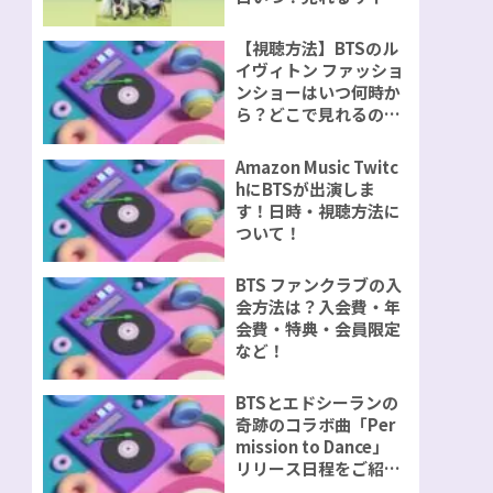
視聴方法をご紹介！
【視聴方法】BTSのル
イヴィトン ファッショ
ンショーはいつ何時か
ら？どこで見れるの？
無料で見れるのか？
Amazon Music Twitc
hにBTSが出演しま
す！日時・視聴方法に
ついて！
BTS ファンクラブの入
会方法は？入会費・年
会費・特典・会員限定
など！
BTSとエドシーランの
奇跡のコラボ曲「Per
mission to Dance」
リリース日程をご紹
介！