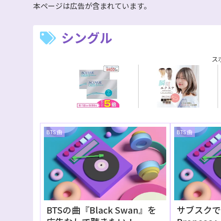
本ページは広告が含まれています。
シングル
ス
BTS 曲
BTS 曲
BTSの曲『Black Swan』を
サブスクでB