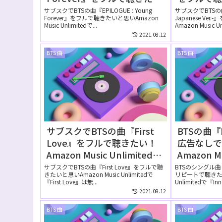
い！Amazon Music
Music U
サブスクでBTSの曲『EPILOGUE : Young
サブスクでBTSの曲『
Forever』をフルで聴きたいと思いAmazon
Japanese Ve
Unlimitedでは無料で聴け
聴ける？
Music Unlimitedで...
Amazon Music Unl
る？
2021.08.12
BTS 曲
BTS 曲
サブスクでBTSの曲『First
BTSの曲『I
Love』をフルで聴きたい！
広告なし
Amazon Music Unlimitedで
Amazon M
は無料で聴ける？
無料お試
サブスクでBTSの曲『First Love』をフルで聴
BTSのシングル曲『
きたいと思いAmazon Music Unlimitedで
リピートで聴きたいと
ける？
『First Love』は無...
Unlimitedで『Inner
2021.08.12
BTS 曲
BTS 曲