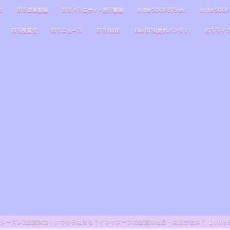
S
BTS 音楽番組
BTS バラエティ・旅行番組
In the SOOP BTS ver.
In the SOOP 
BTS 授賞式
BTS ニュース
BTS VLIVE
Run BTS!(走れバンタン)
BTS ライ
S ver.』シーズン2放送決定！いつから始まる？インザスープの放送開始日・視聴方法は？【In the SOOP BT