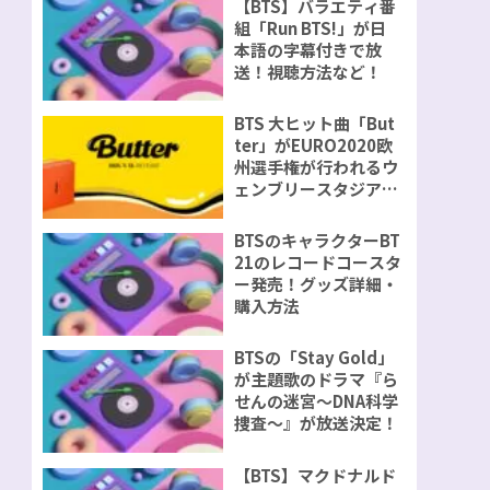
【BTS】バラエティ番
組「Run BTS!」が日
本語の字幕付きで放
送！視聴方法など！
BTS 大ヒット曲「But
ter」がEURO2020欧
州選手権が行われるウ
ェンブリースタジアム
で演奏が決定！
BTSのキャラクターBT
21のレコードコースタ
ー発売！グッズ詳細・
購入方法
BTSの「Stay Gold」
が主題歌のドラマ『ら
せんの迷宮～DNA科学
捜査～』が放送決定！
【BTS】マクドナルド