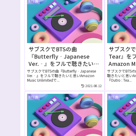
BTS 曲
BTS 曲
サブスクでBTSの曲
サブスクでB
『Butterfly‐Japanese
Tear』
Ver.‐』をフルで聴きたい！
Amazon M
Amazon Music Unlimitedで
は無料で
サブスクでBTSの曲『Butterfly‐Japanese
サブスクでBTSの曲『
Ver.‐』をフルで聴きたいと思いAmazon
聴きたいと思いAmazo
は無料で聴ける？
Music Unlimitedで...
『Outro : Tea...
2021.08.12
BTS 曲
BTS 曲