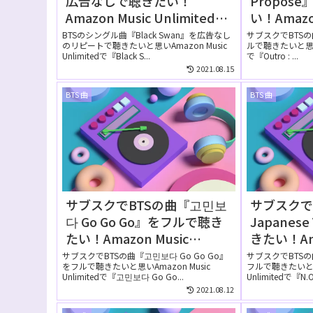
広告なしで聴きたい！
Propos
Amazon Music Unlimitedの
い！Amazo
無料お試しでリピートして聴
Unlimi
BTSのシングル曲『Black Swan』を広告なし
サブスクでBTSの曲『
のリピートで聴きたいと思いAmazon Music
ルで聴きたいと思いAma
ける？
る？
Unlimitedで『Black S...
で『Outro : ...
2021.08.15
BTS 曲
BTS 曲
サブスクでBTSの曲『고민보
サブスクでB
다 Go Go Go』をフルで聴き
Japanes
たい！Amazon Music
きたい！Ama
Unlimitedでは無料で聴け
Unlimi
サブスクでBTSの曲『고민보다 Go Go Go』
サブスクでBTSの曲『N
をフルで聴きたいと思いAmazon Music
フルで聴きたいと思い
る？
る？
Unlimitedで『고민보다 Go Go...
Unlimitedで『N.O 
2021.08.12