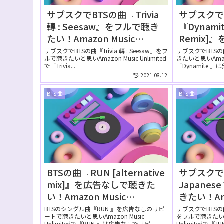
サブスクでBTSの曲『Trivia
サブスクで
轉 : Seesaw』をフルで聴き
『Dynamit
たい！Amazon Music
Remix]
Unlimitedでは無料で聴け
い！Amazo
サブスクでBTSの曲『Trivia 轉 : Seesaw』をフ
サブスクでBTSの曲
ルで聴きたいと思いAmazon Music Unlimited
きたいと思いAmazon
る？
Unlimi
で『Trivia...
『Dynamite 』は
る？
2021.08.12
BTS 曲
BTS 曲
BTSの曲『RUN [alternative
サブスクでB
mix]』を広告なしで聴きた
Japanes
い！Amazon Music
きたい！Ama
Unlimitedの無料お試しでリ
Unlimi
BTSのシングル曲『RUN 』を広告なしのリピ
サブスクでBTSの曲『J
ートで聴きたいと思いAmazon Music
をフルで聴きたいと思
ピートして聴ける？
る？
Unlimitedで『RUN 』は広告なしでリピ...
Unlimitedで『JUM