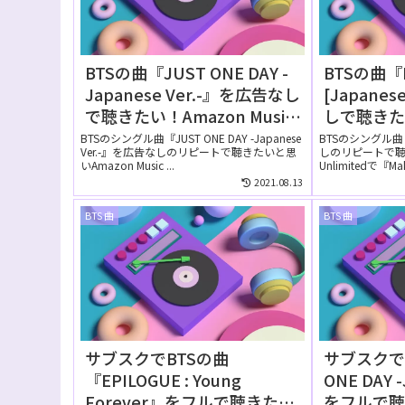
BTSの曲『JUST ONE DAY -
BTSの曲『Ma
Japanese Ver.-』を広告なし
[Japane
で聴きたい！Amazon Music
しで聴きた
Unlimitedの無料お試しでリ
Music U
BTSのシングル曲『JUST ONE DAY -Japanese
BTSのシングル曲『M
Ver.-』を広告なしのリピートで聴きたいと思
しのリピートで聴き
ピートして聴ける？
しでリピ
いAmazon Music ...
Unlimitedで『Mak
2021.08.13
BTS 曲
BTS 曲
サブスクでBTSの曲
サブスクでB
『EPILOGUE : Young
ONE DAY -
Forever』をフルで聴きた
をフルで聴