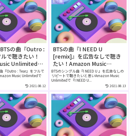
BTS 曲
TSの曲『Outro :
BTSの曲『I NEED U
をフルで聴きたい！
[remix]』を広告なしで聴き
usic Unlimitedで
たい！Amazon Music
聴ける？
Unlimitedの無料お試しでリ
Outro : Tear』をフルで
BTSのシングル曲『I NEED U 』を広告なしの
n Music Unlimitedで
リピートで聴きたいと思いAmazon Music
ピートして聴ける？
Unlimitedで『I NEED U...
2021.08.12
2021.08.13
BTS 曲