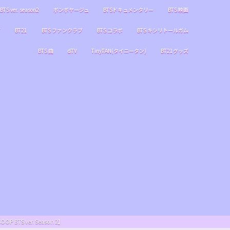
BTS ver. season2
ボンボヤージュ
BTSドキュメンタリー
BTS 映画
ブ
BT21
BTS ファンクラブ
BTS コラボ
BTS キシリトールガム
BTS 曲
dTV
TinyTAN(タイニータン)
BT21グッズ
S ver. Season 2】