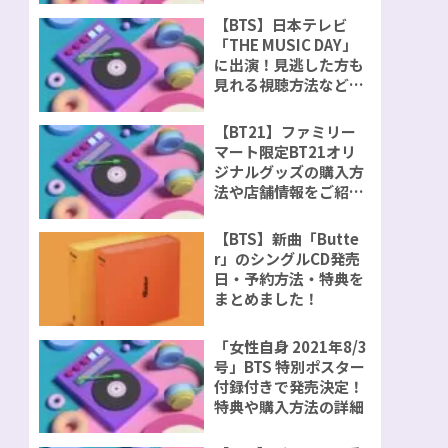
【BTS】日本テレビ
「THE MUSIC DAY」
に出演！見逃した方も
見れる視聴方法などを
ご紹介！
【BT21】ファミリー
マート限定BT21オリ
ジナルグッズの購入方
法や店舗情報をご紹
介！
【BTS】新曲「Butte
r」のシングルCD発売
日・予約方法・特典を
まとめました！
「女性自身 2021年8/3
号」BTS 特別ポスター
付録付きで発売決定！
特典や購入方法の詳細