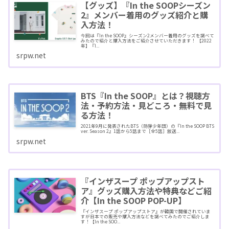
【グッズ】『In the SOOPシーズン
2』メンバー着用のグッズ紹介と購
入方法！
今回は『In the SOOP』シーズン2メンバー着用のグッズを調べて
みたので紹介と購入方法をご紹介させていただきます！ 【2022
年】『I...
srpw.net
BTS『In the SOOP』とは？視聴方
法・予約方法・見どころ・無料で見
る方法！
2021年9月に発表されたBTS（防弾少年団）の『In the SOOP BTS
ver. Season 2』1話から5話まで［全5話］放送...
srpw.net
『インザスープ ポップアップスト
ア』グッズ購入方法や特典などご紹
介【In the SOOP POP-UP】
『インザスープ ポップアップストア』が韓国で開催されていま
すが日本での販売や購入方法などを調べてみたのでご紹介しま
す！【In the SOO...