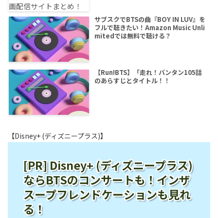
サブスクでBTSの曲『BOY IN LUV』を
フルで聴きたい！Amazon Music Unli
mitedでは無料で聴ける？
【Run!BTS】「走れ！バンタン105話
のあらすじとタイトル！！
【Disney+ (ディズニープラス)】
[PR] Disney+ (ディズニープラス)
ならBTSのコンサートも！インザ
スープフレンドケーションも見れ
る！