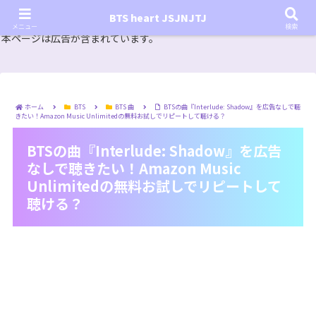
『In the SOOP BTS ver.』シーズン2放送決定！いつから始まる？インザスープの放送開始日・視聴
BTS heart JSJNJTJ
方法は？【In the SOOP BTS ver. Season 2】
メニュー
検索
本ページは広告が含まれています。
ホーム
BTS
BTS 曲
BTSの曲『Interlude: Shadow』を広告なしで聴
きたい！Amazon Music Unlimitedの無料お試しでリピートして聴ける？
BTSの曲『Interlude: Shadow』を広告
なしで聴きたい！Amazon Music
Unlimitedの無料お試しでリピートして
聴ける？