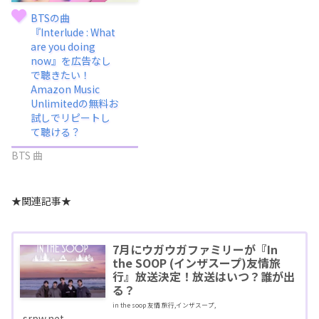
BTSの曲
『Interlude : What
are you doing
now』を広告なし
で聴きたい！
Amazon Music
Unlimitedの無料お
試しでリピートし
て聴ける？
BTS 曲
★関連記事★
7月にウガウガファミリーが『In
the SOOP (インザスープ)友情旅
行』放送決定！放送はいつ？誰が出
る？
in the soop 友情 旅行,インザスープ,
srpw.net