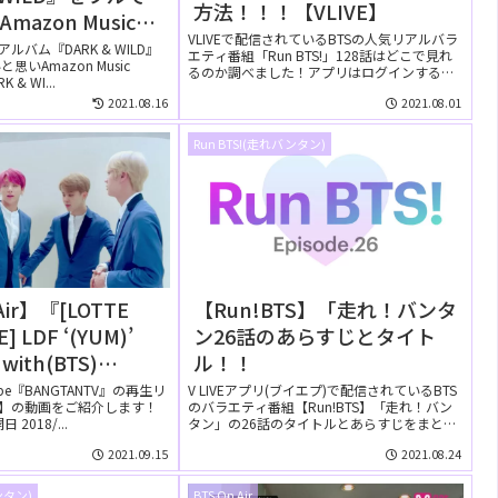
方法！！！【VLIVE】
azon Music
VLIVEで配信されているBTSの人気リアルバラ
tedでは無料で聴け
ルバム『DARK & WILD』
エティ番組「Run BTS!」128話はどこで見れ
いAmazon Music
るのか調べました！アプリはログインするの
 & WI...
が...
2021.08.16
2021.08.01
Run BTS!(走れバンタン)
Air】『[LOTTE
【Run!BTS】「走れ！バンタ
] LDF ‘(YUM)’
ン26話のあらすじとタイト
with(BTS)
ル！！
ilm』YouTubeに公
ube『BANGTANTV』の再生リ
V LIVEアプリ(ブイエプ)で配信されているBTS
Air】の動画をご紹介します！
のバラエティ番組【Run!BTS】「走れ！バン
【動画】
2018/...
タン」の26話のタイトルとあらすじをまと
め...
2021.09.15
2021.08.24
ンタン)
BTS On Air