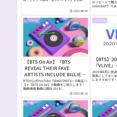
のリピートで聴きたい
ける？
字幕で見る方法につ...
Unlimitedで『Let 
2021.08.04
BTS On Air
BTS VLIVE
【BTS】2
【BTS On Air】『BTS
『VLIVE
REVEAL THEIR FAVE
2020年6月に放送
ARTISTS INCLUDE BILLIE
覧表にしてまと
EILISH LIL NAS X H.E.R.
におすすめです！ 【
BTSの公式YouTube『BANGTANTV』の再生リ
スト【BTS On Air】の動画をご紹介します！
AND MORE!』YouTubeに公
動画情報 動画公開日 2019/...
開された【動画】
2021.09.16
BTS 曲
BTS 曲