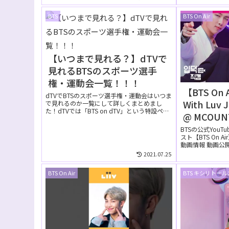
BTS
BTS On Air
【いつまで見れる？】dTVで
見れるBTSのスポーツ選手
権・運動会一覧！！！
【BTS On 
dTVでBTSのスポーツ選手権・運動会はいつま
With Luv 
で見れるのか一覧にして詳しくまとめまし
た！dTVでは「BTS on dTV」という特設ペー
@ MCOU
ジが...
YouTub
BTSの公式YouT
スト【BTS On 
画】
動画情報 動画公開日 
2021.07.25
BTS On Air
BTS キシリトー