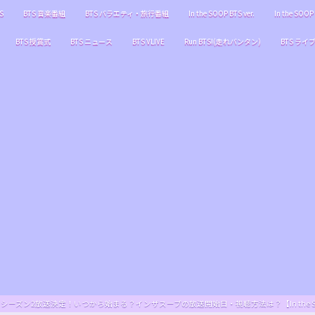
S
BTS 音楽番組
BTS バラエティ・旅行番組
In the SOOP BTS ver.
In the SOOP 
BTS 授賞式
BTS ニュース
BTS VLIVE
Run BTS!(走れバンタン)
BTS ライ
S ver.』シーズン2放送決定！いつから始まる？インザスープの放送開始日・視聴方法は？【In the SOOP BT