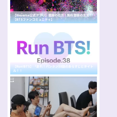
【Weverse公式アプリ】登録の仕方！無料登録の方法！
【BTSファンコミュニティ】
【Run!BTS】「走れ！バンタン38話のあらすじとタイト
ル！！