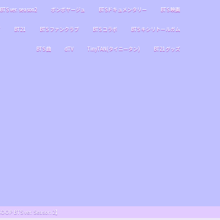
BTS ver. season2
ボンボヤージュ
BTSドキュメンタリー
BTS 映画
ブ
BT21
BTS ファンクラブ
BTS コラボ
BTS キシリトールガム
BTS 曲
dTV
TinyTAN(タイニータン)
BT21グッズ
S ver. Season 2】