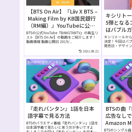
【BTS On Air】『Liiv X BTS –
キシリトー
Making Film by KB国民銀行
5弾となる
（RM編）』YouTubeに公開
はバブル
された【動画】
BTSの公式YouTube『BANGTANTV』の再生リ
ス！発売
キシリトールから
スト【BTS On Air】の動画をご紹介します！
決定！今回はバ
動画情報 動画公開日 2019/...
【ロッテ
発売日・デザイ
介します！ キシ..
2021.09.21
Run BTS!(走れバンタン)
BTS 曲
『走れバンタン』1話を日本
BTSの曲『L
語字幕で見る方法
広告なし
Amazon M
BTSのバラエティ番組『走れバンタン』1話を
日本語字幕で見たいと思う方が多いですよ
無料お試
BTSのシングル曲『
ね！そこで今回は『走れバンタン』を日本語