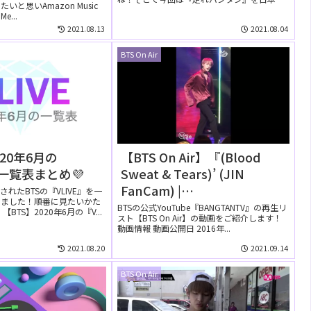
と思いAmazon Music
字幕で見る方法に...
Me...
2021.08.13
2021.08.04
BTS On Air
020年6月の
【BTS On Air】『(Blood
』一覧表まとめ💜
Sweat & Tears)’ (JIN
FanCam) |
されたBTSの『VLIVE』を一
めました！順番に見たいかた
@MCOUNTDOWN』2016年
BTSの公式YouTube『BANGTANTV』の再生リ
BTS】2020年6月の『V...
スト【BTS On Air】の動画をご紹介します！
10月20日YouTubeに公開さ
動画情報 動画公開日 2016年...
れた【動画】
2021.08.20
2021.09.14
BTS On Air