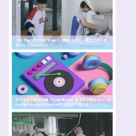
【In the SOOP BTS ver.】4話あらすじ・見どころ・ネ
タバレ【Season1】
サブスクでBTSの曲『Love Maze』をフルで聴きたい！A
mazon Music Unlimitedでは無料で聴ける？