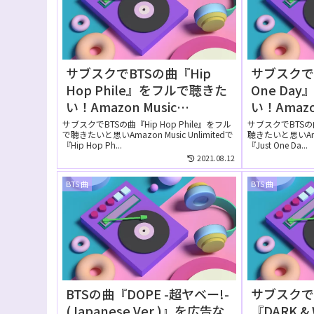
サブスクでBTSの曲『Hip
サブスクでB
Hop Phile』をフルで聴きた
One Da
い！Amazon Music
い！Amazo
Unlimitedでは無料で聴け
Unlimi
サブスクでBTSの曲『Hip Hop Phile』をフル
サブスクでBTSの曲
で聴きたいと思いAmazon Music Unlimitedで
聴きたいと思いAmazo
る？
る？
『Hip Hop Ph...
『Just One Da...
2021.08.12
BTS 曲
BTS 曲
BTSの曲『DOPE -超ヤベー!-
サブスクで
(Japanese Ver.)』を広告な
『DARK 