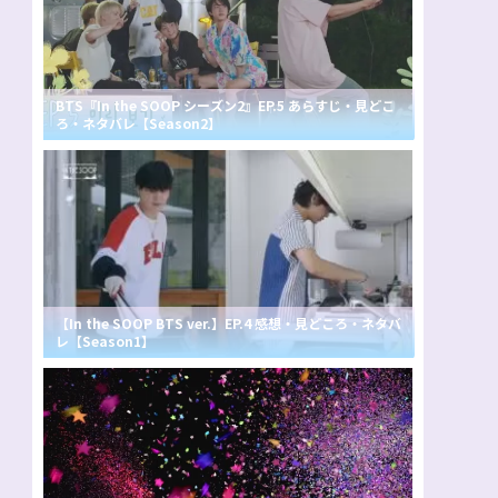
BTS『In the SOOP シーズン2』EP.5 あらすじ・見どこ
ろ・ネタバレ【Season2】
【In the SOOP BTS ver.】EP.4 感想・見どころ・ネタバ
レ【Season1】