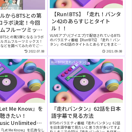
【Run!BTS】「走れ！バンタ
ルからBTSとの第
ン42のあらすじとタイト
コラボ決定！今回
ル！！
ガムフルーツミック
日・デザインは？
VLIVEアプリ(ブイエプ)で配信されているBTS
BTSとの第5弾となるコラボ
のバラエティ番組【Run!BTS】「走れ！バン
ブルガムフルーツミックス！
チューインガム】
タン」の42話のタイトルとあらすじをまとめ
ンなどを調べてみたのでご紹
て...
.
2022.07.08
2021.09.08
Run BTS!(走れバンタン)
et Me Know』を
『走れバンタン』62話を日本
で聴きたい！
語字幕で見る方法
usic Unlimitedの
BTSのバラエティ番組『走れバンタン』62話
を日本語字幕で見たいと思う方が多いですよ
しでリピートして聴
Let Me Know』を広告なし
ね！そこで今回は『走れバンタン』を日本語