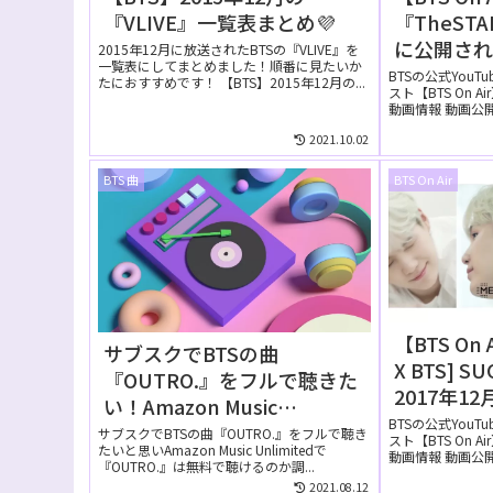
『VLIVE』一覧表まとめ💜
『TheSTA
に公開さ
2015年12月に放送されたBTSの『VLIVE』を
一覧表にしてまとめました！順番に見たいか
BTSの公式YouT
たにおすすめです！ 【BTS】2015年12月の...
スト【BTS On 
動画情報 動画公開日 
2021.10.02
BTS 曲
BTS On Air
【BTS On 
サブスクでBTSの曲
X BTS] S
『OUTRO.』をフルで聴きた
2017年12
い！Amazon Music
公開され
BTSの公式YouT
Unlimitedでは無料で聴け
サブスクでBTSの曲『OUTRO.』をフルで聴き
スト【BTS On 
たいと思いAmazon Music Unlimitedで
る？
動画情報 動画公開日 
『OUTRO.』は無料で聴けるのか調...
2021.08.12