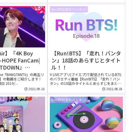
Run BTS!(走れバンタン)
Air】『4K Boy
【Run!BTS】「走れ！バンタ
J-HOPE FanCam|
ン」18話のあらすじとタイト
NTDOWN』
ル！！
eに公開された【動
ube『BANGTANTV』の再生リ
V LIVEアプリ(ブイエプ)で配信されているBTS
Air】の動画をご紹介します！
のバラエティ番組【Run!BTS】「走れ！バン
2019/...
タン」の18話のタイトルとあらすじをまと
め...
2021.09.16
2021.08.18
ルガム
Run BTS!(走れバンタン)