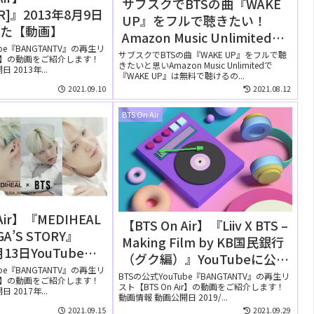
サブスクでBTSの曲『WAKE
R]』2013年8月9日
UP』をフルで聴きたい！
れた【動画】
Amazon Music Unlimitedで
ube『BANGTANTV』の再生リ
は無料で聴ける？
サブスクでBTSの曲『WAKE UP』をフルで聴
Air】の動画をご紹介します！
きたいと思いAmazon Music Unlimitedで
2013年...
『WAKE UP』は無料で聴けるの...
2021.09.10
2021.08.12
BTS On Air
Air】『MEDIHEAL
【BTS On Air】『Liiv X BTS –
UGA’S STORY』
Making Film by KB国民銀行
月13日YouTubeに
（グク編）』YouTubeに公開
た【動画】
ube『BANGTANTV』の再生リ
された【動画】
BTSの公式YouTube『BANGTANTV』の再生リ
Air】の動画をご紹介します！
スト【BTS On Air】の動画をご紹介します！
2017年...
動画情報 動画公開日 2019/...
2021.09.15
2021.09.29