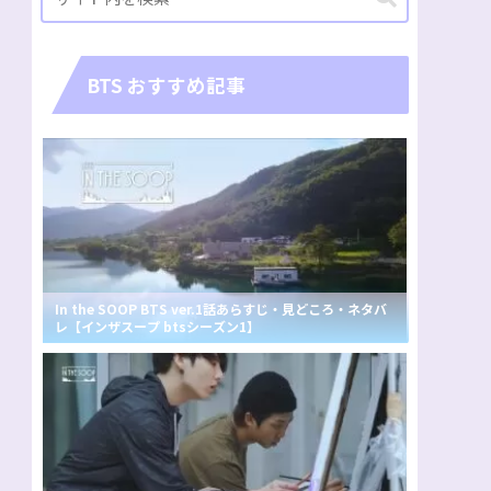
BTS おすすめ記事
In the SOOP BTS ver.1話あらすじ・見どころ・ネタバ
レ【インザスープ btsシーズン1】