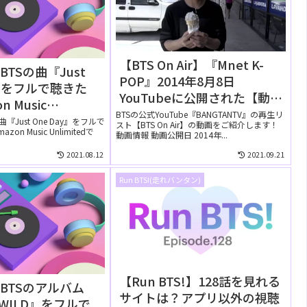
【BTS On Air】『Mnet K-
TSの曲『Just
POP』2014年8月8日
y』をフルで聴きた
YouTubeに公開された【動
n Music
画】テテ
BTSの公式YouTube『BANGTANTV』の再生リ
tedでは無料で聴け
『Just One Day』をフルで
スト【BTS On Air】の動画をご紹介します！
n Music Unlimitedで
動画情報 動画公開日 2014年...
2021.08.12
2021.09.21
Run BTS!(走れバンタン)
【Run BTS!】128話を見れる
BTSのアルバム
サイトは？アプリ以外の視聴
& WILD』をフルで