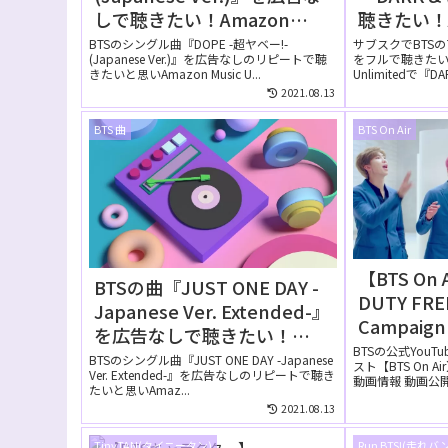
しで聴きたい！Amazon
聴きたい！Am
Music Unlimitedの無料お試
Unlimi
BTSのシングル曲『DOPE -超ヤベー!-
サブスクでBTSのア
(Japanese Ver.)』を広告なしのリピートで聴
をフルで聴きたいと思
しでリピートして聴ける？
る？
きたいと思いAmazon Music U...
Unlimitedで『DARK
2021.08.13
BTS 曲
BTS On Air
【BTS On 
BTSの曲『JUST ONE DAY -
DUTY FREE
Japanese Ver. Extended-』
Campaign 
を広告なしで聴きたい！
Making F
BTSの公式YouT
Amazon Music Unlimitedの
BTSのシングル曲『JUST ONE DAY -Japanese
スト【BTS On 
開された
Ver. Extended-』を広告なしのリピートで聴き
無料お試しでリピートして聴
動画情報 動画公開日 
たいと思いAmaz...
ける？
2021.08.13
TinyTAN(タイニータン)
Run BTS!(走れバ