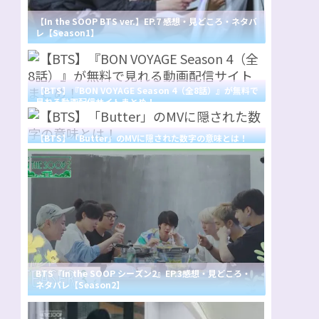
【In the SOOP BTS ver.】EP.7 感想・見どころ・ネタバ
レ【Season1】
【BTS】『BON VOYAGE Season 4（全8話）』が無料で
見れる動画配信サイトまとめ！
【BTS】「Butter」のMVに隠された数字の意味とは！
BTS『In the SOOP シーズン2』EP.3感想・見どころ・
ネタバレ【Season2】