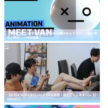
【VAN】BT21の宇宙ロボットVANは誰のキャラクター？読み方
をご紹介！！VANは誰？
【In the SOOP BTS ver.】EP.6 感想・見どころ・ネタバレ【S
eason1】