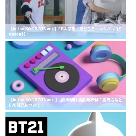
【In the SOOP BTS ver.】EP.4 感想・見どころ・ネタバレ【S
eason1】
【In the SOOP BTS ver. 】撮影時期や撮影場所は？視聴方法と
DVD販売について！