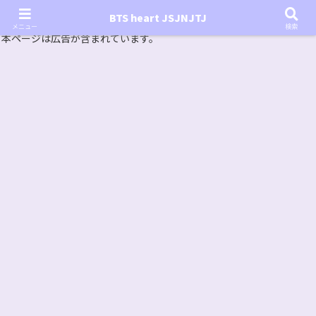
『In the SOOP BTS ver.』シーズン2放送決定！いつから始まる？インザスープの放送開始日・視聴
BTS heart JSJNJTJ
方法は？【In the SOOP BTS ver. Season 2】
メニュー
検索
本ページは広告が含まれています。