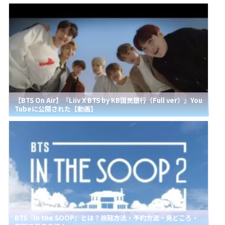
【BTS On Air】『Liiv X BTS by KB国民銀行（Full ver）』You
Tubeに公開された【動画】
BTS『In the SOOP』とは？視聴方法・予約方法・見どころ・