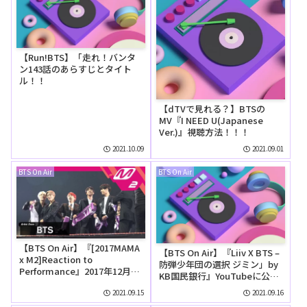
【Run!BTS】「走れ！バンタ
ン143話のあらすじとタイト
ル！！
【dTVで見れる？】BTSの
MV『I NEED U(Japanese
Ver.)』視聴方法！！！
2021.10.09
2021.09.01
BTS On Air
BTS On Air
【BTS On Air】『[2017MAMA
【BTS On Air】『Liiv X BTS –
x M2]Reaction to
防弾少年団の選択 ジミン」by
Performance』2017年12月8
KB国民銀行』YouTubeに公開
日YouTubeに公開された【動
された【動画】
画】
2021.09.15
2021.09.16