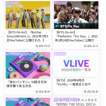
BTS On Air
BTS On Air
【BTS On Air】『Butter
【BTS On Air】
SiriusXM Hits 1』2021年7月3
『Performs「Fix You」』2021
日YouTubeに公開された【動
年2月24日YouTubeに公開され
画】
た【動画】
2021.10.14
2021.10.13
Run BTS!(走れバンタン)
BTS VLIVE
【BTS】2020年8月の
『走れバンタン』50話を日本
『VLIVE』一覧表まとめ💜
語字幕で見る方法
2021.08.04
2021.08.20
BTS On Air
BTSドキュメンタリー