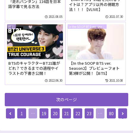
『走れバンタン』116話を日本
イトは？アプリ以外の視聴方
語字幕で見る方法
法！！！【VLIVE】
2021.08.05
2021.07.30
BT21
In the SOOP BTS ver. season2
BTSのキャラクターBT21誰が
【In the SOOP BTS ver.
どれ？できるまでの過程やイ
Season2】プレビューフォト
ラストの下書き公開！
第3弾が公開！【BTS】
2022.06.30
2021.10.08
次のページ
前
次
1
…
19
20
21
22
23
…
80
へ
へ