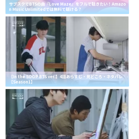
サブスクでBTSの曲『Love Maze』をフルで聴きたい！Amazo
n Music Unlimitedでは無料で聴ける？
【In the SOOP BTS ver.】4話あらすじ・見どころ・ネタバレ
【Season1】