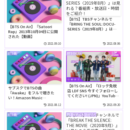
【BTS】TBSチャンネルで
『BRING THE SOUL: DOCU-
【BTS On Air】『Satoori
SERIES〈2019年8月〉』は見
Rap』2013年10月04日に公開
れる？番組表・放送日・時間
された【動画】
をご紹介！
2021.09.10
2021.08.06
BTS 曲
BTS On Air
【BTS On Air】『ロッテ免税
サブスクでBTSの曲
店 LDF SNS 今すぐフォローし
『Awake』をフルで聴きた
てください! (JPN)』YouTube
い！Amazon Music
に公開された【動画】
Unlimitedでは無料で聴け
2021.08.12
2021.09.20
る？
BTS 曲
BTSドキュメンタリー