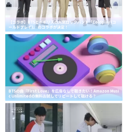
【コラボ】BTSとイギリスの人気ロックバンド「Coldplay (コ
ールドプレイ)」 のコラボが決定！
BTSの曲『First Love』を広告なしで聴きたい！Amazon Musi
c Unlimitedの無料お試しでリピートして聴ける？