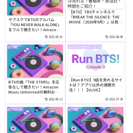
【BTS】TBSチャンネルで
『BREAK THE SILENCE: THE
サブスクでBTSのアルバム
MOVIE〈2020年9月〉』は見れ
『YOU NEVER WALK ALONE』
る？番組表・放送日・時間を
をフルで聴きたい！Amazon
ご紹介！
Music Unlimitedでは無料で
2021.08.16
2021.08.06
聴ける？
BTS 曲
Run BTS!(走れバンタン)
【Run BTS!】9話を見れるサイ
BTSの曲『THE STARS』を広
トは？アプリ以外の視聴方
告なしで聴きたい！Amazon
法！！！【VLIVE】
Music Unlimitedの無料お試
しでリピートして聴ける？
2021.08.13
2021.07.30
BTS On Air
BTS 曲