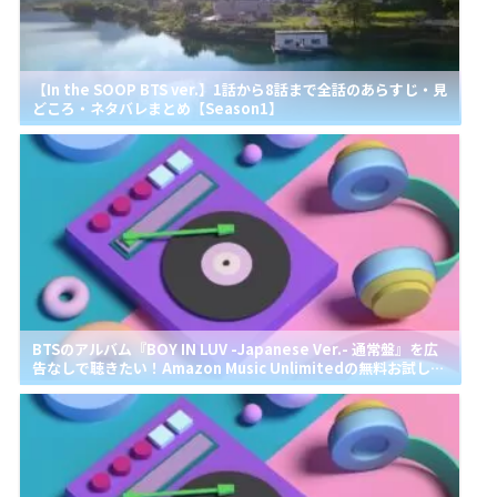
【In the SOOP BTS ver.】1話から8話まで全話のあらすじ・見
どころ・ネタバレまとめ【Season1】
BTSのアルバム『BOY IN LUV -Japanese Ver.- 通常盤』を広
告なしで聴きたい！Amazon Music Unlimitedの無料お試しで
リピートして聴ける？