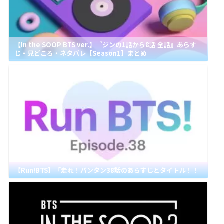
【In the SOOP BTS ver.】『ジンの1話から8話 全話』あらす
じ・見どころ・ネタバレ【Season1】まとめ
【Run!BTS】「走れ！バンタン38話のあらすじとタイトル！！