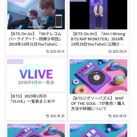
【BTS On Air】『SKテレコム
【BTS On Air】『Am I Wrong
バーライアーT – 防弾少年団』
BTS RAP MONSTER』2016年
2016年10月31日YouTubeに公
10月29日YouTubeに公開され
開された【動画】
た【動画】
2021.09.14
2021.09.14
BTS VLIVE
BTS
【BTS】2019年1月の
【BTSジグソーパズル】 MAP
『VLIVE』一覧表まとめ💜
OF THE SOUL : 7が発売！購入
方法や詳細について
2021.08.20
2021.08.01
Run BTS!(走れバンタン)
dTV