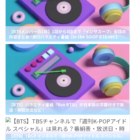
【BTSメンバーの1日】1話から8話まで「インザスープ」全話の
内容まとめ‼旅行バラエティ番組【In the SOOP BTS ver.】
【BTS】バラエティ番組「Run BTS!」が日本語の字幕付きで放
送！視聴方法など！
【BTS】TBSチャンネルで『週刊K-POPアイドル スペシャル』