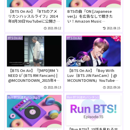
【BTS On Air】『BTSのアメ
BTSの曲『ON [Japanese
リカンハッスルライフ』2014
ver.]』を広告なしで聴きた
年8月30日YouTubeに公開され
い！Amazon Music
た【動画】
Unlimitedの無料お試しでリ
2021.09.12
2021.08.15
ピートして聴ける？
BTS On Air
BTS On Air
【BTS On Air】『[MPD]RM ‘I
【BTS On Air】『Boy With
NEED U’ (BTS RM Fancam) |
Luv（BTS JIN FanCam）| @
@MCOUNTDOWN_2015年4月
MCOUNTDOWN』YouTubeに
30日』YouTubeに公開された
公開された【動画】
2021.09.13
2021.09.16
【動画】
Run BTS!(走れバンタン)
Run BTS!(走れバンタン)
【Run BTS!】15話を見れるサ