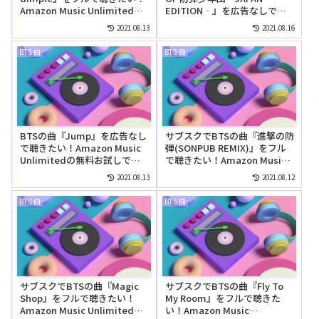
Amazon Music Unlimitedで
EDITION‐』を広告なしで聴
は無料で聴ける？
きたい！Amazon Music
2021.08.13
2021.08.16
Unlimitedの無料お試しでリ
ピートして聴ける？
BTS 曲
BTS 曲
BTSの曲『Jump』を広告なし
サブスクでBTSの曲『進撃の防
で聴きたい！Amazon Music
弾(SONPUB REMIX)』をフル
Unlimitedの無料お試しでリ
で聴きたい！Amazon Music
ピートして聴ける？
Unlimitedでは無料で聴け
2021.08.13
2021.08.12
る？
BTS 曲
BTS 曲
サブスクでBTSの曲『Magic
サブスクでBTSの曲『Fly To
Shop』をフルで聴きたい！
My Room』をフルで聴きた
Amazon Music Unlimitedで
い！Amazon Music