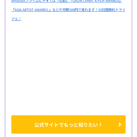
Amazonプライムビデオでは『花郎』『GAON CHART K-POP AWARDS』
『ASIA ARTIST AWARDS 』などが月額500円で見れます！30日間無料トライ
アル！
公式サイトでもっと知りたい！