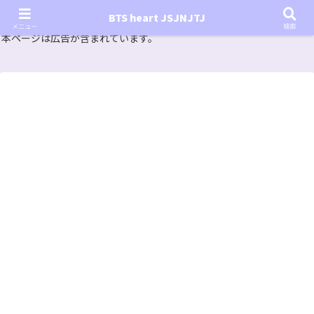
『In the SOOP BTS ver.』シーズン2放送決定！いつから始まる？インザスープの放送開始日・視聴
BTS heart JSJNJTJ
方法は？【In the SOOP BTS ver. Season 2】
メニュー
検索
本ページは広告が含まれています。