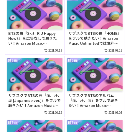
BTSの曲『Skit : R U Happy
サブスクでBTSの曲『HOME』
Now?』を広告なしで聴きた
をフルで聴きたい！Amazon
い！Amazon Music
Music Unlimitedでは無料で
Unlimitedの無料お試しでリ
聴ける？
2021.08.13
2021.08.13
ピートして聴ける？
BTS 曲
BTS 曲
サブスクでBTSの曲『血、汗、
サブスクでBTSのアルバム
涙 [Japanese ver.]』をフルで
『血、汗、涙』をフルで聴き
聴きたい！Amazon Music
たい！Amazon Music
Unlimitedでは無料で聴け
Unlimitedでは無料で聴け
2021.08.12
2021.08.16
る？
る？
BTS 曲
BTS 曲