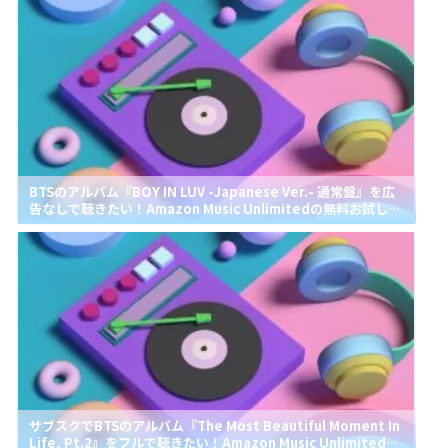
BTSのアルバム『BOY IN LUV -Japanese Ver.- 通常盤』を広
告なしで聴きたい！Amazon Music Unlimitedの無料お試しで
リピートして聴ける？
サブスクでBTSのアルバム『The Most Beautiful Moment In
Life, Pt.2』をフルで聴きたい！Amazon Music Unlimitedで