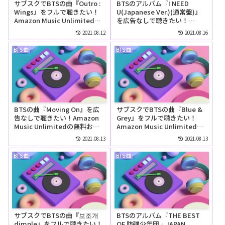
サブスクでBTSの曲『Outro :
BTSのアルバム『I NEED
Wings』をフルで聴きたい！
U(Japanese Ver.)(通常盤)』
Amazon Music Unlimitedで
を広告なしで聴きたい！
は無料で聴ける？
Amazon Music Unlimitedの
2021.08.12
2021.08.16
無料お試しでリピートして聴
ける？
BTS 曲
BTS 曲
BTSの曲『Moving On』を広
サブスクでBTSの曲『Blue &
告なしで聴きたい！Amazon
Grey』をフルで聴きたい！
Music Unlimitedの無料お試
Amazon Music Unlimitedで
しでリピートして聴ける？
は無料で聴ける？
2021.08.13
2021.08.13
BTS 曲
BTS 曲
サブスクでBTSの曲『보조개
BTSのアルバム『THE BEST
dimple』をフルで聴きたい！
OF 防弾少年団‐JAPAN