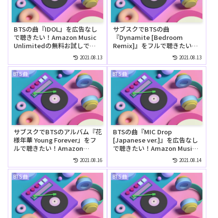
BTSの曲『IDOL』を広告なし
サブスクでBTSの曲
で聴きたい！Amazon Music
『Dynamite [Bedroom
Unlimitedの無料お試しでリ
Remix]』をフルで聴きたい！
ピートして聴ける？
Amazon Music Unlimitedで
2021.08.13
2021.08.13
は無料で聴ける？
BTS 曲
BTS 曲
サブスクでBTSのアルバム『花
BTSの曲『MIC Drop
様年華 Young Forever』をフ
[Japanese ver.]』を広告なし
ルで聴きたい！Amazon
で聴きたい！Amazon Music
Music Unlimitedでは無料で
Unlimitedの無料お試しでリ
2021.08.16
2021.08.14
聴ける？
ピートして聴ける？
BTS 曲
BTS 曲