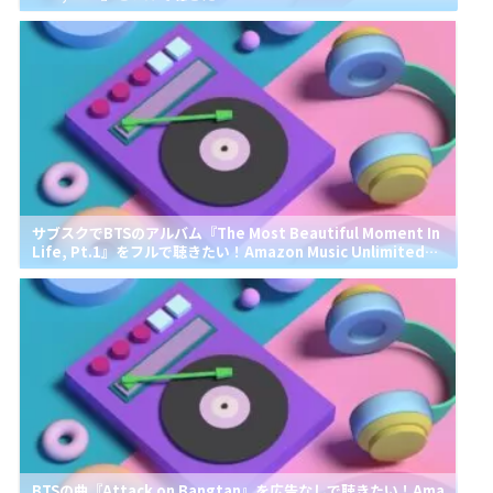
は無料で聴ける？
サブスクでBTSのアルバム『The Most Beautiful Moment In
Life, Pt.1』をフルで聴きたい！Amazon Music Unlimitedで
は無料で聴ける？
BTSの曲『Attack on Bangtan』を広告なしで聴きたい！Ama