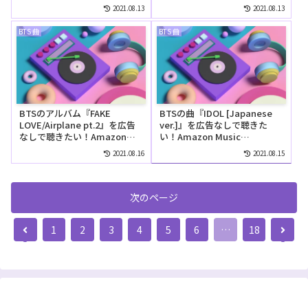
は無料で聴ける？
Unlimitedでは無料で聴け
2021.08.13
2021.08.13
る？
BTS 曲
BTS 曲
BTSのアルバム『FAKE
BTSの曲『IDOL [Japanese
LOVE/Airplane pt.2』を広告
ver.]』を広告なしで聴きた
なしで聴きたい！Amazon
い！Amazon Music
Music Unlimitedの無料お試
Unlimitedの無料お試しでリ
2021.08.16
2021.08.15
しでリピートして聴ける？
ピートして聴ける？
次のページ
前
次
1
2
3
4
5
6
…
18
へ
へ