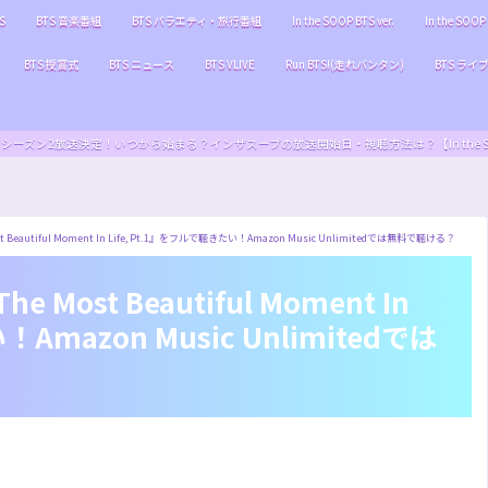
S
BTS 音楽番組
BTS バラエティ・旅行番組
In the SOOP BTS ver.
In the SOOP 
BTS 授賞式
BTS ニュース
BTS VLIVE
Run BTS!(走れバンタン)
BTS ライ
S ver.』シーズン2放送決定！いつから始まる？インザスープの放送開始日・視聴方法は？【In the SOOP BT
eautiful Moment In Life, Pt.1』をフルで聴きたい！Amazon Music Unlimitedでは無料で聴ける？
ost Beautiful Moment In
Amazon Music Unlimitedでは