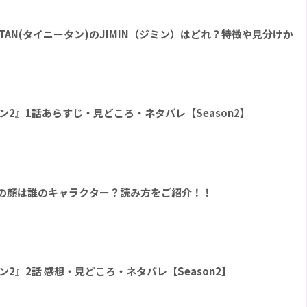
yTAN(タイニータン)のJIMIN（ジミン）はどれ？特徴や見分けか
 シーズン2』1話あらすじ・見どころ・ネタバレ【Season2】
ト形の顔は誰のキャラクター？読み方をご紹介！！
シーズン2』2話 感想・見どころ・ネタバレ【Season2】