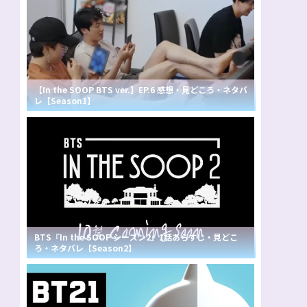
【In the SOOP BTS ver.】EP.6 感想・見どころ・ネタバ
レ【Season1】
BTS『In the SOOP シーズン2』1話あらすじ・見どこ
ろ・ネタバレ【Season2】