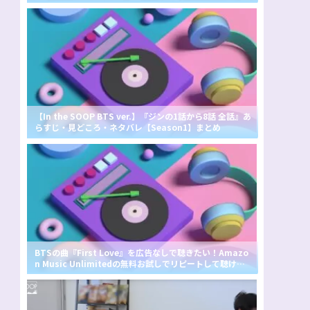
【In the SOOP BTS ver.】『ジンの1話から8話 全話』あ
らすじ・見どころ・ネタバレ【Season1】まとめ
BTSの曲『First Love』を広告なしで聴きたい！Amazo
n Music Unlimitedの無料お試しでリピートして聴け
る？