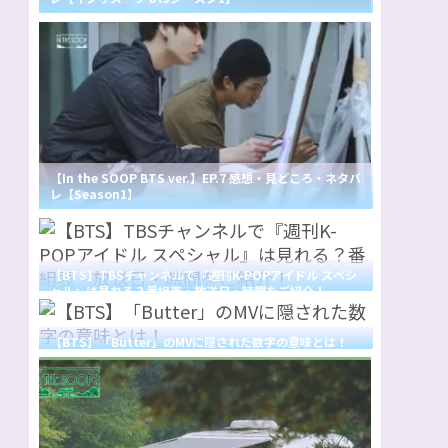
【In the SOOP BTS ver.】EP.7 感想・見どころ・ネタバ
レ【Season1】
【BTS】TBSチャンネルで『週刊K-POPアイドル スペシ
ャル』は見れる？番組表・放送日・時間をご紹介！
【BTS】「Butter」のMVに隠された数字の意味とは！