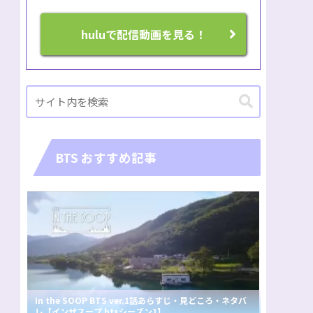
huluで配信動画を見る！
BTS おすすめ記事
In the SOOP BTS ver.1話あらすじ・見どころ・ネタバ
レ【インザスープ btsシーズン1】