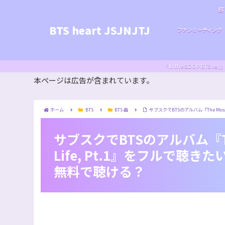
BT
BTS heart JSJNJTJ
ファンミーティング
『In the SOOP BT
本ページは広告が含まれています。
ホーム
BTS
BTS 曲
サブスクでBTSのアルバム『The Most B
サブスクでBTSのアルバム『The M
Life, Pt.1』をフルで聴きたい！
無料で聴ける？