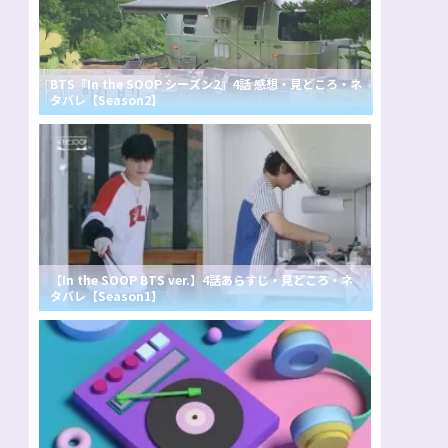
BTS『In the SOOP シーズン2』4話 感想・見どころ・ネ
タバレ【Season2】
【In the SOOP BTS ver.】4話あらすじ・見どころ・ネ
タバレ【Season1】