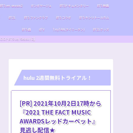
BTS ver. season2
ボンボヤージュ
BTSドキュメンタリー
BTS 映画
ブ
BT21
BTS ファンクラブ
BTS コラボ
BTS キシリトールガム
BTS 曲
dTV
TinyTAN(タイニータン)
BT21グッズ
S ver. Season 2】
hulu 2週間無料トライアル！
[PR] 2021年10月2日17時から
『2021 THE FACT MUSIC
AWARDSレッドカーペット』
見逃し配信★