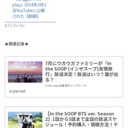
play』2014年3月3
日YouTubeに公開
された【動画】
BTS On Air
★関連記事★
7月にウガウガファミリーが『In
the SOOP (インザスープ)友情旅
行』放送決定！放送はいつ？誰が出
る？
in the soop 友情 旅行,インザスープ,
srpw.net
【In the SOOP BTS ver. Season
2】1話から5話まで全話の放送スケ
ジュール！予約購入・視聴方法！テ