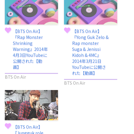
【BTS On Air】
【BTS On Air】
『Rap Monster
『Yong Guk Zelo &
Shrinking
Rap monster
Warning』2014年
Suga & Jenissi
4月3日YouTubeに
Kidoh & 4MC』
公開された【動
2014年3月21日
画】
YouTubeに公開さ
れた【動画】
BTS On Air
BTS On Air
【BTS On Air】
『Jungguk role