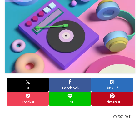
X
Facebook
はてブ
Pocket
LINE
Pinterest
2021.09.11