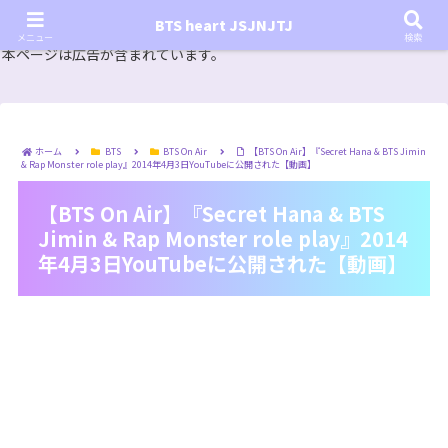
『In the SOOP BTS ver.』シーズン2放送決定！いつから始まる？インザスープの放送開始日・視聴
BTS heart JSJNJTJ
方法は？【In the SOOP BTS ver. Season 2】
メニュー
検索
本ページは広告が含まれています。
ホーム
BTS
BTS On Air
【BTS On Air】『Secret Hana & BTS Jimin
& Rap Monster role play』2014年4月3日YouTubeに公開された【動画】
【BTS On Air】『Secret Hana & BTS
Jimin & Rap Monster role play』2014
年4月3日YouTubeに公開された【動画】