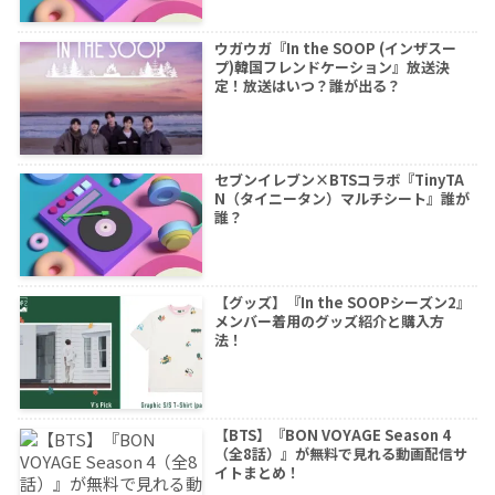
ウガウガ『In the SOOP (インザスー
プ)韓国フレンドケーション』放送決
定！放送はいつ？誰が出る？
セブンイレブン×BTSコラボ『TinyTA
N（タイニータン）マルチシート』誰が
誰？
【グッズ】『In the SOOPシーズン2』
メンバー着用のグッズ紹介と購入方
法！
【BTS】『BON VOYAGE Season 4
（全8話）』が無料で見れる動画配信サ
イトまとめ！