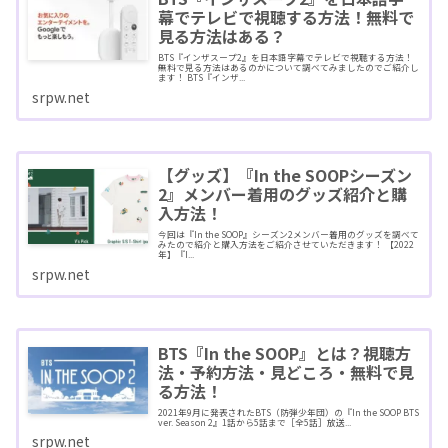
幕でテレビで視聴する方法！無料で
見る方法はある？
BTS『インザスープ2』を日本語字幕でテレビで視聴する方法！
無料で見る方法はあるのかについて調べてみましたのでご紹介し
ます！ BTS『インザ...
srpw.net
【グッズ】『In the SOOPシーズン
2』メンバー着用のグッズ紹介と購
入方法！
今回は『In the SOOP』シーズン2メンバー着用のグッズを調べて
みたので紹介と購入方法をご紹介させていただきます！ 【2022
年】『I...
srpw.net
BTS『In the SOOP』とは？視聴方
法・予約方法・見どころ・無料で見
る方法！
2021年9月に発表されたBTS（防弾少年団）の『In the SOOP BTS
ver. Season 2』1話から5話まで［全5話］放送...
srpw.net