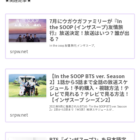
7月にウガウガファミリーが『In
the SOOP (インザスープ)友情旅
行』放送決定！放送はいつ？誰が出
る？
in the soop 友情 旅行,インザスープ,
srpw.net
【In the SOOP BTS ver. Season
2】1話から5話まで全話の放送スケ
ジュール！予約購入・視聴方法！テ
レビで見れる？テレビで見る方法！
【インザスープ シーズン2】
2021年9月に発表されたBTSの『In the SOOP BTS ver. Season
2』1話から5話まで［全5話］放送スケジュールが...
srpw.net
BTS『インザスープ2』を日本語字