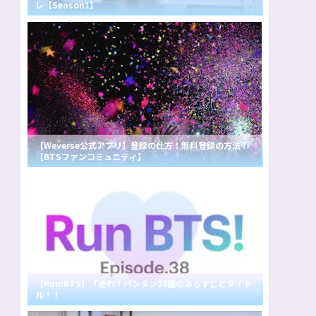
レ【Season1】
【Weverse公式アプリ】登録の仕方！無料登録の方法！
【BTSファンコミュニティ】
【Run!BTS】「走れ！バンタン38話のあらすじとタイト
ル！！