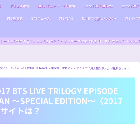
S
BTS 音楽番組
BTS バラエティ・旅行番組
In the SOOP BTS ver.
In the SOOP 
BTS 授賞式
BTS ニュース
BTS VLIVE
Run BTS!(走れバンタン)
BTS ライ
S ver.』シーズン2放送決定！いつから始まる？インザスープの放送開始日・視聴方法は？【In the SOOP BT
ISODE III THE WINGS TOUR IN JAPAN ～SPECIAL EDITION～〈2017年10月大阪公演〉』が見れるサイト
TS LIVE TRILOGY EPISODE
APAN ～SPECIAL EDITION～〈2017
るサイトは？