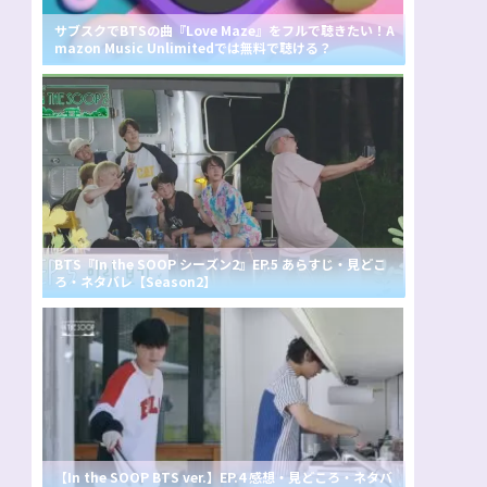
サブスクでBTSの曲『Love Maze』をフルで聴きたい！A
mazon Music Unlimitedでは無料で聴ける？
BTS『In the SOOP シーズン2』EP.5 あらすじ・見どこ
ろ・ネタバレ【Season2】
【In the SOOP BTS ver.】EP.4 感想・見どころ・ネタバ