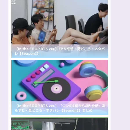
【In the SOOP BTS ver.】EP.6 感想・見どころ・ネタバ
レ【Season1】
【In the SOOP BTS ver.】『ジンの1話から8話 全話』あ
らすじ・見どころ・ネタバレ【Season1】まとめ