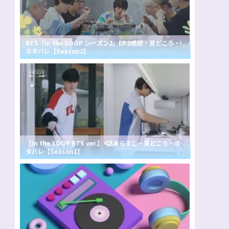
BTS『In the SOOP シーズン2』EP.3感想・見どころ・
ネタバレ【Season2】
【In the SOOP BTS ver.】4話あらすじ・見どころ・ネ
タバレ【Season1】