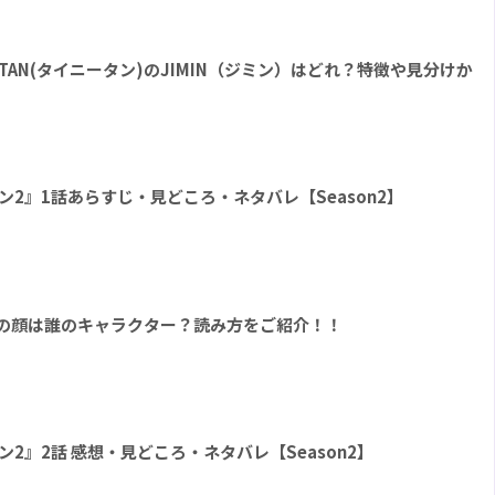
yTAN(タイニータン)のJIMIN（ジミン）はどれ？特徴や見分けか
 シーズン2』1話あらすじ・見どころ・ネタバレ【Season2】
ト形の顔は誰のキャラクター？読み方をご紹介！！
シーズン2』2話 感想・見どころ・ネタバレ【Season2】