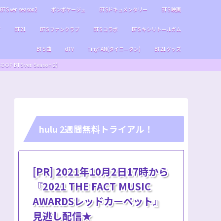
BTS ver. season2
ボンボヤージュ
BTSドキュメンタリー
BTS 映画
ブ
BT21
BTS ファンクラブ
BTS コラボ
BTS キシリトールガム
BTS 曲
dTV
TinyTAN(タイニータン)
BT21グッズ
S ver. Season 2】
hulu 2週間無料トライアル！
[PR] 2021年10月2日17時から
『2021 THE FACT MUSIC
AWARDSレッドカーペット』
見逃し配信★