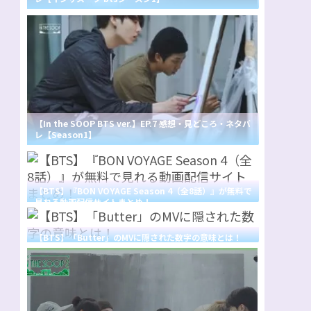
【In the SOOP BTS ver.】EP.7 感想・見どころ・ネタバ
レ【Season1】
【BTS】『BON VOYAGE Season 4（全8話）』が無料で
見れる動画配信サイトまとめ！
【BTS】「Butter」のMVに隠された数字の意味とは！