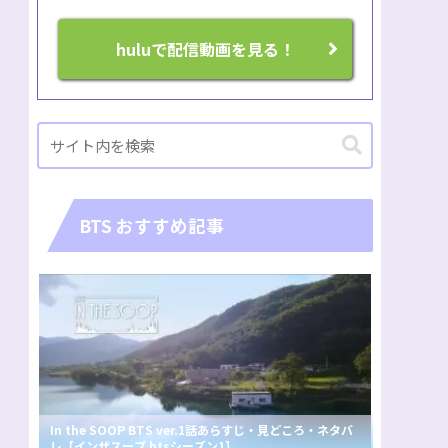
huluで配信動画を見る！
BTS おすすめ記事
In the SOOP BTS ver.1話あらすじ・見どころ・ネタバ
レ【インザスープ btsシーズン1】