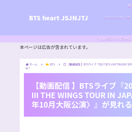
BT
BTS heart JSJNJTJ
ファンミーティング
『In the SOOP BT
本ページは広告が含まれています。
ホーム
BTS
【動画配信 】BTSライブ『2017 BTS LIVE TRILOGY EP
は？
【動画配信 】BTSライブ『2017 B
III THE WINGS TOUR IN J
年10月大阪公演〉』が見れ