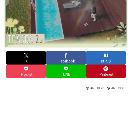
X
Facebook
はてブ
Pocket
LINE
Pinterest
2021.10.22
2021.10.28