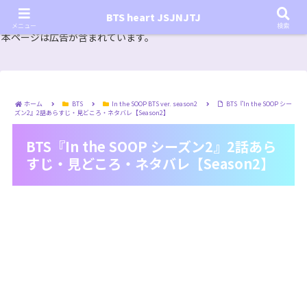
『In the SOOP BTS ver.』シーズン2放送決定！いつから始まる？インザスープの放送開始日・視聴
BTS heart JSJNJTJ
方法は？【In the SOOP BTS ver. Season 2】
メニュー
検索
本ページは広告が含まれています。
ホーム
BTS
In the SOOP BTS ver. season2
BTS『In the SOOP シー
ズン2』2話あらすじ・見どころ・ネタバレ【Season2】
BTS『In the SOOP シーズン2』2話あら
すじ・見どころ・ネタバレ【Season2】