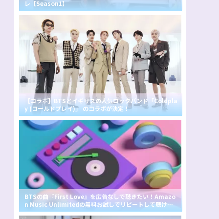
レ【Season1】
【コラボ】BTSとイギリスの人気ロックバンド「Coldpla
y (コールドプレイ)」 のコラボが決定！
BTSの曲『First Love』を広告なしで聴きたい！Amazo
n Music Unlimitedの無料お試しでリピートして聴け
る？