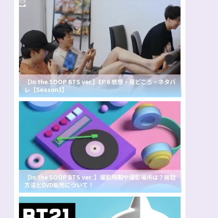
【In the SOOP BTS ver.】EP.6 感想・見どころ・ネタバ
レ【Season1】
【In the SOOP BTS ver. 】撮影時期や撮影場所は？視聴
方法とDVD販売について！