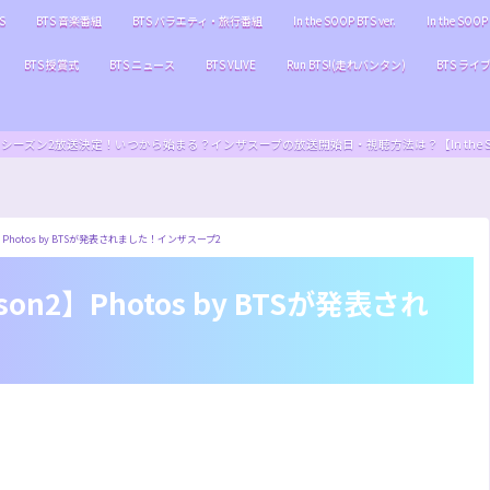
S
BTS 音楽番組
BTS バラエティ・旅行番組
In the SOOP BTS ver.
In the SOOP 
BTS 授賞式
BTS ニュース
BTS VLIVE
Run BTS!(走れバンタン)
BTS ライ
S ver.』シーズン2放送決定！いつから始まる？インザスープの放送開始日・視聴方法は？【In the SOOP BT
ason2】Photos by BTSが発表されました！インザスープ2
Season2】Photos by BTSが発表され