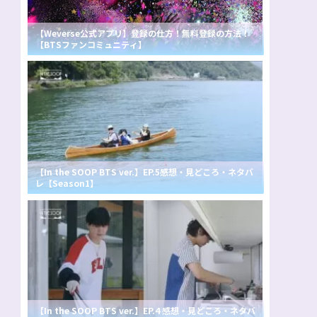
【Weverse公式アプリ】登録の仕方！無料登録の方法！
【BTSファンコミュニティ】
【In the SOOP BTS ver.】EP.5感想・見どころ・ネタバ
レ【Season1】
【In the SOOP BTS ver.】EP.4 感想・見どころ・ネタバ