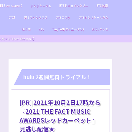
BTS ver. season2
ボンボヤージュ
BTSドキュメンタリー
BTS 映画
ブ
BT21
BTS ファンクラブ
BTS コラボ
BTS キシリトールガム
BTS 曲
dTV
TinyTAN(タイニータン)
BT21グッズ
S ver. Season 2】
hulu 2週間無料トライアル！
[PR] 2021年10月2日17時から
『2021 THE FACT MUSIC
AWARDSレッドカーペット』
見逃し配信★