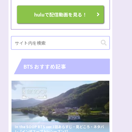
huluで配信動画を見る！
BTS おすすめ記事
In the SOOP BTS ver.1話あらすじ・見どころ・ネタバ
レ【インザスープ btsシーズン1】