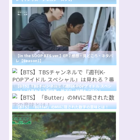
【In the SOOP BTS ver.】EP.7 感想・見どころ・ネタバ
レ【Season1】
【BTS】TBSチャンネルで『週刊K-POPアイドル スペシ
ャル』は見れる？番組表・放送日・時間をご紹介！
【BTS】「Butter」のMVに隠された数字の意味とは！