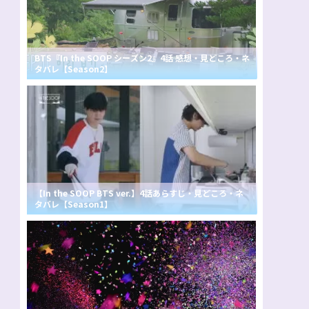
BTS『In the SOOP シーズン2』4話 感想・見どころ・ネ
タバレ【Season2】
【In the SOOP BTS ver.】4話あらすじ・見どころ・ネ
タバレ【Season1】