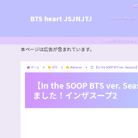
BT
BTS heart JSJNJTJ
ファンミーティング
『In the SOOP BT
本ページは広告が含まれています。
ホーム
BTS
Weverse
【In the SOOP BTS ver. Se
【In the SOOP BTS ver. 
ました！インザスープ2