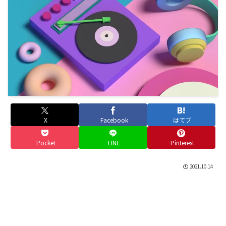
X
Facebook
はてブ
Pocket
LINE
Pinterest
2021.10.14