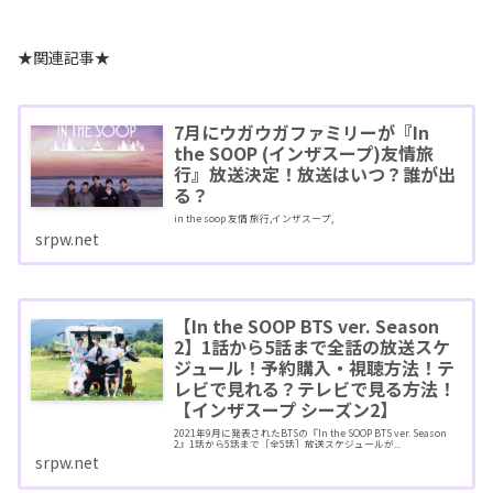
★関連記事★
7月にウガウガファミリーが『In
the SOOP (インザスープ)友情旅
行』放送決定！放送はいつ？誰が出
る？
in the soop 友情 旅行,インザスープ,
srpw.net
【In the SOOP BTS ver. Season
2】1話から5話まで全話の放送スケ
ジュール！予約購入・視聴方法！テ
レビで見れる？テレビで見る方法！
【インザスープ シーズン2】
2021年9月に発表されたBTSの『In the SOOP BTS ver. Season
2』1話から5話まで［全5話］放送スケジュールが...
srpw.net