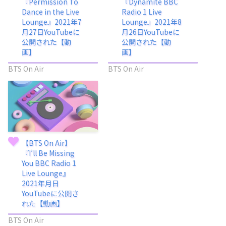
『Permission To
『Dynamite BBC
Dance in the Live
Radio 1 Live
Lounge』2021年7
Lounge』2021年8
月27日YouTubeに
月26日YouTubeに
公開された【動
公開された【動
画】
画】
BTS On Air
BTS On Air
【BTS On Air】
『I’ll Be Missing
You BBC Radio 1
Live Lounge』
2021年月日
YouTubeに公開さ
れた【動画】
BTS On Air