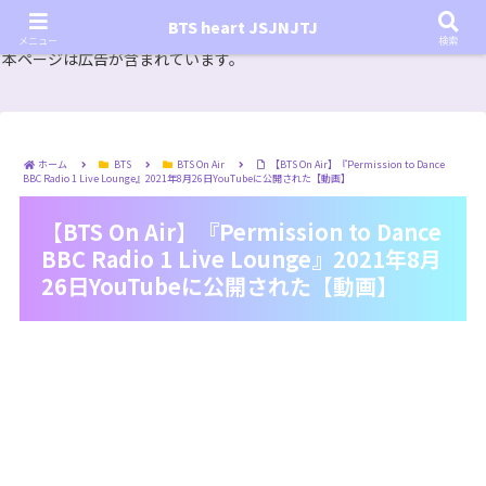
『In the SOOP BTS ver.』シーズン2放送決定！いつから始まる？インザスープの放送開始日・視聴
BTS heart JSJNJTJ
方法は？【In the SOOP BTS ver. Season 2】
メニュー
検索
本ページは広告が含まれています。
ホーム
BTS
BTS On Air
【BTS On Air】『Permission to Dance
BBC Radio 1 Live Lounge』2021年8月26日YouTubeに公開された【動画】
【BTS On Air】『Permission to Dance
BBC Radio 1 Live Lounge』2021年8月
26日YouTubeに公開された【動画】