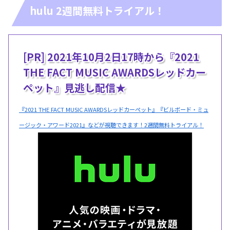
hulu 2週間無料トライアル！
[PR] 2021年10月2日17時から『2021
THE FACT MUSIC AWARDSレッドカー
ペット』見逃し配信★
『2021 THE FACT MUSIC AWARDSレッドカーペット』『ビルボード・ミュ
ージック・アワード2021』などが視聴できます！2週間無料トライアル！