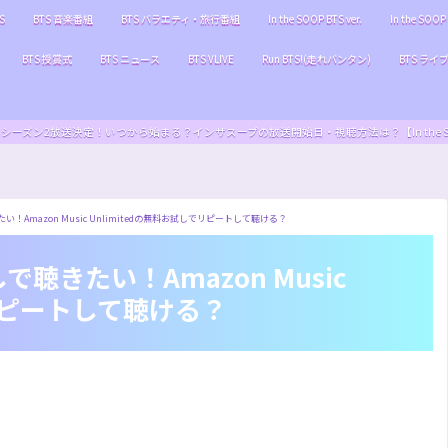
S
BTS 音楽番組
BTS バラエティ・旅行番組
In the SOOP BTS ver.
In the SOOP 
BTS 授賞式
BTS ニュース
BTS VLIVE
Run BTS!(走れバンタン)
BTS ライ
S ver.』シーズン2放送決定！いつから始まる？インザスープの放送開始日・視聴方法は？【In the SOOP BT
たい！Amazon Music Unlimitedの無料お試しでリピートして聴ける？
しで聴きたい！Amazon Music
でリピートして聴ける？