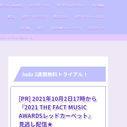
BTS ver. season2
ボンボヤージュ
BTSドキュメンタリー
BTS 映画
ブ
BT21
BTS ファンクラブ
BTS コラボ
BTS キシリトールガム
BTS 曲
dTV
TinyTAN(タイニータン)
BT21グッズ
S ver. Season 2】
hulu 2週間無料トライアル！
[PR] 2021年10月2日17時から
『2021 THE FACT MUSIC
AWARDSレッドカーペット』
見逃し配信★