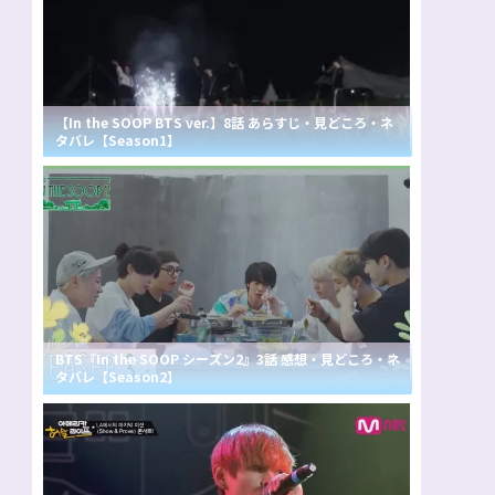
【In the SOOP BTS ver.】8話 あらすじ・見どころ・ネ
タバレ【Season1】
BTS『In the SOOP シーズン2』3話 感想・見どころ・ネ
タバレ【Season2】