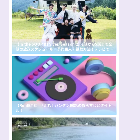
【In the SOOP BTS ver. Season 2】1話から5話まで全
話の放送スケジュール！予約購入・視聴方法！テレビで見
れる？テレビで見る方法！【インザスープ シーズン2】
【Run!BTS】「走れ！バンタン90話のあらすじとタイト
ル！！