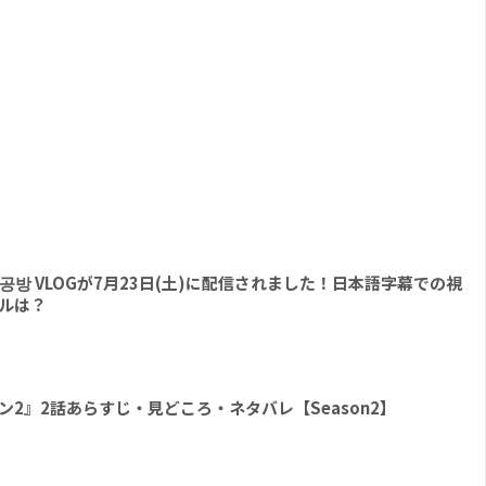
 l 팔찌공방 VLOGが7月23日(土)に配信されました！日本語字幕での視
ルは？
 シーズン2』2話あらすじ・見どころ・ネタバレ【Season2】