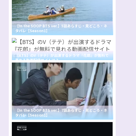
【In the SOOP BTS ver.】5話あらすじ・見どころ・ネ
タバレ【Season1】
【BTS】のV（テテ）が出演するドラマ『花郎』が無料で
見れる動画配信サイトは？
【In the SOOP BTS ver.】7話あらすじ・見どころ・ネ
タバレ【Season1】