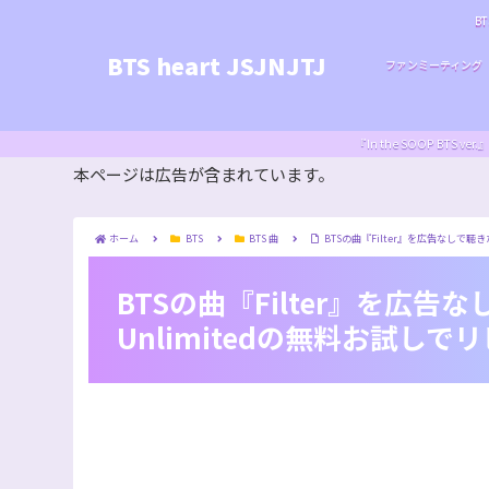
BT
BTS heart JSJNJTJ
ファンミーティング
『In the SOOP BT
本ページは広告が含まれています。
ホーム
BTS
BTS 曲
BTSの曲『Filter』を広告なしで聴き
BTSの曲『Filter』を広告な
Unlimitedの無料お試し