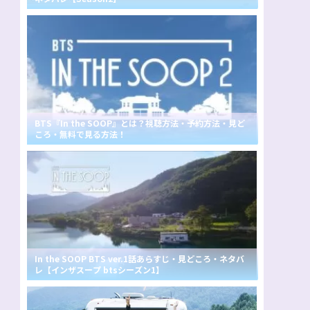
BTS『In the SOOP』とは？視聴方法・予約方法・見ど
ころ・無料で見る方法！
In the SOOP BTS ver.1話あらすじ・見どころ・ネタバ
レ【インザスープ btsシーズン1】