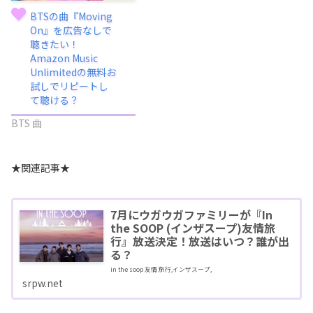
BTSの曲『Moving
On』を広告なしで
聴きたい！
Amazon Music
Unlimitedの無料お
試しでリピートし
て聴ける？
BTS 曲
★関連記事★
7月にウガウガファミリーが『In
the SOOP (インザスープ)友情旅
行』放送決定！放送はいつ？誰が出
る？
in the soop 友情 旅行,インザスープ,
srpw.net