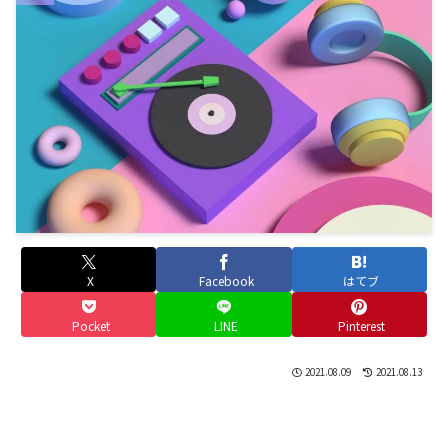
X
Facebook
はてブ
Pocket
LINE
Pinterest
2021.08.09
2021.08.13