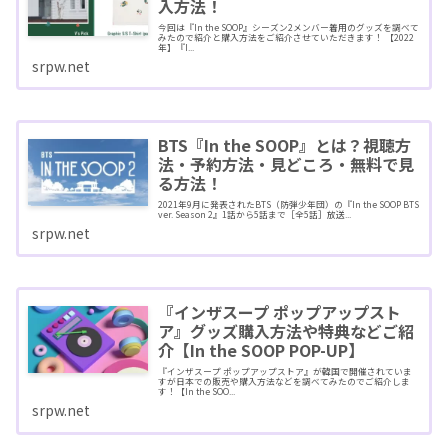
入方法！
今回は『In the SOOP』シーズン2メンバー着用のグッズを調べて
みたので紹介と購入方法をご紹介させていただきます！ 【2022
年】『I...
srpw.net
BTS『In the SOOP』とは？視聴方
法・予約方法・見どころ・無料で見
る方法！
2021年9月に発表されたBTS（防弾少年団）の『In the SOOP BTS
ver. Season 2』1話から5話まで［全5話］放送...
srpw.net
『インザスープ ポップアップスト
ア』グッズ購入方法や特典などご紹
介【In the SOOP POP-UP】
『インザスープ ポップアップストア』が韓国で開催されていま
すが日本での販売や購入方法などを調べてみたのでご紹介しま
す！【In the SOO...
srpw.net