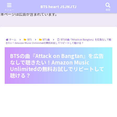
『In the SOOP BTS ver.』シーズン2放送決定！いつから始まる？インザスープの放送開始日・視聴
BTS heart JSJNJTJ
方法は？【In the SOOP BTS ver. Season 2】
メニュー
検索
本ページは広告が含まれています。
ホーム
BTS
BTS 曲
BTSの曲『Attack on Bangtan』を広告なしで聴
きたい！Amazon Music Unlimitedの無料お試しでリピートして聴ける？
BTSの曲『Attack on Bangtan』を広告
なしで聴きたい！Amazon Music
Unlimitedの無料お試しでリピートして
聴ける？