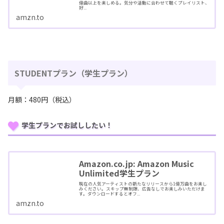
億曲以上を楽しめる。気分や活動に合わせて聴くプレイリスト、
好...
amzn.to
STUDENTプラン（学生プラン）
月額：480円（税込）
学生プランでお試ししたい！
Amazon.co.jp: Amazon Music
Unlimited学生プラン
現在の人気アーティストの新たなリリースから1億万曲をお楽し
みください。スキップ無制限、広告なしでお楽しみいただけま
す。ダウンロードするとオフ...
amzn.to