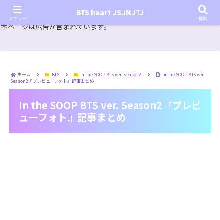
『In the SOOP BTS ver.』シーズン2放送決定！いつから始まる？インザスープの放送開始日・視聴
BTS heart JSJNJTJ
方法は？【In the SOOP BTS ver. Season 2】
メニュー
検索
本ページは広告が含まれています。
ホーム
BTS
In the SOOP BTS ver. season2
In the SOOP BTS ver.
Season2『プレビューフォト』記事まとめ
In the SOOP BTS ver. Season2『プレビ
ューフォト』記事まとめ