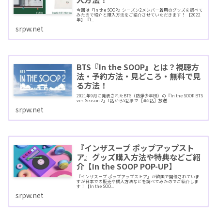
今回は『In the SOOP』シーズン2メンバー着用のグッズを調べて
みたので紹介と購入方法をご紹介させていただきます！ 【2022
年】『I...
srpw.net
BTS『In the SOOP』とは？視聴方
法・予約方法・見どころ・無料で見
る方法！
2021年9月に発表されたBTS（防弾少年団）の『In the SOOP BTS
ver. Season 2』1話から5話まで［全5話］放送...
srpw.net
『インザスープ ポップアップスト
ア』グッズ購入方法や特典などご紹
介【In the SOOP POP-UP】
『インザスープ ポップアップストア』が韓国で開催されていま
すが日本での販売や購入方法などを調べてみたのでご紹介しま
す！【In the SOO...
srpw.net