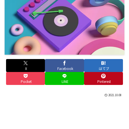
X
Facebook
はてブ
Pocket
LINE
Pinterest
2021.10.08