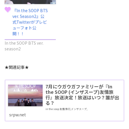
『In the SOOP BTS
ver. Season2』公
式Twitterがプレビ
ューフォト公
開！！
In the SOOP BTS ver.
season2
★関連記事★
7月にウガウガファミリーが『In
the SOOP (インザスープ)友情旅
行』放送決定！放送はいつ？誰が出
る？
in the soop 友情 旅行,インザスープ,
srpw.net