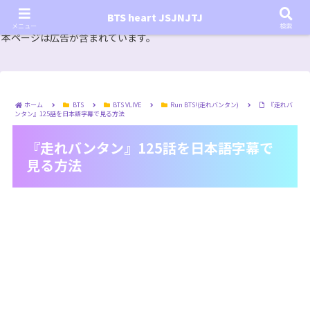
『In the SOOP BTS ver.』シーズン2放送決定！いつから始まる？インザスープの放送開始日・視聴
BTS heart JSJNJTJ
方法は？【In the SOOP BTS ver. Season 2】
メニュー
検索
本ページは広告が含まれています。
ホーム
BTS
BTS VLIVE
Run BTS!(走れバンタン)
『走れバ
ンタン』125話を日本語字幕で見る方法
『走れバンタン』125話を日本語字幕で
見る方法