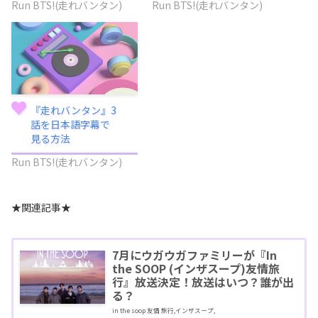
Run BTS!(走れバンタン)
Run BTS!(走れバンタン)
『走れバンタン』3
話を日本語字幕で
見る方法
Run BTS!(走れバンタン)
★関連記事★
7月にウガウガファミリーが『In
the SOOP (インザスープ)友情旅
行』放送決定！放送はいつ？誰が出
る？
in the soop 友情 旅行,インザスープ,