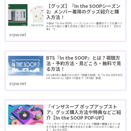
【グッズ】『In the SOOPシーズン
2』メンバー着用のグッズ紹介と購
入方法！
今回は『In the SOOP』シーズン2メンバー着用のグッズを調べて
みたので紹介と購入方法をご紹介させていただきます！ 【2022
年】『I...
srpw.net
BTS『In the SOOP』とは？視聴方
法・予約方法・見どころ・無料で見
る方法！
2021年9月に発表されたBTS（防弾少年団）の『In the SOOP BTS
ver. Season 2』1話から5話まで［全5話］放送...
srpw.net
『インザスープ ポップアップスト
ア』グッズ購入方法や特典などご紹
介【In the SOOP POP-UP】
『インザスープ ポップアップストア』が韓国で開催されていま
すが日本での販売や購入方法などを調べてみたのでご紹介しま
す！【In the SOO...