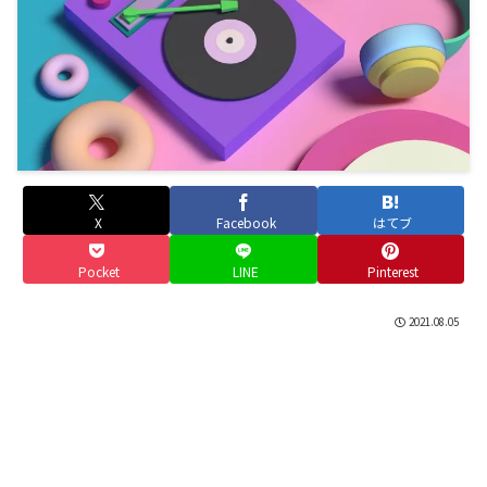
X
Facebook
はてブ
Pocket
LINE
Pinterest
2021.08.05