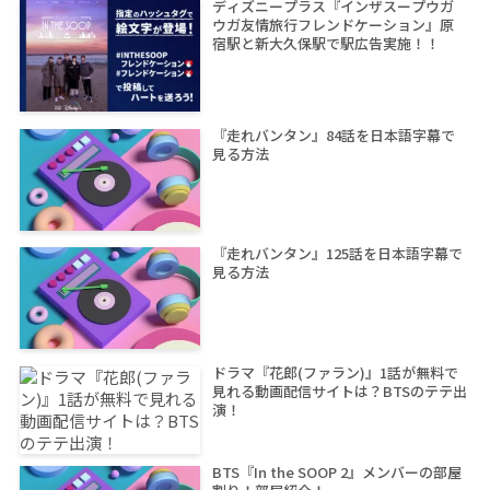
ディズニープラス『インザスープウガ
ウガ友情旅行フレンドケーション』原
宿駅と新大久保駅で駅広告実施！！
『走れバンタン』84話を日本語字幕で
見る方法
『走れバンタン』125話を日本語字幕で
見る方法
ドラマ『花郎(ファラン)』1話が無料で
見れる動画配信サイトは？BTSのテテ出
演！
BTS『In the SOOP 2』メンバーの部屋