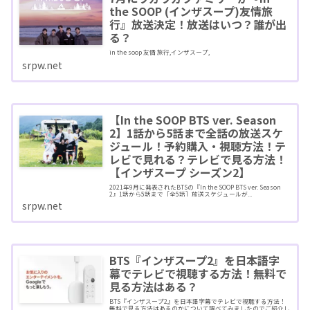
the SOOP (インザスープ)友情旅
行』放送決定！放送はいつ？誰が出
る？
in the soop 友情 旅行,インザスープ,
srpw.net
【In the SOOP BTS ver. Season
2】1話から5話まで全話の放送スケ
ジュール！予約購入・視聴方法！テ
レビで見れる？テレビで見る方法！
【インザスープ シーズン2】
2021年9月に発表されたBTSの『In the SOOP BTS ver. Season
2』1話から5話まで［全5話］放送スケジュールが...
srpw.net
BTS『インザスープ2』を日本語字
幕でテレビで視聴する方法！無料で
見る方法はある？
BTS『インザスープ2』を日本語字幕でテレビで視聴する方法！
無料で見る方法はあるのかについて調べてみましたのでご紹介し