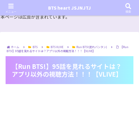
『In the SOOP BTS ver.』シーズン2放送決定！いつから始まる？インザスープの放送開始日・視聴
BTS heart JSJNJTJ
方法は？【In the SOOP BTS ver. Season 2】
メニュー
検索
本ページは広告が含まれています。
ホーム
BTS
BTS VLIVE
Run BTS!(走れバンタン)
【Run
BTS!】95話を見れるサイトは？アプリ以外の視聴方法！！！【VLIVE】
【Run BTS!】95話を見れるサイトは？
アプリ以外の視聴方法！！！【VLIVE】