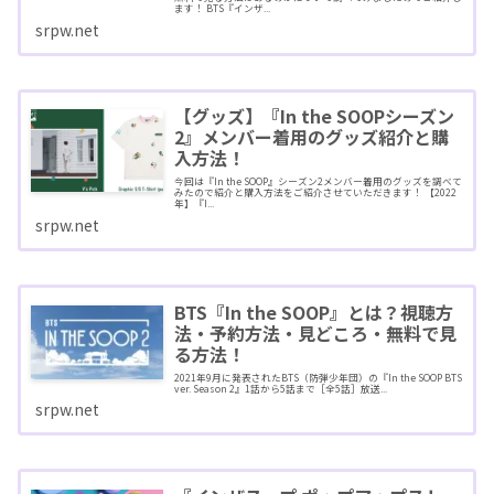
ます！ BTS『インザ...
srpw.net
【グッズ】『In the SOOPシーズン
2』メンバー着用のグッズ紹介と購
入方法！
今回は『In the SOOP』シーズン2メンバー着用のグッズを調べて
みたので紹介と購入方法をご紹介させていただきます！ 【2022
年】『I...
srpw.net
BTS『In the SOOP』とは？視聴方
法・予約方法・見どころ・無料で見
る方法！
2021年9月に発表されたBTS（防弾少年団）の『In the SOOP BTS
ver. Season 2』1話から5話まで［全5話］放送...
srpw.net