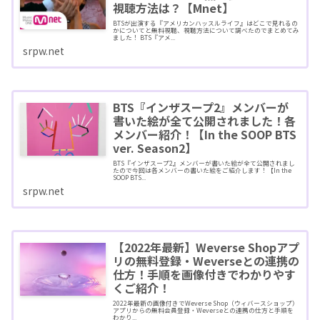
視聴方法は？【Mnet】
BTSが出演する『アメリカンハッスルライフ』はどこで見れるの
かについてと無料視聴、視聴方法について調べたのでまとめてみ
ました！ BTS『アメ...
srpw.net
BTS『インザスープ2』メンバーが
書いた絵が全て公開されました！各
メンバー紹介！【In the SOOP BTS
ver. Season2】
BTS『インザスープ2』メンバーが書いた絵が全て公開されまし
たので今回は各メンバーの書いた絵をご紹介します！【In the
SOOP BTS...
srpw.net
【2022年最新】Weverse Shopアプ
リの無料登録・Weverseとの連携の
仕方！手順を画像付きでわかりやす
くご紹介！
2022年最新の画像付きでWeverse Shop（ウィバースショップ）
アプリからの無料会員登録・Weverseとの連携の仕方と手順を
わかり...