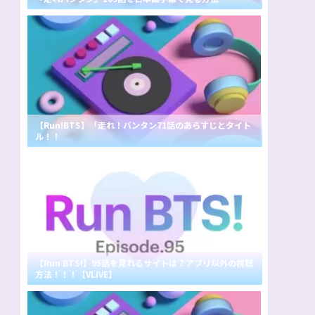
【Run!BTS】「走れ！バンタン71話のあらすじとタイト
ル！！
【Run BTS!】95話を見れるサイトは？アプリ以外の視聴
方法！！！【VLIVE】