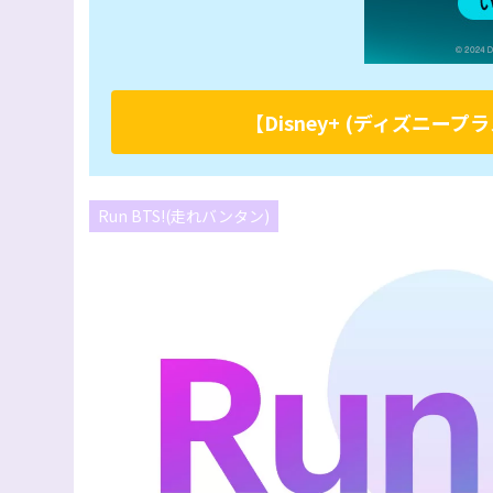
【Disney+ (ディズニ
Run BTS!(走れバンタン)