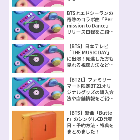
BTSとエドシーランの
奇跡のコラボ曲「Per
mission to Dance」
リリース日程をご紹
介！
【BTS】日本テレビ
「THE MUSIC DAY」
に出演！見逃した方も
見れる視聴方法などを
ご紹介！
【BT21】ファミリー
マート限定BT21オリ
ジナルグッズの購入方
法や店舗情報をご紹
介！
【BTS】新曲「Butte
r」のシングルCD発売
日・予約方法・特典を
まとめました！