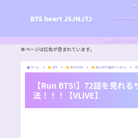
BT
BTS heart JSJNJTJ
ファンミーティング
『In the SOOP BT
本ページは広告が含まれています。
ホーム
BTS
BTS VLIVE
Run BTS!(走れバンタン)
【Run BTS!】72話を見
法！！！【VLIVE】