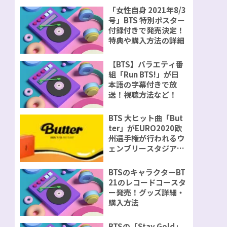
「女性自身 2021年8/3
号」BTS 特別ポスター
付録付きで発売決定！
特典や購入方法の詳細
【BTS】バラエティ番
組「Run BTS!」が日
本語の字幕付きで放
送！視聴方法など！
BTS 大ヒット曲「But
ter」がEURO2020欧
州選手権が行われるウ
ェンブリースタジアム
で演奏が決定！
BTSのキャラクターBT
21のレコードコースタ
ー発売！グッズ詳細・
購入方法
BTSの「Stay Gold」