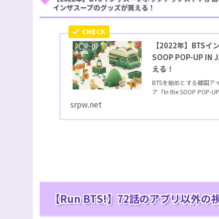
インザスープのグッズが買える！
【2022年】BTS
SOOP POP-UP
える！
BTSを始めとする韓国
ア『In the SOOP POP-UP I
srpw.net
【Run BTS!】72話のアプリ以外