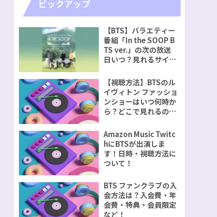
ピックアップ
【BTS】バラエティー
番組「In the SOOP B
TS ver.」の次の放送
日いつ？見れるサイト
視聴方法をご紹介！
【視聴方法】BTSのル
イヴィトン ファッショ
ンショーはいつ何時か
ら？どこで見れるの？
無料で見れるのか？
Amazon Music Twitc
hにBTSが出演しま
す！日時・視聴方法に
ついて！
BTS ファンクラブの入
会方法は？入会費・年
会費・特典・会員限定
など！