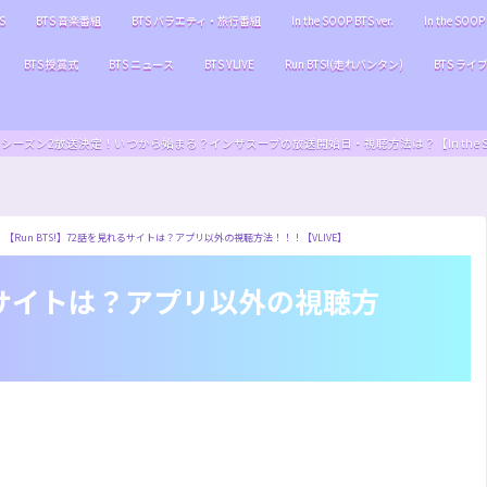
S
BTS 音楽番組
BTS バラエティ・旅行番組
In the SOOP BTS ver.
In the SOOP 
BTS 授賞式
BTS ニュース
BTS VLIVE
Run BTS!(走れバンタン)
BTS ライ
S ver.』シーズン2放送決定！いつから始まる？インザスープの放送開始日・視聴方法は？【In the SOOP BT
【Run BTS!】72話を見れるサイトは？アプリ以外の視聴方法！！！【VLIVE】
れるサイトは？アプリ以外の視聴方