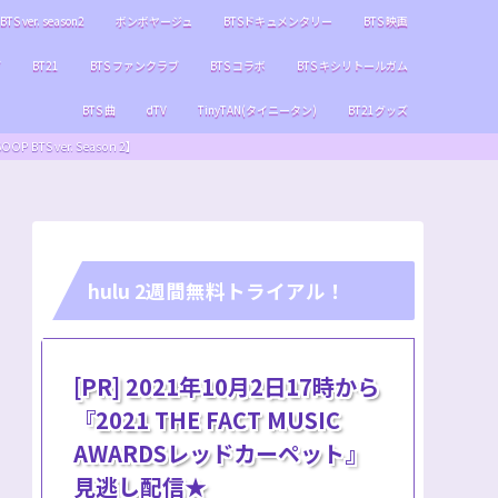
BTS ver. season2
ボンボヤージュ
BTSドキュメンタリー
BTS 映画
ブ
BT21
BTS ファンクラブ
BTS コラボ
BTS キシリトールガム
BTS 曲
dTV
TinyTAN(タイニータン)
BT21グッズ
S ver. Season 2】
hulu 2週間無料トライアル！
[PR] 2021年10月2日17時から
『2021 THE FACT MUSIC
AWARDSレッドカーペット』
見逃し配信★