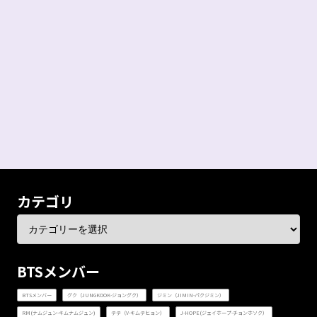
カテゴリ
BTSメンバー
BTSメンバー
グク（JUNGKOOK-ジョングク）
ジミン（JIMIN-パクジミン）
RM(ナムジュン-キムナムジュン)
テテ（V-キムテヒョン）
J-HOPE(ジェイホープ-チョンホソク）