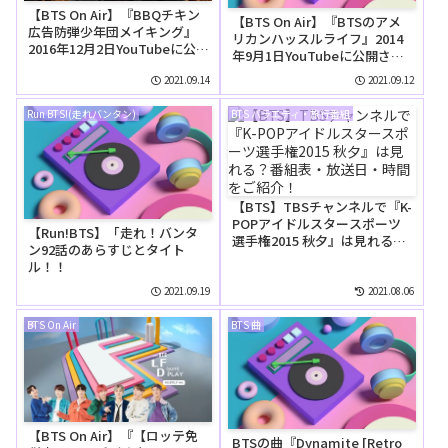
【BTS On Air】『BBQチキン
【BTS On Air】『BTSのアメ
広告防弾少年団メイキング』
リカンハッスルライフ』2014
2016年12月2日YouTubeに公開
年9月1日YouTubeに公開され
された【動画】
た【動画】
2021.09.14
2021.09.12
Run BTS!(走れバンタン)
BTS バラエティ・旅行番組
【BTS】TBSチャンネルで『K-
POPアイドルスタースポーツ
【Run!BTS】「走れ！バンタ
選手権2015 秋夕』は見れる？
ン92話のあらすじとタイト
番組表・放送日・時間をご紹
ル！！
介！
2021.09.19
2021.08.06
BTS On Air
BTS 曲
【BTS On Air】『【ロッテ免
BTSの曲『Dynamite [Retro