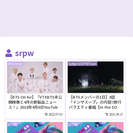
srpw
BTS On Air
In the SOOP BTS ver.
【BTS On Air】『VTXBTS未公
【BTSメンバーの1日】8話
開映像と4月の新製品ニュー
「インザスープ」の内容‼旅行
ス！』2018年4月6日YouTube
バラエティ番組【In the SOOP
に公開された【動画】
BTS ver.】
2022.07.03
2021.09.27
BTS 曲
BTS 曲