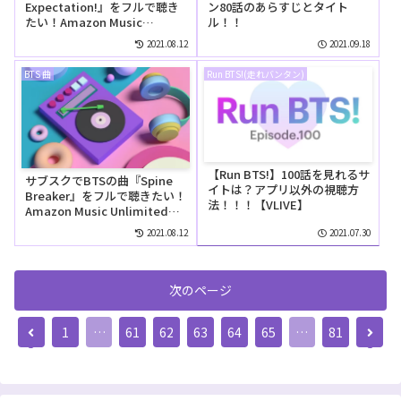
Expectation!』をフルで聴き
ン80話のあらすじとタイト
たい！Amazon Music
ル！！
Unlimitedでは無料で聴け
2021.08.12
2021.09.18
る？
BTS 曲
Run BTS!(走れバンタン)
【Run BTS!】100話を見れるサ
サブスクでBTSの曲『Spine
イトは？アプリ以外の視聴方
Breaker』をフルで聴きたい！
法！！！【VLIVE】
Amazon Music Unlimitedで
は無料で聴ける？
2021.08.12
2021.07.30
次のページ
前
次
1
…
61
62
63
64
65
…
81
へ
へ