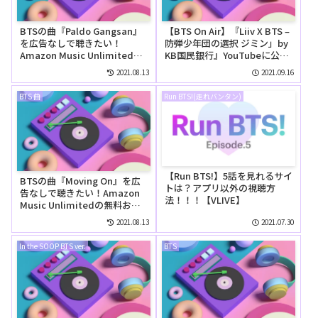
BTSの曲『Paldo Gangsan』
【BTS On Air】『Liiv X BTS –
を広告なしで聴きたい！
防弾少年団の選択 ジミン」by
Amazon Music Unlimitedの
KB国民銀行』YouTubeに公開
無料お試しでリピートして聴
された【動画】
2021.08.13
2021.09.16
ける？
BTS 曲
Run BTS!(走れバンタン)
【Run BTS!】5話を見れるサイ
BTSの曲『Moving On』を広
トは？アプリ以外の視聴方
告なしで聴きたい！Amazon
法！！！【VLIVE】
Music Unlimitedの無料お試
しでリピートして聴ける？
2021.08.13
2021.07.30
In the SOOP BTS ver.
BTS