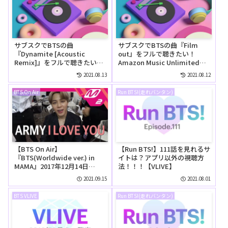
サブスクでBTSの曲
サブスクでBTSの曲『Film
『Dynamite [Acoustic
out』をフルで聴きたい！
Remix]』をフルで聴きたい！
Amazon Music Unlimitedで
Amazon Music Unlimitedで
は無料で聴ける？
2021.08.13
2021.08.12
は無料で聴ける？
BTS On Air
Run BTS!(走れバンタン)
【BTS On Air】
【Run BTS!】111話を見れるサ
『BTS(Worldwide ver.) in
イトは？アプリ以外の視聴方
MAMA』2017年12月14日
法！！！【VLIVE】
YouTubeに公開された【動
2021.09.15
2021.08.01
画】
BTS VLIVE
Run BTS!(走れバンタン)