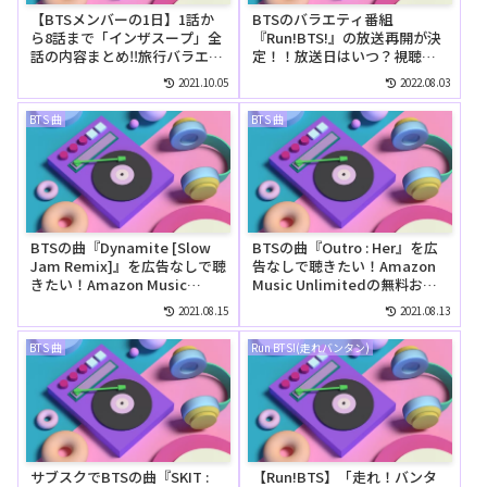
【BTSメンバーの1日】1話か
BTSのバラエティ番組
ら8話まで「インザスープ」全
『Run!BTS!』の放送再開が決
話の内容まとめ‼旅行バラエテ
定！！放送日はいつ？視聴方
ィ番組【In the SOOP BTS
法は？
2021.10.05
2022.08.03
ver.】
BTS 曲
BTS 曲
BTSの曲『Dynamite [Slow
BTSの曲『Outro : Her』を広
Jam Remix]』を広告なしで聴
告なしで聴きたい！Amazon
きたい！Amazon Music
Music Unlimitedの無料お試
Unlimitedの無料お試しでリ
しでリピートして聴ける？
2021.08.15
2021.08.13
ピートして聴ける？
BTS 曲
Run BTS!(走れバンタン)
サブスクでBTSの曲『SKIT :
【Run!BTS】「走れ！バンタ