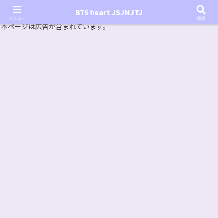
『In the SOOP BTS ver.』シーズン2放送決定！いつから始まる？インザスープの放送開始日・視聴
BTS heart JSJNJTJ
方法は？【In the SOOP BTS ver. Season 2】
メニュー
検索
本ページは広告が含まれています。