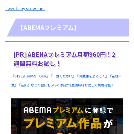
Tweets by srpw_net
【ABEMAプレミアム】
[PR] ABENAプレミアム月額960円！2
週間無料お試し！
『BTS 1st JAPAN TOUR』『一食ください』『冷蔵庫をよろしく』『花様年
華』『花郎』などの他にもBTSの作品が2週間無料お試しで視聴可能！