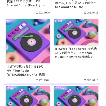
税店 BTSのビデオㅣLDF
Remix]』を広告なしで聴きた
Special Clips（F.ver）』
い！Amazon Music
YouTubeに公開された【動
Unlimitedの無料お試しでリ
画】
2021.09.16
2021.08.15
ピートして聴ける？
dTV
BTS 曲
BTSの曲『Look here』を広告
なしで聴きたい！Amazon
Music Unlimitedの無料お試
しでリピートして聴ける？
【dTVで見れる？】BTSの
MV『Top Again
(BTS)AUDREY NUNA』視聴方
法！！！
2021.09.01
2021.08.13
BTS 曲
BTS On Air