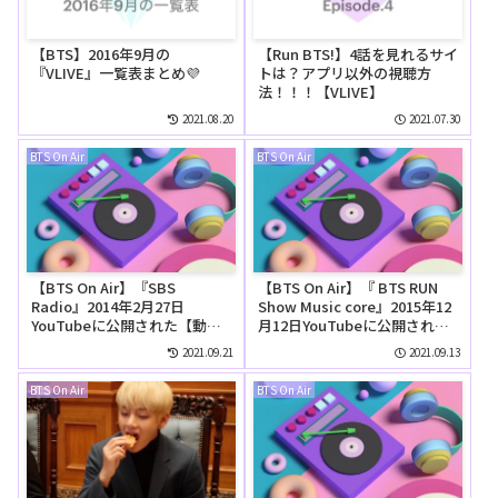
【BTS】2016年9月の
【Run BTS!】4話を見れるサイ
『VLIVE』一覧表まとめ💜
トは？アプリ以外の視聴方
法！！！【VLIVE】
2021.08.20
2021.07.30
BTS On Air
BTS On Air
【BTS On Air】『SBS
【BTS On Air】『 BTS RUN
Radio』2014年2月27日
Show Music core』2015年12
YouTubeに公開された【動
月12日YouTubeに公開された
画】①
【動画】
2021.09.21
2021.09.13
BTS On Air
BTS On Air