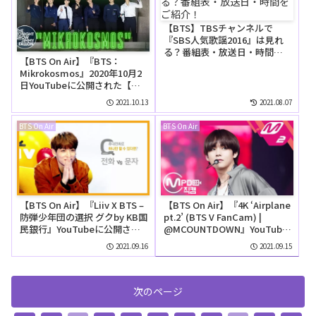
【BTS】TBSチャンネルで
『SBS人気歌謡2016』は見れ
る？番組表・放送日・時間を
【BTS On Air】『BTS：
ご紹介！
Mikrokosmos』2020年10月2
日YouTubeに公開された【動
画】
2021.10.13
2021.08.07
BTS On Air
BTS On Air
【BTS On Air】『Liiv X BTS –
【BTS On Air】『4K ‘Airplane
防弾少年団の選択 グクby KB国
pt.2’ (BTS V FanCam) |
民銀行』YouTubeに公開され
@MCOUNTDOWN』YouTube
た【動画】
に公開された【動画】
2021.09.16
2021.09.15
次のページ