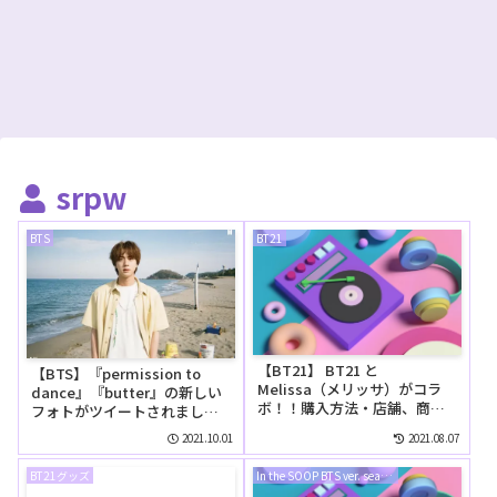
srpw
BTS
BT21
【BT21】 BT21 と
【BTS】『permission to
Melissa（メリッサ）がコラ
dance』『butter』の新しい
ボ！！購入方法・店舗、商品
フォトがツイートされまし
ラインナップ
た！
2021.10.01
2021.08.07
BT21グッズ
In the SOOP BTS ver. season2