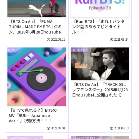
【BTS On Air】『PUMA
【Run!BTS】「走れ！バンタ
TURIN – MADE BY BTS | ジミ
ン29話のあらすじとタイト
ン』2018年3月20日YouTubeに
ル！！
公開された【動画】
2021.09.15
2021.08.24
dTV
BTS On Air
【BTS On Air】『TRACK 03ラ
ップモンスター』2015年4月28
日YouTubeに公開された【動
画】
【dTVで見れる？】BTSの
MV『RUN‐Japanese
Ver.‐』視聴方法！！！
2021.09.01
2021.09.13
Run BTS!(走れバンタン)
In the SOOP BTS ver.