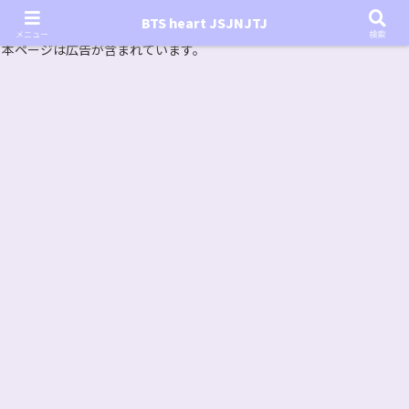
『In the SOOP BTS ver.』シーズン2放送決定！いつから始まる？インザスープの放送開始日・視聴
BTS heart JSJNJTJ
方法は？【In the SOOP BTS ver. Season 2】
メニュー
検索
本ページは広告が含まれています。