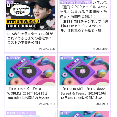
BT21
BTS バラエティ・旅行番組
【BTS】TBSチャンネルで『週
刊K-POPアイドル スペシャ
ル』は見れる？番組表・放送
BTSのキャラクターBT21誰が
日・時間をご紹介！
どれ？できるまでの過程やイ
ラストの下書き公開！
2022.06.30
2021.08.06
BTS On Air
BTS On Air
【BTS On Air】『MBC
【BTS On Air】『BTS’Blood
WORLD』2016年10月13日
Sweat & Tears』2016年10月
YouTubeに公開された2016年
15日YouTubeに公開された
10月13日【動画】
【動画】
2021.09.13
2021.09.14
Run BTS!(走れバンタン)
BTS 曲