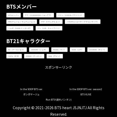
BTSメンバー
BTSメンバー
グク（JUNGKOOK-ジョングク）
ジミン（JIMIN-パクジミン）
RM(ナムジュン-キムナムジュン)
テテ（V-キムテヒョン）
J-HOPE(ジェイホープ-チョンホソク）
シュガ（SUGA-ミンユンギ）
ジン（JIN - キムソクジン）
BT21キャラクター
RJ（アールジェイ）
SHOOKY（シュキ）
MANG（マン）
KOYA（コヤ）
CHIMMY（チミー）
TATA（タタ）
COOKY（クッキー）
VAN（ヴァン）
スポンサーリンク
In the SOOP BTS ver.
In the SOOP BTS ver. season2
ボンボヤージュ
BTS VLIVE
Run BTS!(走れバンタン)
Copyright © 2021-2026 BTS heart JSJNJTJ All Rights
Reserved.