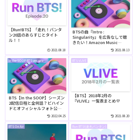
【Run!BTS】「走れ！バンタ
BTSの曲『Intro :
ン20話のあらすじとタイト
Singularity』を広告なしで聴
ル！！
きたい！Amazon Music
Unlimitedの無料お試しでリ
2021.08.18
2021.08.13
ピートして聴ける？
In the SOOP BTS ver. season2
BTS VLIVE
【BTS】2018年2月の
BTS【In the SOOP】シーズン
『VLIVE』一覧表まとめ💜
2配信日程と全何話？ビハイン
ドとオフィシャルフォト公開
日程のご紹介！
2022.04.25
2021.08.20
BTS On Air
Run BTS!(走れバンタン)