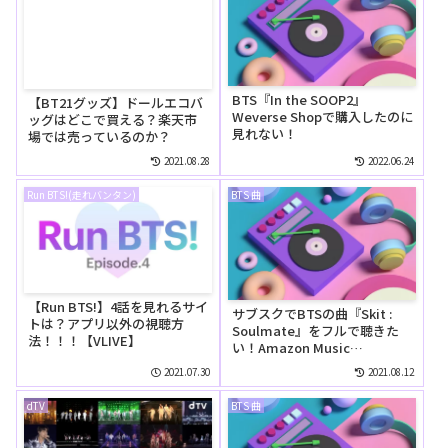
BTS『In the SOOP2』
【BT21グッズ】ドールエコバ
Weverse Shopで購入したのに
ッグはどこで買える？楽天市
見れない！
場では売っているのか？
2021.08.28
2022.06.24
Run BTS!(走れバンタン)
BTS 曲
【Run BTS!】4話を見れるサイ
サブスクでBTSの曲『Skit :
トは？アプリ以外の視聴方
Soulmate』をフルで聴きた
法！！！【VLIVE】
い！Amazon Music
Unlimitedでは無料で聴け
2021.07.30
2021.08.12
る？
dTV
BTS 曲