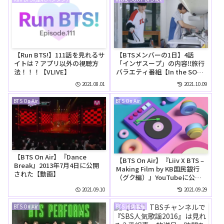
【Run BTS!】111話を見れるサ
【BTSメンバーの1日】4話
イトは？アプリ以外の視聴方
「インザスープ」の内容‼旅行
法！！！【VLIVE】
バラエティ番組【In the SOOP
BTS ver.】
2021.08.01
2021.10.09
BTS On Air
BTS On Air
【BTS On Air】『Dance
【BTS On Air】『Liiv X BTS –
Break』2013年7月4日に公開
Making Film by KB国民銀行
された【動画】
（グク編）』YouTubeに公開
された【動画】
2021.09.10
2021.09.29
BTS On Air
BTS 音楽番組