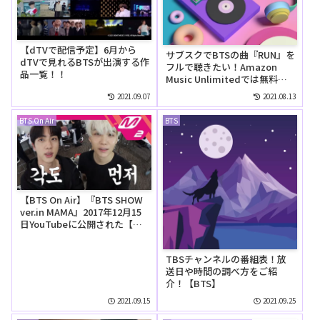
【dTVで配信予定】6月から
サブスクでBTSの曲『RUN』を
dTVで見れるBTSが出演する作
フルで聴きたい！Amazon
品一覧！！
Music Unlimitedでは無料で
聴ける？
2021.09.07
2021.08.13
BTS On Air
BTS
【BTS On Air】『BTS SHOW
ver.in MAMA』2017年12月15
日YouTubeに公開された【動
画】
TBSチャンネルの番組表！放
送日や時間の調べ方をご紹
介！【BTS】
2021.09.15
2021.09.25