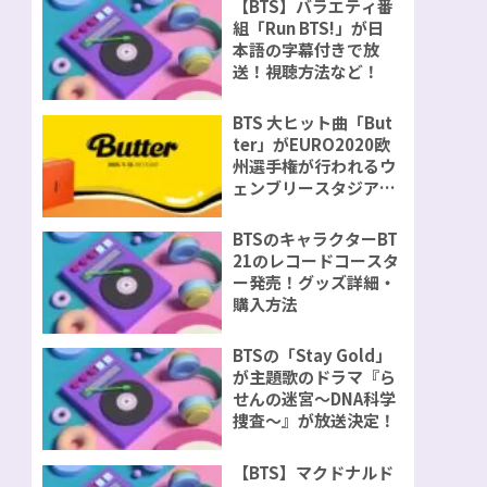
【BTS】バラエティ番
組「Run BTS!」が日
本語の字幕付きで放
送！視聴方法など！
BTS 大ヒット曲「But
ter」がEURO2020欧
州選手権が行われるウ
ェンブリースタジアム
で演奏が決定！
BTSのキャラクターBT
21のレコードコースタ
ー発売！グッズ詳細・
購入方法
BTSの「Stay Gold」
が主題歌のドラマ『ら
せんの迷宮～DNA科学
捜査～』が放送決定！
【BTS】マクドナルド