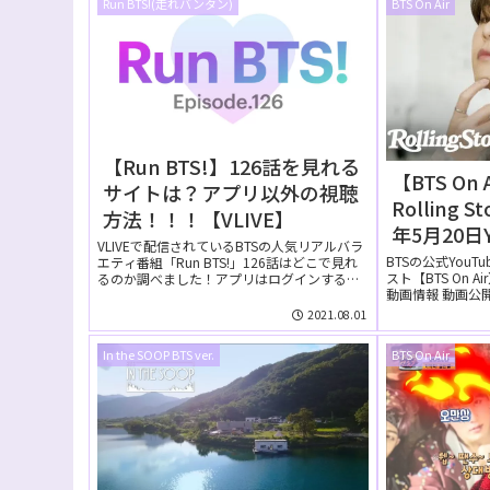
Run BTS!(走れバンタン)
BTS On Air
【Run BTS!】126話を見れる
【BTS On Ai
サイトは？アプリ以外の視聴
Rolling S
方法！！！【VLIVE】
年5月20日
VLIVEで配信されているBTSの人気リアルバラ
れた【動
BTSの公式YouT
エティ番組「Run BTS!」126話はどこで見れ
スト【BTS On 
るのか調べました！アプリはログインするの
動画情報 動画公開日 
が...
2021.08.01
In the SOOP BTS ver.
BTS On Air