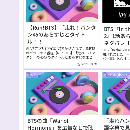
【Run!BTS】「走れ！バンタ
BTS『In 
ン45のあらすじとタイト
2』1話あ
ル！！
ネタバレ【S
VLIVEアプリ(ブイエプ)で配信されているBTS
BTS「In the
のバラエティ番組【Run!BTS】「走れ！バン
開されました！今
タン」の45話のタイトルとあらすじをまとめ
バー事にあらす
て...
まと...
2021.09.09
BTS 曲
Run BTS!(走れバ
BTSの曲『War of
『走れバン
Hormone』を広告なしで聴
語字幕で