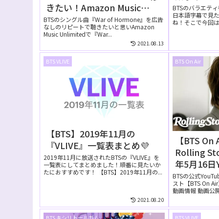
きたい！Amazon Music
BTSのバラエテ
日本語字幕で見
Unlimitedの無料お試しでリ
BTSのシングル曲『War of Hormone』を広告
ね！そこで今回
なしのリピートで聴きたいと思いAmazon
ピートして聴ける？
字幕で見る方法につ
Music Unlimitedで『War...
2021.08.13
BTS VLIVE
BTS On Air
【BTS】2019年11月の
【BTS On A
『VLIVE』一覧表まとめ💜
Rolling S
2019年11月に放送されたBTSの『VLIVE』を
年5月16日
一覧表にしてまとめました！順番に見たいか
たにおすすめです！ 【BTS】2019年11月の...
れた【動
BTSの公式YouT
スト【BTS On 
動画情報 動画公開日 
2021.08.20
BTS キシリトールガム
BTS VLIVE