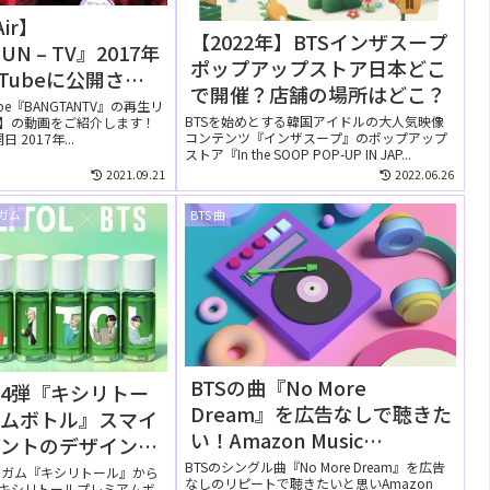
Air】
【2022年】BTSインザスープ
UN – TV』2017年
ポップアップストア日本どこ
uTubeに公開され
で開催？店舗の場所はどこ？
】②
ube『BANGTANTV』の再生リ
BTSを始めとする韓国アイドルの大人気映像
Air】の動画をご紹介します！
コンテンツ『インザスープ』のポップアップ
2017年...
ストア『In the SOOP POP-UP IN JAP...
2021.09.21
2022.06.26
ルガム
BTS 曲
BTSの曲『No More
4弾『キシリトー
Dream』を広告なしで聴きた
アムボトル』スマイ
い！Amazon Music
ミントのデザインは
Unlimitedの無料お試しでリ
21年12月21日発
BTSのシングル曲『No More Dream』を広告
ンガム『キシリトール』から
なしのリピートで聴きたいと思いAmazon
『キシリトールプレミアムボ