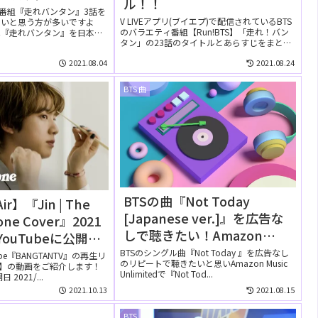
ル！！
ィ番組『走れバンタン』3話を
V LIVEアプリ(ブイエプ)で配信されているBTS
たいと思う方が多いですよ
のバラエティ番組【Run!BTS】「走れ！バン
は『走れバンタン』を日本語
タン」の23話のタイトルとあらすじをまと
...
め...
2021.08.04
2021.08.24
BTS 曲
BTSの曲『Not Today
ir】『Jin | The
[Japanese ver.]』を広告な
tone Cover』2021
しで聴きたい！Amazon
YouTubeに公開さ
Music Unlimitedの無料お試
画】
BTSのシングル曲『Not Today 』を広告なし
ube『BANGTANTV』の再生リ
のリピートで聴きたいと思いAmazon Music
しでリピートして聴ける？
Air】の動画をご紹介します！
Unlimitedで『Not Tod...
2021/...
2021.10.13
2021.08.15
BTS