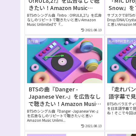
O!RUL8,2?』を広告なしで聴
『MIC Dro
きたい！Amazon Music
Snow』
Unlimitedの無料お試しでリ
Amazon M
BTSのシングル曲『Intro : O!RUL8,2?』を広告
サブスクでBTSの
なしのリピートで聴きたいと思いAmazon
Drop/DNA/Cr
ピートして聴ける？
は無料で
Music Unlimitedで『...
と思いAmazon Musi
2021.08.13
BTS 曲
Run BTS!(走れバ
BTSの曲『Danger -
『走れバン
Japanese Ver.-』を広告なし
語字幕で
で聴きたい！Amazon Music
BTSのバラエテ
を日本語字幕で
Unlimitedの無料お試しでリ
BTSのシングル曲『Danger -Japanese Ver.-』
ね！そこで今回
を広告なしのリピートで聴きたいと思い
ピートして聴ける？
字幕で見る方法に.
Amazon Music Unlimi...
2021.08.13