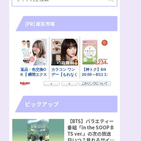
[PR] 楽天市場
ピックアップ
【BTS】バラエティー
番組「In the SOOP B
TS ver.」の次の放送
日いつ？見れるサイト