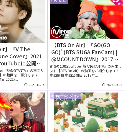
BTS On Air
【BTS On Air】『GO(GO
r】『V The
GO)’ (BTS SUGA FanCam) |
tone Cover』2021
@MCOUNTDOWN』2017年9
YouTubeに公開さ
月28日YouTubeに公開され
BTSの公式YouTube『BANGTANTV』の再生リ
画】
ube『BANGTANTV』の再生リ
スト【BTS On Air】の動画をご紹介します！
た【動画】
Air】の動画をご紹介します！
動画情報 動画公開日 2017年...
2021/...
2021.10.14
2021.09.14
In the SOOP グッズ