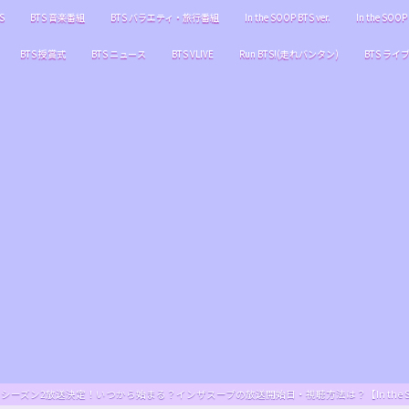
S
BTS 音楽番組
BTS バラエティ・旅行番組
In the SOOP BTS ver.
In the SOOP 
BTS 授賞式
BTS ニュース
BTS VLIVE
Run BTS!(走れバンタン)
BTS ライ
S ver.』シーズン2放送決定！いつから始まる？インザスープの放送開始日・視聴方法は？【In the SOOP BT