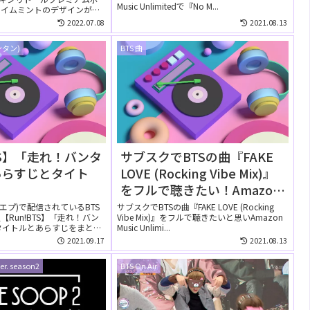
ピートして聴ける？
Music Unlimitedで『No M...
ライムミントのデザインが発
...
2022.07.08
2021.08.13
ンタン)
BTS 曲
TS】「走れ！バンタ
サブスクでBTSの曲『FAKE
あらすじとタイト
LOVE (Rocking Vibe Mix)』
をフルで聴きたい！Amazon
Music Unlimitedでは無料で
ブイエプ)で配信されているBTS
サブスクでBTSの曲『FAKE LOVE (Rocking
Run!BTS】「走れ！バン
Vibe Mix)』をフルで聴きたいと思いAmazon
聴ける？
タイトルとあらすじをまとめ
Music Unlimi...
2021.09.17
2021.08.13
er. season2
BTS On Air