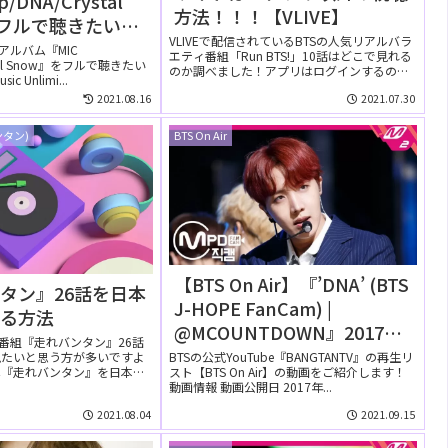
p/DNA/Crystal
方法！！！【VLIVE】
をフルで聴きたい！
VLIVEで配信されているBTSの人気リアルバラ
usic Unlimitedで
アルバム『MIC
エティ番組「Run BTS!」10話はどこで見れる
ystal Snow』をフルで聴きたい
聴ける？
のか調べました！アプリはログインするのが
c Unlimi...
好...
2021.08.16
2021.07.30
ンタン)
BTS On Air
【BTS On Air】『’DNA’ (BTS
タン』26話を日本
J-HOPE FanCam) |
見る方法
@MCOUNTDOWN』2017年9
ィ番組『走れバンタン』26話
月28日YouTubeに公開され
BTSの公式YouTube『BANGTANTV』の再生リ
見たいと思う方が多いですよ
スト【BTS On Air】の動画をご紹介します！
は『走れバンタン』を日本語
た【動画】
動画情報 動画公開日 2017年...
..
2021.08.04
2021.09.15