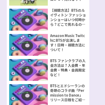
視聴方法をご紹介！
【視聴方法】BTSのル
イヴィトン ファッショ
ンショーはいつ何時か
ら？どこで見れるの？
無料で見れるのか？
Amazon Music Twitc
hにBTSが出演しま
す！日時・視聴方法に
ついて！
BTS ファンクラブの入
会方法は？入会費・年
会費・特典・会員限定
など！
BTSとエドシーランの
奇跡のコラボ曲「Per
mission to Dance」
リリース日程をご紹
介！