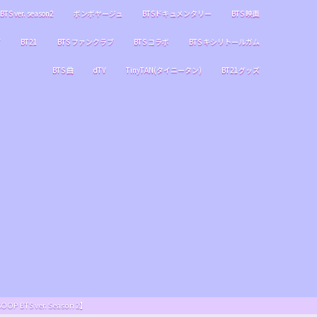
BTS ver. season2
ボンボヤージュ
BTSドキュメンタリー
BTS 映画
ブ
BT21
BTS ファンクラブ
BTS コラボ
BTS キシリトールガム
BTS 曲
dTV
TinyTAN(タイニータン)
BT21グッズ
S ver. Season 2】