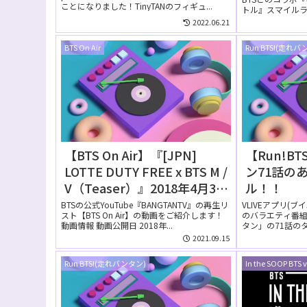
売！
ことになりました！TinyTANのフィギュ...
トル』スマイル
表されました！今回
2022.06.21
BTS On Air
Run BTS!(走れバ
【BTS On Air】『[JPN]
【Run!B
LOTTE DUTY FREE x BTS M /
ン71話の
V（Teaser）』2018年4月3日
ル！！
YouTubeに公開された【動
BTSの公式YouTube『BANGTANTV』の再生リ
VLIVEアプリ(
スト【BTS On Air】の動画をご紹介します！
のバラエティ番組【
画】
動画情報 動画公開日 2018年...
タン」の71話の
て...
2021.09.15
Run BTS!(走れバンタン)
In the SOOP BTS v