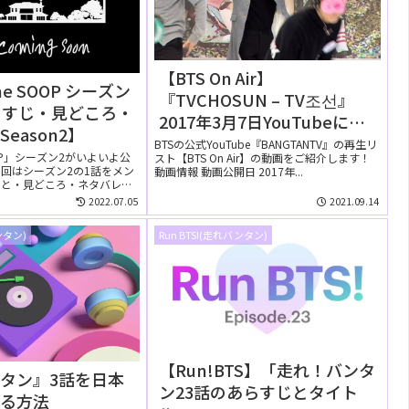
【BTS On Air】
the SOOP シーズン
『TVCHOSUN – TV조선』
らすじ・見どころ・
2017年3月7日YouTubeに公
eason2】
開された【動画】
BTSの公式YouTube『BANGTANTV』の再生リ
 SOOP」シーズン2がいよいよ公
スト【BTS On Air】の動画をご紹介します！
回はシーズン2の1話をメン
動画情報 動画公開日 2017年...
じと・見どころ・ネタバレを
2022.07.05
2021.09.14
ンタン)
Run BTS!(走れバンタン)
【Run!BTS】「走れ！バンタ
タン』3話を日本
ン23話のあらすじとタイト
見る方法