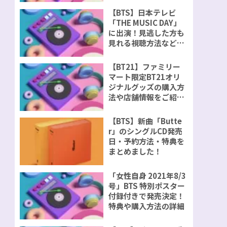
【BTS】日本テレビ
「THE MUSIC DAY」
に出演！見逃した方も
見れる視聴方法などを
ご紹介！
【BT21】ファミリー
マート限定BT21オリ
ジナルグッズの購入方
法や店舗情報をご紹
介！
【BTS】新曲「Butte
r」のシングルCD発売
日・予約方法・特典を
まとめました！
「女性自身 2021年8/3
号」BTS 特別ポスター
付録付きで発売決定！
特典や購入方法の詳細