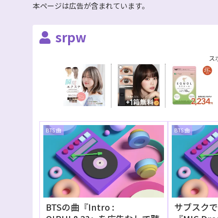
本ページは広告が含まれています。
srpw
ス
BTS 曲
BTS 曲
BTSの曲『Intro :
サブスクで