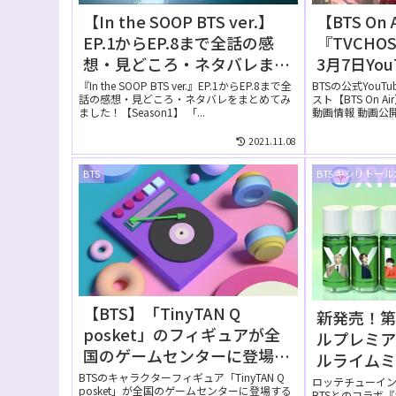
【In the SOOP BTS ver.】
【BTS On 
EP.1からEP.8まで全話の感
『TVCHOS
想・見どころ・ネタバレまと
3月7日Yo
め【Season1】
た【動画
『In the SOOP BTS ver.』EP.1からEP.8まで全
BTSの公式YouT
話の感想・見どころ・ネタバレをまとめてみ
スト【BTS On 
ました！【Season1】 「...
動画情報 動画公開日 
2021.11.08
BTS
BTS キシリトー
【BTS】「TinyTAN Q
新発売！第
posket」のフィギュアが全
ルプレミ
国のゲームセンターに登場し
ルライム
ます！
全7種！20
BTSのキャラクターフィギュア「TinyTAN Q
ロッテチューイ
posket」が全国のゲームセンターに登場する
BTSとのコラボ