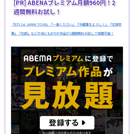
[PR] ABENAプレミアム月額960円！2
週間無料お試し！
『BTS 1st JAPAN TOUR』『一食ください』『冷蔵庫をよろしく』『花様年
華』『花郎』などの他にもBTSの作品が2週間無料お試しで視聴可能！