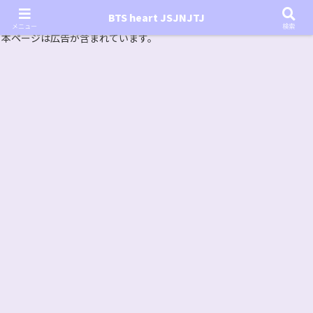
『In the SOOP BTS ver.』シーズン2放送決定！いつから始まる？インザスープの放送開始日・視聴
BTS heart JSJNJTJ
方法は？【In the SOOP BTS ver. Season 2】
メニュー
検索
本ページは広告が含まれています。