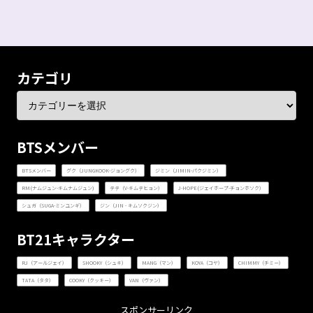
カテゴリ
BTSメンバー
BTSメンバー
グク（JUNGKOOK-ジョングク）
ジミン（JIMIN-パクジミン）
RM(ナムジュン-キムナムジュン)
テテ（V-キムテヒョン）
J-HOPE(ジェイホープ-チョンホソク）
シュガ（SUGA-ミンユンギ）
ジン（JIN - キムソクジン）
BT21キャラクター
RJ（アールジェイ）
SHOOKY（シュキ）
MANG（マン）
KOYA（コヤ）
CHIMMY（チミー）
TATA（タタ）
COOKY（クッキー）
VAN（ヴァン）
スポンサーリンク