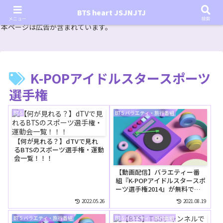
『In the SOOP BTS ver.』シーズン2放送決定！いつから始まる？インザスープの放送開始日・視聴
BTS heart JSJNJTJ
方法は？【In the SOOP BTS ver. Season 2】
メニュー
検索
本ページは広告が含まれています。
K-POPアイドルスタースポーツ
選手権
BTS
BTS バラエティ・旅行番組
【何が見れる？】dTVで見れ
るBTSのスポーツ選手権・運動
会一覧！！！
【動画配信】バラエティー番
組『K-POPアイドルスタースポ
ーツ選手権2014』が無料で見
れる動画配信サイトは？
2022.05.26
2021.08.19
BTS バラエティ・旅行番組
BTS バラエティ・旅行番組