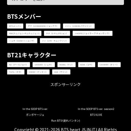
BTSメンバー
BTSメンバー
グク（JUNGKOOK-ジョングク）
ジミン（JIMIN-パクジミン）
RM(ナムジュン-キムナムジュン)
テテ（V-キムテヒョン）
J-HOPE(ジェイホープ-チョンホソク）
シュガ（SUGA-ミンユンギ）
ジン（JIN - キムソクジン）
BT21キャラクター
RJ（アールジェイ）
SHOOKY（シュキ）
MANG（マン）
KOYA（コヤ）
CHIMMY（チミー）
TATA（タタ）
COOKY（クッキー）
VAN（ヴァン）
スポンサーリンク
In the SOOP BTS ver.
In the SOOP BTS ver. season2
ボンボヤージュ
BTS VLIVE
Run BTS!(走れバンタン)
Copyright © 2021-2026 BTS heart JSJNJTJ All Rights