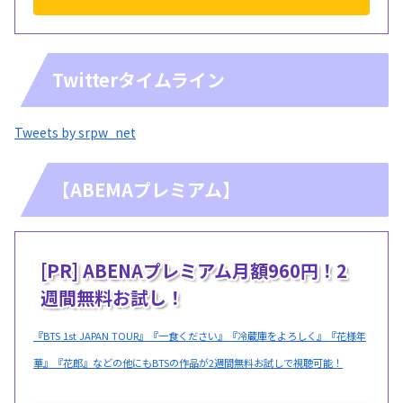
Twitterタイムライン
Tweets by srpw_net
【ABEMAプレミアム】
[PR] ABENAプレミアム月額960円！2
週間無料お試し！
『BTS 1st JAPAN TOUR』『一食ください』『冷蔵庫をよろしく』『花様年
華』『花郎』などの他にもBTSの作品が2週間無料お試しで視聴可能！