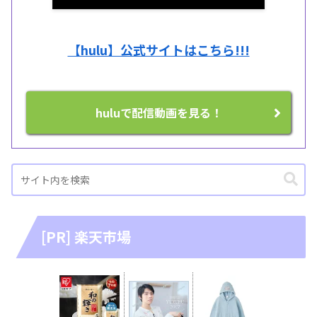
【hulu】公式サイトはこちら!!!
huluで配信動画を見る！
[PR] 楽天市場