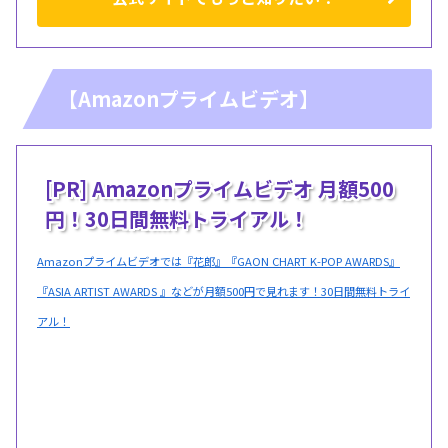
【Amazonプライムビデオ】
[PR] Amazonプライムビデオ 月額500
円！30日間無料トライアル！
Amazonプライムビデオでは『花郎』『GAON CHART K-POP AWARDS』
『ASIA ARTIST AWARDS 』などが月額500円で見れます！30日間無料トライ
アル！