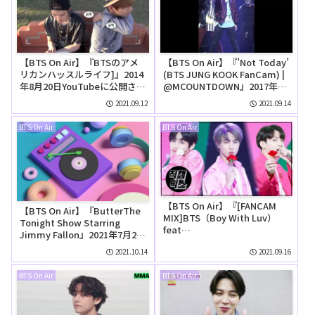
【BTS On Air】『BTSのアメ
【BTS On Air】『’Not Today’
リカンハッスルライフ]』2014
(BTS JUNG KOOK FanCam) |
年8月20日YouTubeに公開され
@MCOUNTDOWN』2017年2
た【動画】
月23日YouTubeに公開された
2021.09.12
2021.09.14
【動画】
BTS On Air
BTS On Air
【BTS On Air】『[FANCAM
【BTS On Air】『ButterThe
MIX]BTS（Boy With Luv）
Tonight Show Starring
feat
Jimmy Fallon』2021年7月29
Halsey@ShowMusicCore』
日YouTubeに公開された【動
YouTubeに公開された【動
2021.10.14
2021.09.16
画】
画】
BTS On Air
BTS On Air