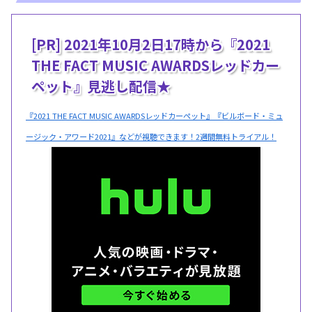
[PR] 2021年10月2日17時から『2021
THE FACT MUSIC AWARDSレッドカー
ペット』見逃し配信★
『2021 THE FACT MUSIC AWARDSレッドカーペット』『ビルボード・ミュ
ージック・アワード2021』などが視聴できます！2週間無料トライアル！