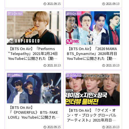
YouTubeに公開された【動
YouTubeに公開された【動
2021.09.15
2021.09.13
画】
画】
BTS On Air
BTS On Air
【BTS On Air】『Performs
【BTS On Air】『2020 MAMA
“Telepathy』2021年2月24日
BTS_Dynamite』2020年月日
YouTubeに公開された【動
YouTubeに公開された【動
画】
画】
2021.10.13
2021.10.13
BTS On Air
BTS On Air
【BTS On Air】
【BTS On Air】『クイズ・オ
『《POWERFUL》 BTS- FAKE
ン・ザ・ブロック グローバル
LOVE』YouTubeに公開された
アーティスト』2021年月日
【動画】
YouTubeに公開された【動
2021.09.15
2021.10.13