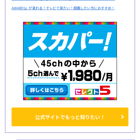
AWARDS』が見れる！テレビで見たい！録画したい方におすすめ！
公式サイトでもっと知りたい！