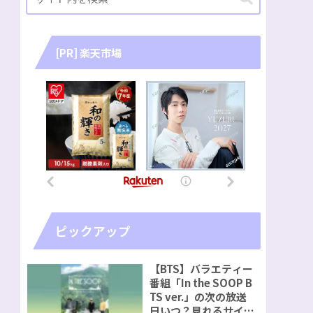
[PR] 楽天市場
ピックアップ
【BTS】バラエティー
番組「In the SOOP B
TS ver.」の次の放送
日いつ？見れるサイト