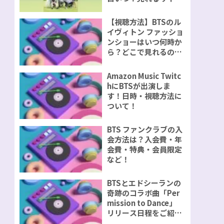
視聴方法をご紹介！
【視聴方法】BTSのル
イヴィトン ファッショ
ンショーはいつ何時か
ら？どこで見れるの？
無料で見れるのか？
Amazon Music Twitc
hにBTSが出演しま
す！日時・視聴方法に
ついて！
BTS ファンクラブの入
会方法は？入会費・年
会費・特典・会員限定
など！
BTSとエドシーランの
奇跡のコラボ曲「Per
mission to Dance」
リリース日程をご紹
介！