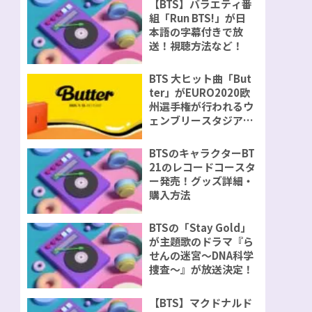
【BTS】バラエティ番
組「Run BTS!」が日
本語の字幕付きで放
送！視聴方法など！
BTS 大ヒット曲「But
ter」がEURO2020欧
州選手権が行われるウ
ェンブリースタジアム
で演奏が決定！
BTSのキャラクターBT
21のレコードコースタ
ー発売！グッズ詳細・
購入方法
BTSの「Stay Gold」
が主題歌のドラマ『ら
せんの迷宮～DNA科学
捜査～』が放送決定！
【BTS】マクドナルド