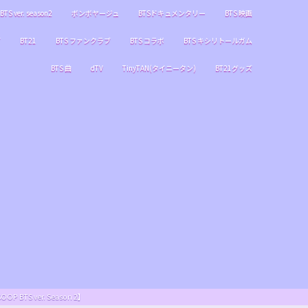
BTS ver. season2
ボンボヤージュ
BTSドキュメンタリー
BTS 映画
ブ
BT21
BTS ファンクラブ
BTS コラボ
BTS キシリトールガム
BTS 曲
dTV
TinyTAN(タイニータン)
BT21グッズ
S ver. Season 2】