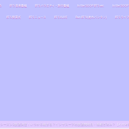
S
BTS 音楽番組
BTS バラエティ・旅行番組
In the SOOP BTS ver.
In the SOOP 
BTS 授賞式
BTS ニュース
BTS VLIVE
Run BTS!(走れバンタン)
BTS ライ
S ver.』シーズン2放送決定！いつから始まる？インザスープの放送開始日・視聴方法は？【In the SOOP BT