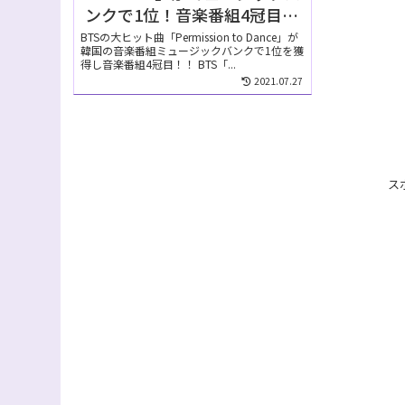
ンクで1位！音楽番組4冠目を
獲得！
BTSの大ヒット曲「Permission to Dance」が
韓国の音楽番組ミュージックバンクで1位を獲
得し音楽番組4冠目！！ BTS「...
2021.07.27
ス