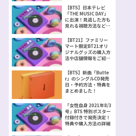
【BTS】日本テレビ
「THE MUSIC DAY」
に出演！見逃した方も
見れる視聴方法などを
ご紹介！
【BT21】ファミリー
マート限定BT21オリ
ジナルグッズの購入方
法や店舗情報をご紹
介！
【BTS】新曲「Butte
r」のシングルCD発売
日・予約方法・特典を
まとめました！
「女性自身 2021年8/3
号」BTS 特別ポスター
付録付きで発売決定！
特典や購入方法の詳細