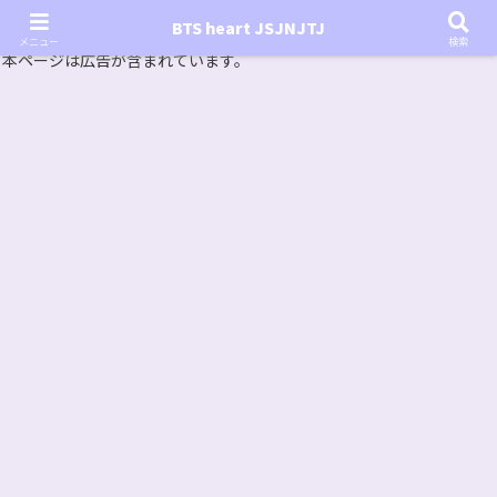
『In the SOOP BTS ver.』シーズン2放送決定！いつから始まる？インザスープの放送開始日・視聴
BTS heart JSJNJTJ
方法は？【In the SOOP BTS ver. Season 2】
メニュー
検索
本ページは広告が含まれています。