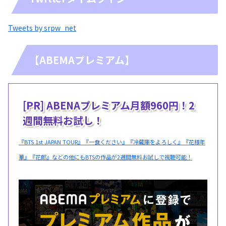
Tweets by srpw_net
【ABEMAプレミアム】
[PR] ABENAプレミアム月額960円！2
週間無料お試し！
『BTS 1st JAPAN TOUR』『一食ください』『冷蔵庫をよろしく』『花様年
華』『花郎』などの他にもBTSの作品が2週間無料お試しで視聴可能！