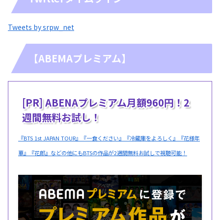
Tweets by srpw_net
【ABEMAプレミアム】
[PR] ABENAプレミアム月額960円！2
週間無料お試し！
『BTS 1st JAPAN TOUR』『一食ください』『冷蔵庫をよろしく』『花様年
華』『花郎』などの他にもBTSの作品が2週間無料お試しで視聴可能！