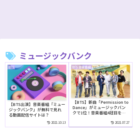
ミュージックバンク
BTS
BTS 音楽番組
【BTS】新曲「Permission to
【BTS出演】音楽番組『ミュー
Dance」がミュージックバン
ジックバンク』が無料で見れ
クで1位！音楽番組4冠目を獲
る動画配信サイトは？
得！
2021.10.13
2021.07.27