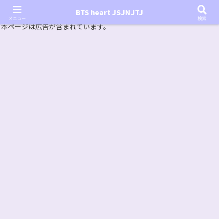
『In the SOOP BTS ver.』シーズン2放送決定！いつから始まる？インザスープの放送開始日・視聴
BTS heart JSJNJTJ
方法は？【In the SOOP BTS ver. Season 2】
メニュー
検索
本ページは広告が含まれています。