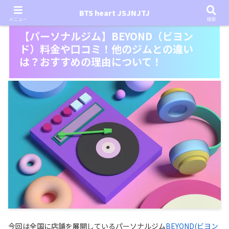
BTS heart JSJNJTJ
メニュー
検索
【パーソナルジム】BEYOND（ビヨン
ド）料金や口コミ！他のジムとの違い
は？おすすめの理由について！
今回は全国に店舗を展開しているパーソナルジム
BEYOND(ビヨン