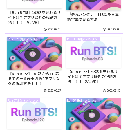
【Run BTS!】102話を見れるサ
『走れバンタン』113話を日本
イトは？アプリ以外の視聴方
語字幕で見る方法
法！！！【VLIVE】
2021.08.01
2021.08.05
Run BTS!(走れバンタン)
Run BTS!(走れバンタン)
【Run BTS!】93話を見れるサ
【Run BTS!】101話から110話
イトは？アプリ以外の視聴方
までの一覧表★VLIVEアプリ以
法！！！【VLIVE】
外の視聴方法！！！
2021.09.27
2021.07.30
Run BTS!(走れバンタン)
Run BTS!(走れバンタン)