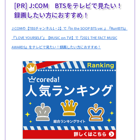
[PR] J:COM BTSをテレビで見たい！
録画したい方におすすめ！
J:COMの【TBSチャンネル1・2】で『In the SOOP BTS ver. 』『Run!BTS』
『'LOVE YOURSELF'』【MUSIC on TV!】で『2021 THE FACT MUSIC
AWARDS』をテレビで見たい！録画したい方におすすめ！