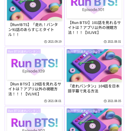
【Run BTS!】101話を見れるサ
【Run!BTS】「走れ！バンタ
イトは？アプリ以外の視聴方
ン91話のあらすじとタイト
法！！！【VLIVE】
ル！！
2021.09.19
2021.08.01
Run BTS!(走れバンタン)
Run BTS!(走れバンタン)
【Run BTS!】129話を見れるサ
『走れバンタン』104話を日本
イトは？アプリ以外の視聴方
語字幕で見る方法
法！！！【VLIVE】
2021.08.01
2021.08.05
Run BTS!(走れバンタン)
Run BTS!(走れバンタン)