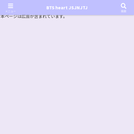
『In the SOOP BTS ver.』シーズン2放送決定！いつから始まる？インザスープの放送開始日・視聴
BTS heart JSJNJTJ
方法は？【In the SOOP BTS ver. Season 2】
メニュー
検索
本ページは広告が含まれています。