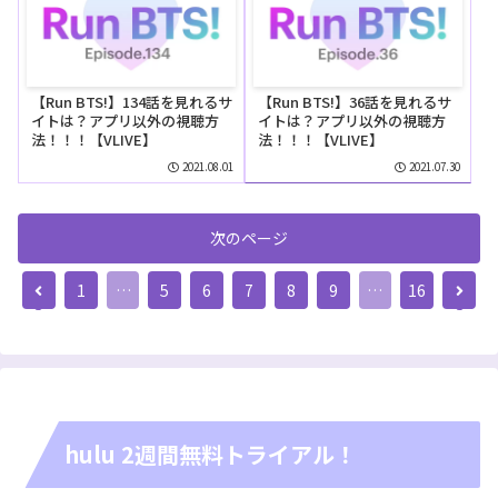
【Run BTS!】134話を見れるサ
【Run BTS!】36話を見れるサ
イトは？アプリ以外の視聴方
イトは？アプリ以外の視聴方
法！！！【VLIVE】
法！！！【VLIVE】
2021.08.01
2021.07.30
次のページ
前
次
1
…
5
6
7
8
9
…
16
へ
へ
hulu 2週間無料トライアル！