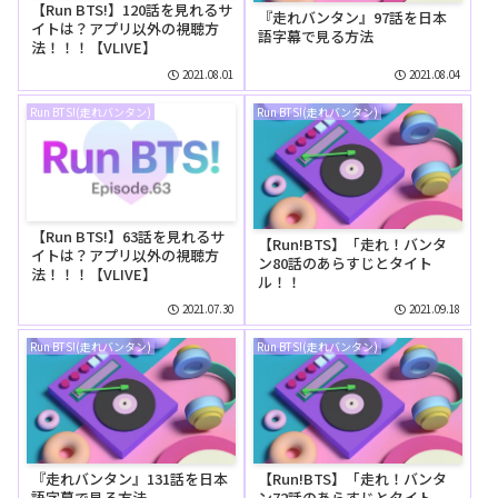
【Run BTS!】120話を見れるサ
『走れバンタン』97話を日本
イトは？アプリ以外の視聴方
語字幕で見る方法
法！！！【VLIVE】
2021.08.01
2021.08.04
Run BTS!(走れバンタン)
Run BTS!(走れバンタン)
【Run BTS!】63話を見れるサ
【Run!BTS】「走れ！バンタ
イトは？アプリ以外の視聴方
ン80話のあらすじとタイト
法！！！【VLIVE】
ル！！
2021.07.30
2021.09.18
Run BTS!(走れバンタン)
Run BTS!(走れバンタン)
『走れバンタン』131話を日本
【Run!BTS】「走れ！バンタ
語字幕で見る方法
ン72話のあらすじとタイト