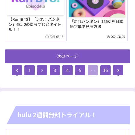
【Run!BTS】「走れ！バンタ
『走れバンタン』136話を日本
ン」6話-2のあらすじとタイト
語字幕で見る方法
ル！！
2021.08.18
2021.08.05
次のページ
前
次
1
2
3
4
5
…
16
へ
へ
hulu 2週間無料トライアル！