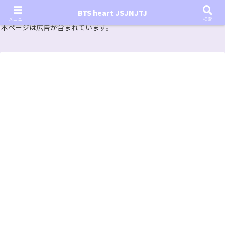
『In the SOOP BTS ver.』シーズン2放送決定！いつから始まる？インザスープの放送開始日・視聴
BTS heart JSJNJTJ
方法は？【In the SOOP BTS ver. Season 2】
メニュー
検索
本ページは広告が含まれています。