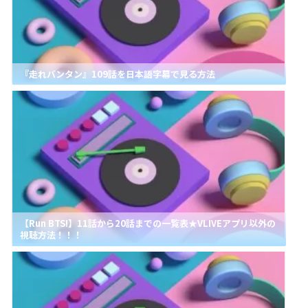
『走れバンタン』109話を日本語字幕で見る方法
【Run BTS!】11話から20話までの一覧表★VLIVEアプリ以外の
視聴方法！！！