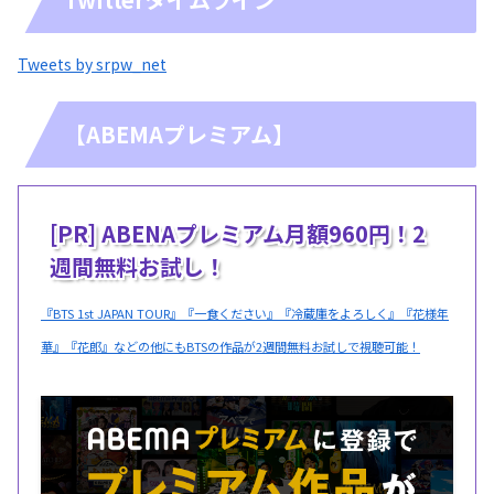
Tweets by srpw_net
【ABEMAプレミアム】
[PR] ABENAプレミアム月額960円！2
週間無料お試し！
『BTS 1st JAPAN TOUR』『一食ください』『冷蔵庫をよろしく』『花様年
華』『花郎』などの他にもBTSの作品が2週間無料お試しで視聴可能！