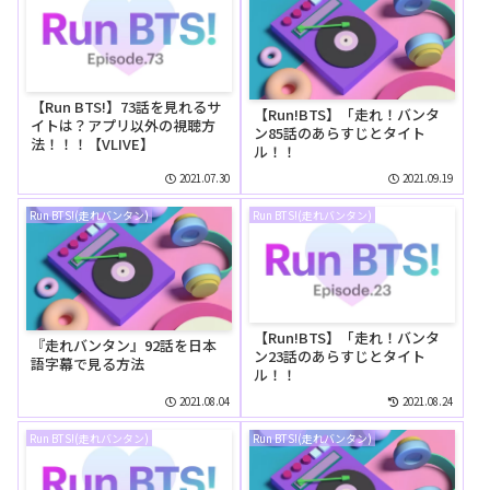
【Run BTS!】73話を見れるサ
【Run!BTS】「走れ！バンタ
イトは？アプリ以外の視聴方
ン85話のあらすじとタイト
法！！！【VLIVE】
ル！！
2021.07.30
2021.09.19
Run BTS!(走れバンタン)
Run BTS!(走れバンタン)
【Run!BTS】「走れ！バンタ
『走れバンタン』92話を日本
ン23話のあらすじとタイト
語字幕で見る方法
ル！！
2021.08.04
2021.08.24
Run BTS!(走れバンタン)
Run BTS!(走れバンタン)