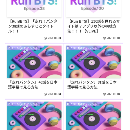
【Run!BTS】「走れ！バンタ
【Run BTS!】130話を見れるサ
ン38話のあらすじとタイト
イトは？アプリ以外の視聴方
ル！！
法！！！【VLIVE】
2021.08.24
2021.08.01
Run BTS!(走れバンタン)
Run BTS!(走れバンタン)
『走れバンタン』43話を日本
『走れバンタン』81話を日本
語字幕で見る方法
語字幕で見る方法
2021.08.04
2021.08.04
Run BTS!(走れバンタン)
Run BTS!(走れバンタン)