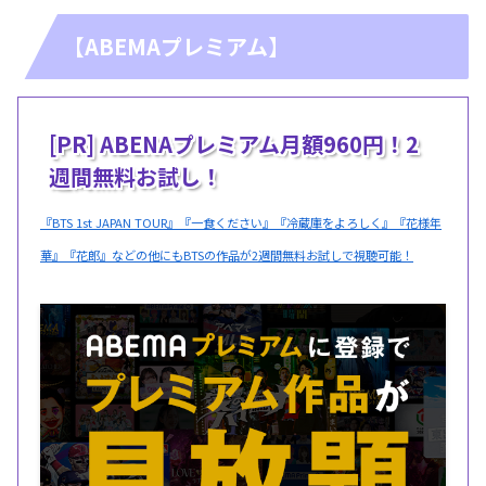
【ABEMAプレミアム】
[PR] ABENAプレミアム月額960円！2
週間無料お試し！
『BTS 1st JAPAN TOUR』『一食ください』『冷蔵庫をよろしく』『花様年
華』『花郎』などの他にもBTSの作品が2週間無料お試しで視聴可能！