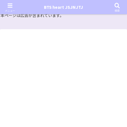
『In the SOOP BTS ver.』シーズン2放送決定！いつから始まる？インザスープの放送開始日・視聴
BTS heart JSJNJTJ
方法は？【In the SOOP BTS ver. Season 2】
メニュー
検索
本ページは広告が含まれています。