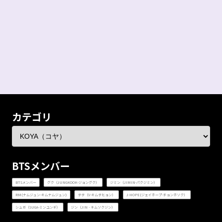
カテゴリ
BTSメンバー
BTSメンバー
グク（JUNGKOOK-ジョングク）
ジミン（JIMIN-パクジミン）
RM(ナムジュン-キムナムジュン)
テテ（V-キムテヒョン）
J-HOPE(ジェイホープ-チョンホソク）
シュガ（SUGA-ミンユンギ）
ジン（JIN - キムソクジン）